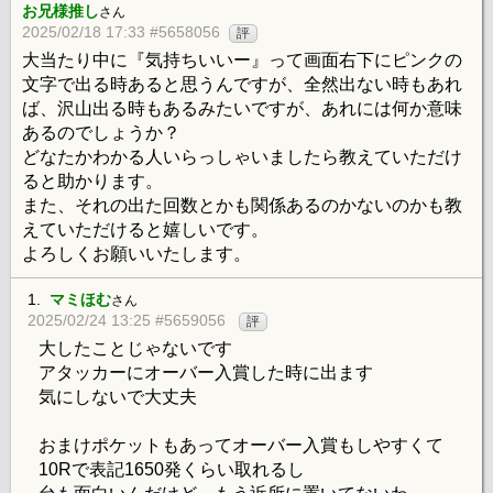
お兄様推し
さん
2025/02/18 17:33 #5658056
評
大当たり中に『気持ちいいー』って画面右下にピンクの
文字で出る時あると思うんですが、全然出ない時もあれ
ば、沢山出る時もあるみたいですが、あれには何か意味
あるのでしょうか？
どなたかわかる人いらっしゃいましたら教えていただけ
ると助かります。
また、それの出た回数とかも関係あるのかないのかも教
えていただけると嬉しいです。
よろしくお願いいたします。
1.
マミほむ
さん
2025/02/24 13:25 #5659056
評
大したことじゃないです
アタッカーにオーバー入賞した時に出ます
気にしないで大丈夫
おまけポケットもあってオーバー入賞もしやすくて
10Rで表記1650発くらい取れるし