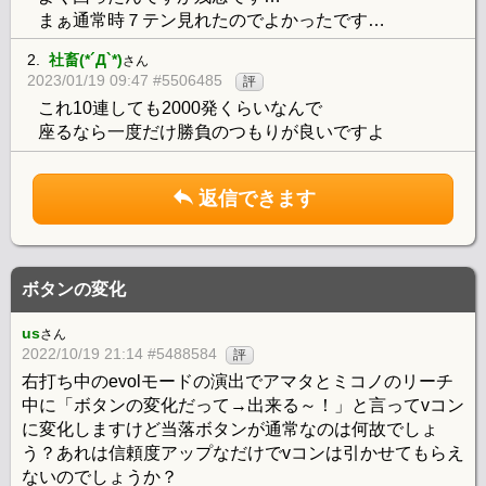
まぁ通常時７テン見れたのでよかったです…
2.
社畜(*´Д`*)
さん
2023/01/19 09:47 #5506485
評
これ10連しても2000発くらいなんで
座るなら一度だけ勝負のつもりが良いですよ
返信できます
ボタンの変化
us
さん
2022/10/19 21:14 #5488584
評
右打ち中のevolモードの演出でアマタとミコノのリーチ
中に「ボタンの変化だって→出来る～！」と言ってvコン
に変化しますけど当落ボタンが通常なのは何故でしょ
う？あれは信頼度アップなだけでvコンは引かせてもらえ
ないのでしょうか？