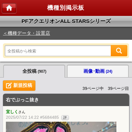
機種別掲示板
PFアクエリオンALL STARSシリーズ
＜機種データ・設置店
全投稿
画像･動画
(907)
(24)
新規投稿
39ページ中 39ページ目
右でぶっこ抜き
宜しく
さん
2025/07/22 14:22 #5684485
評