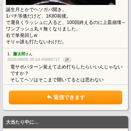
誕生月とかでヘソガバ開き。
1パチ等価だけど、1K80前後。
で運良くラッシュに入ると、100回終えるのに上皿崩壊～
ワンプッシュ丸々無くなりました。
右で単発回しw
そりゃ誰も打たないわけだ。
1.
藤太郎
さん
2025/08/05 08:54 #5686717
評
電サポパターン覚えて止め打ちしたらいいんじゃない
ですか？
そしてヘソはそこまで開いてるとは思わない
返信できます
大当たり中に…