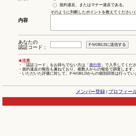
規約違反、またはマナー違反である。
そのように判断したポイントを教えてください (1
内容
あなたの
認証コード：
★注意
・「認証コード」をお持ちでない方は「
発行所
」で入手してくだ
・規約違反の報告も兼ねており、複数人からの報告で調査します
・いただいた評価に対して、P-WORLDからの個別回答は行ってい
メンバー登録
|
プロフィー