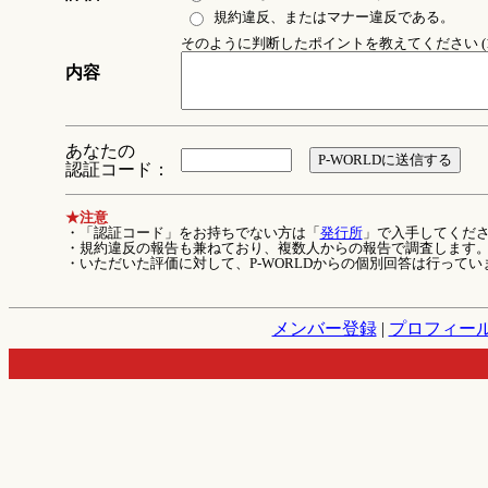
規約違反、またはマナー違反である。
そのように判断したポイントを教えてください (1
内容
あなたの
認証コード：
★注意
・「認証コード」をお持ちでない方は「
発行所
」で入手してくだ
・規約違反の報告も兼ねており、複数人からの報告で調査します
・いただいた評価に対して、P-WORLDからの個別回答は行ってい
メンバー登録
|
プロフィー