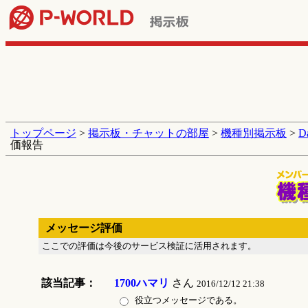
トップページ
>
掲示板・チャットの部屋
>
機種別掲示板
>
D
価報告
メッセージ評価
ここでの評価は今後のサービス検証に活用されます。
該当記事：
1700ハマリ
さん
2016/12/12 21:38
役立つメッセージである。