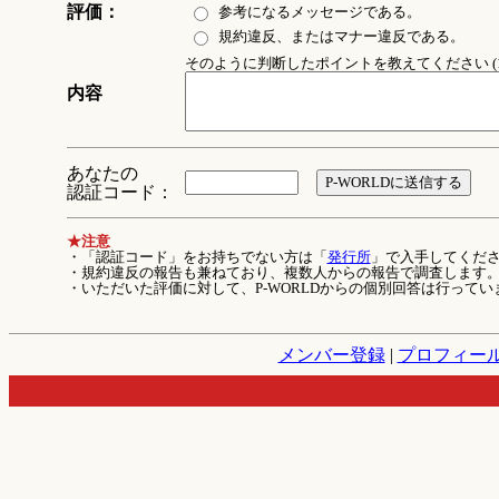
評価：
参考になるメッセージである。
規約違反、またはマナー違反である。
そのように判断したポイントを教えてください (1
内容
あなたの
認証コード：
★注意
・「認証コード」をお持ちでない方は「
発行所
」で入手してくだ
・規約違反の報告も兼ねており、複数人からの報告で調査します
・いただいた評価に対して、P-WORLDからの個別回答は行ってい
メンバー登録
|
プロフィー