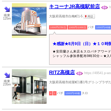
キコーナJR高槻駅前店
h
南東
大阪府高槻市白梅町1-5
周辺
125m
パチ
1000円/250玉
1000円/1000玉
1000円/46枚
★感謝★8月9日（日）★１０時
★安田蘭さん来店＆スロパチアワー
シャッフル参加券配布9時30分～★入
RITZ高槻店
https://49541.p-wor
南東
大阪府高槻市紺屋町1番1号グリ-ンプラザたか
235m
パチ
スロ
4
1
1000円/46枚