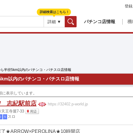
登録
詳細検索はこちら！
パチンコ店情報
機
詳細 ▼
検索
から半径5km以内のパチンコ・パチスロ店情報
5km以内のパチンコ・パチスロ店情報
更新順に表示しています。
W 志紀駅前店
https://32402.p-world.jp
天王寺屋7-33
周辺
スロ
0
5
了★ARROW×PEROLINA★10時開店