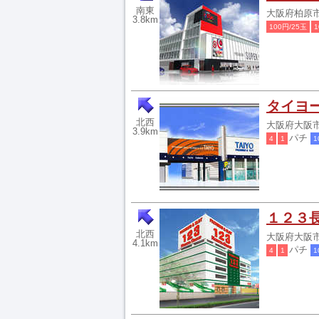
南東
大阪府柏原市
3.8km
100円/25玉
1
タイヨ
北西
大阪府大阪市
3.9km
パチ
4
1
1
１２３
北西
大阪府大阪市
4.1km
パチ
4
1
1