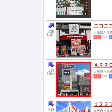
ニコニ
北東
大阪府八尾市山
3.1km
パチ
4
1
2
ＡＲＲ
北西
大阪府八尾市北
3.5km
パチ
4
1
1
１２３
北西
大阪府八尾市北