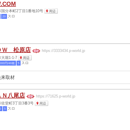
.COM
国分本町2丁目1番地10号
周辺
スロ
20
ＯＷ 松原店
https://3333434.p-world.jp
堀1-1-7
周辺
スロ
000円/46枚
5
絶来取材
ＡＮ八尾店
https://71625.p-world.jp
佐堂町3丁目3番3号
周辺
スロ
0
5