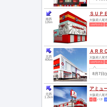
ＳＵＰ
南西
大阪府八尾市
126m
100円/25玉
1
ＡＲＲ
北西
大阪府八尾市
406m
100円/25玉
1
8月7日
アミュ
北西
大阪府八尾市高
1.2km
パチ
4
1
2