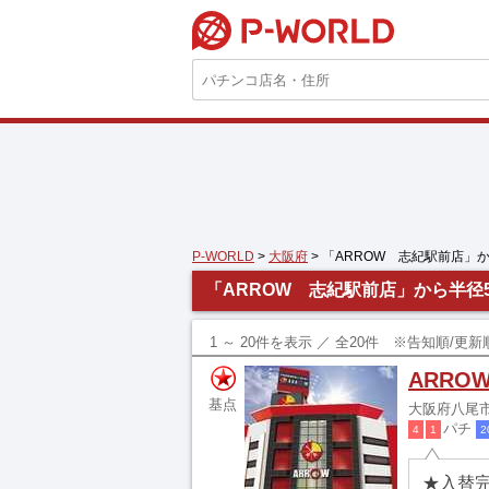
P-WORLD
P-WORLD
>
大阪府
> 「ARROW 志紀駅前店」
「ARROW 志紀駅前店」から半径
1 ～ 20件を表示 ／ 全20件 ※告知順/
ARRO
基点
大阪府八尾市
パチ
4
1
2
★入替完