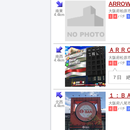
ARROW
南東
大阪府柏原市
4.4km
パチ
1
4
5
ＡＲＲ
南西
大阪府松原市大
4.4km
パチ
4
1
1
７日 
１：Ｂ
北西
大阪府八尾市
4.4km
パチ
4
1
2