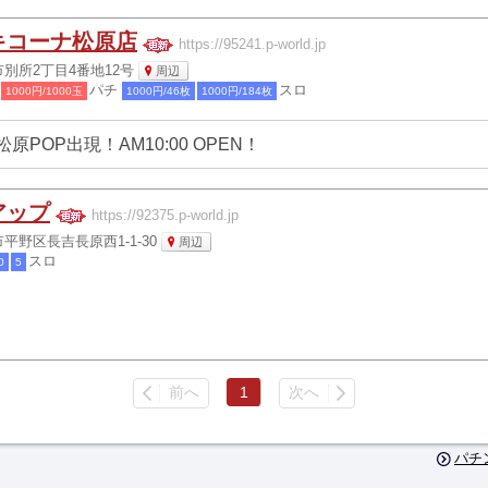
キコーナ松原店
https://95241.p-world.jp
別所2丁目4番地12号
周辺
パチ
スロ
1000円/1000玉
1000円/46枚
1000円/184枚
松原POP出現！AM10:00 OPEN！
アップ
https://92375.p-world.jp
平野区長吉長原西1-1-30
周辺
スロ
0
5
前へ
1
次へ
パチ