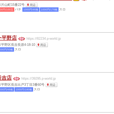
片山町15番22号
周辺
パチ
スロ
00円/100玉
1000円/46枚
1000円/178枚
ー平野店
https://82234.p-world.jp
平野区長吉長原4-18-10
周辺
スロ
000円/50枚
長吉店
https://39295.p-world.jp
平野区長吉出戸3丁目3番60号
周辺
スロ
000円/46枚
1000円/180枚