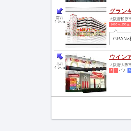
グラン
南西
大阪府松原市
4.6km
1000円/250玉
GRAN×
ウイン
北西
大阪府大阪市
4.6km
パチ
4
1
2