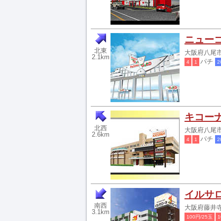
ニュー
北東
大阪府八尾市高
2.1km
パチ
4
1
2
キコー
北西
大阪府八尾市
2.6km
パチ
4
1
2
イルサ
南西
大阪府藤井寺市
3.1km
100円/25玉
1