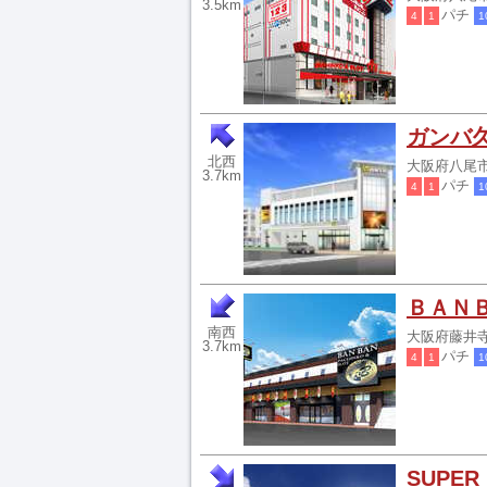
3.5km
パチ
4
1
1
ガンバ
北西
大阪府八尾市龍
3.7km
パチ
4
1
1
ＢＡＮ
南西
大阪府藤井寺市
3.7km
パチ
4
1
1
SUPE