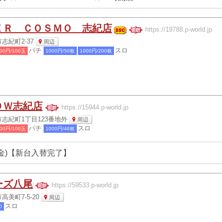
ＥＲ ＣＯＳＭＯ 志紀店
https://19788.p-world.jp
志紀町2-37
周辺
パチ
スロ
00円/100玉
1000円/50枚
1000円/200枚
ＯＷ志紀店
https://15944.p-world.jp
志紀町1丁目123番地外
周辺
パチ
スロ
00円/100玉
1000円/46枚
(金)【新台入替完了】
ーズ八尾
https://59533.p-world.jp
美町7-5-20
周辺
スロ
0