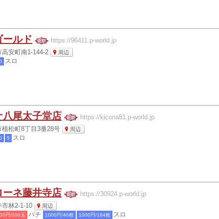
ゴールド
https://96411.p-world.jp
安町南1-144-2
周辺
スロ
0
ナ八尾太子堂店
https://kicona81.p-world.jp
植松町8丁目3番28号
周辺
スロ
0
5
ローネ藤井寺店
https://30924.p-world.jp
林2-1-10
周辺
パチ
スロ
00円/100玉
1000円/46枚
1000円/184枚