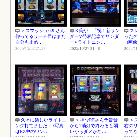
＞スマッシュ0.9 さん
K氏が、「祝！新サン
ス
仰ってるリーチ目はまだ
ダーV発表記念でサンダ
ったの
自分も止め…
ーVライトニン…
_)画
2025/11/02 21:57
2025/10/27 21:48
2025/1
久々に楽しいライトニ
＞神なREさん予告音
＞ス
ング打てました～♪写真
から1消灯で終わると弱
右の
はRZ中のワン…
いからダメかな…
って