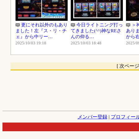
更にそれ以外のもあり
今日ライトニング打っ
＞
ました！左『ス・リ・チ
てきました(^^)神なREさ
ありま
ェ』から中リー…
んの仰る…
から右
2025/10/03 19:18
2025/10/03 18:48
2025/0
[ 次ペ
メンバー登録
|
プロフィー