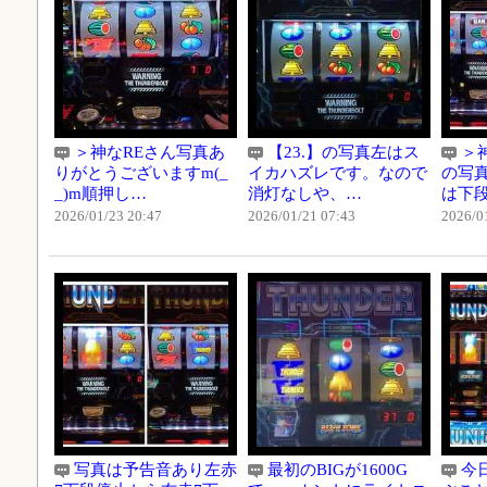
＞神なREさん写真あ
【23.】の写真左はス
＞神
りがとうございますm(_
イカハズレです。なので
の写真
_)m順押し…
消灯なしや、…
は下
2026/01/23 20:47
2026/01/21 07:43
2026/0
写真は予告音あり左赤
最初のBIGが1600G
今