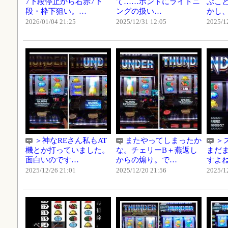
7下段停止から右赤7下
て……ホントにライトニ
ぶこ
段・枠下狙い。…
ングの扱い…
かし
2026/01/04 21:25
2025/12/31 12:05
2025/1
＞神なREさん私もAT
またやってしまったか
＞ス
機とか打っていました。
な。チェリーB＋燕返し
まだ
面白いのです…
からの煽り。で…
すよ
2025/12/26 21:01
2025/12/20 21:56
2025/1