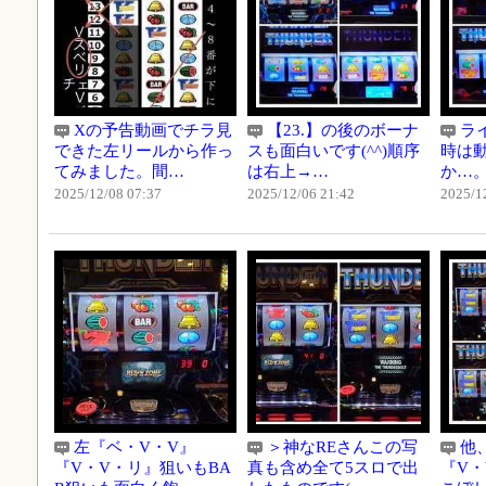
Xの予告動画でチラ見
【23.】の後のボーナ
ラ
できた左リールから作っ
スも面白いです(^^)順序
時は
てみました。間…
は右上→…
か…
2025/12/08 07:37
2025/12/06 21:42
2025/1
左『ベ・V・V』
＞神なREさんこの写
他
『V・V・リ』狙いもBA
真も含め全て5スロで出
『V