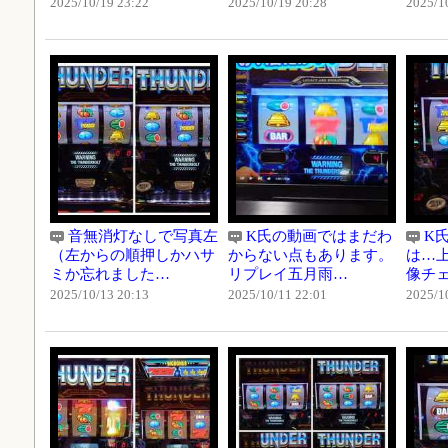
2025/10/19 23:22
2025/10/19 20:28
2025/1
音無消灯なしで写真左
K氏の動画ではまだわ
K
（左からの順押しかハサ
からない点もあります。
は…上
ミか忘れました…
リプレイ五月雨…
像チ
2025/10/13 20:13
2025/10/11 22:01
2025/1