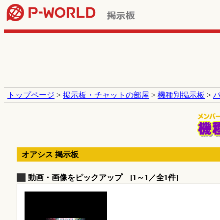
トップページ
>
掲示板・チャットの部屋
>
機種別掲示板
>
オアシス 掲示板
動画・画像をピックアップ [1～1／全1件]