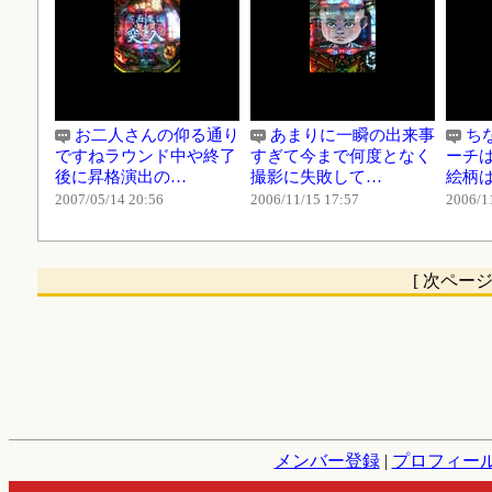
お二人さんの仰る通り
あまりに一瞬の出来事
ち
ですねラウンド中や終了
すぎて今まで何度となく
ーチ
後に昇格演出の…
撮影に失敗して…
絵柄
2007/05/14 20:56
2006/11/15 17:57
2006/1
[ 次ペー
メンバー登録
|
プロフィー