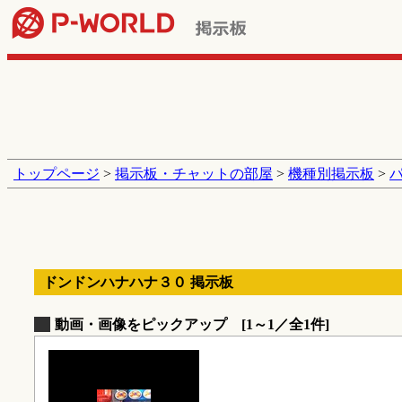
トップページ
>
掲示板・チャットの部屋
>
機種別掲示板
>
ドンドンハナハナ３０ 掲示板
動画・画像をピックアップ [1～1／全1件]