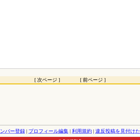
[ 次ページ ] [ 前ページ ]
ンバー登録
|
プロフィール編集
|
利用規約
|
違反投稿を見付け