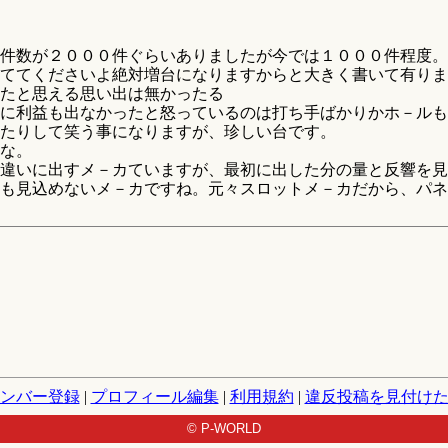
件数が２０００件ぐらいありましたが今では１０００件程度。
ててくださいよ絶対増台になりますからと大きく書いて有りま
たと思える思い出は無かったる
に利益も出なかったと怒っているのは打ち手ばかりかホ－ルも
たりして笑う事になりますが、珍しい台です。
な。
違いに出すメ－カていますが、最初に出した分の量と反響を見
も見込めないメ－カですね。元々スロットメ－カだから、パネ
ンバー登録
|
プロフィール編集
|
利用規約
|
違反投稿を見付け
© P-WORLD