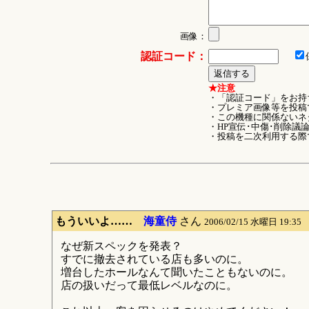
画像：
認証コード：
★注意
・「認証コード」をお持
・プレミア画像等を投稿
・この機種に関係ないネ
・HP宣伝･中傷･削除議
・投稿を二次利用する際
もういいよ……
海童侍
さん
2006/02/15 水曜日 19:35
なぜ新スペックを発表？
すでに撤去されている店も多いのに。
増台したホールなんて聞いたこともないのに。
店の扱いだって最低レベルなのに。