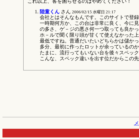
これ以上、客を困らせるのはやめてください！
陸童くん
さん
2006/02/15 水曜日 21:17
会社とはそんなもんです。このサイトで登録
一時期何方か、この台は非常に良く、今に見
の多さ、ゲ－ジの悪さ何一つ取っても良かっ
ホ－ルで聞く限り頭が甘くて使えなかった上
最低ですね。普通だいたいどちらかは儲かっ
多分、最初に作ったロットが余っているのか
たまに、流行ってもいない台を後々スペック
こんな、スペック違いを出す位だからこの先
メ