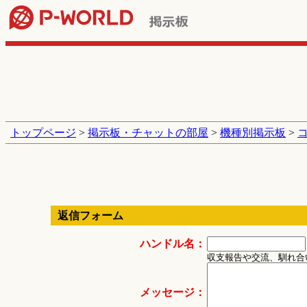
トップページ
>
掲示板・チャットの部屋
>
機種別掲示板
>
返信フォーム
ハンドル名：
収支報告や交流、馴れ合
メッセージ：