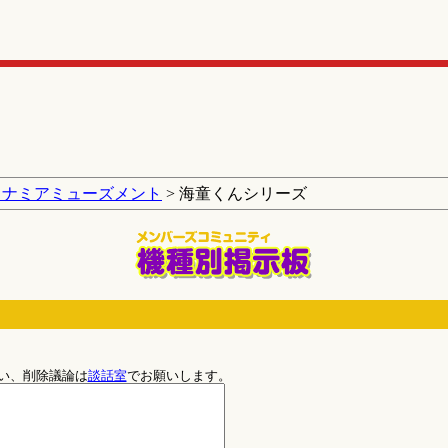
コナミアミューズメント
> 海童くんシリーズ
い、削除議論は
談話室
でお願いします。