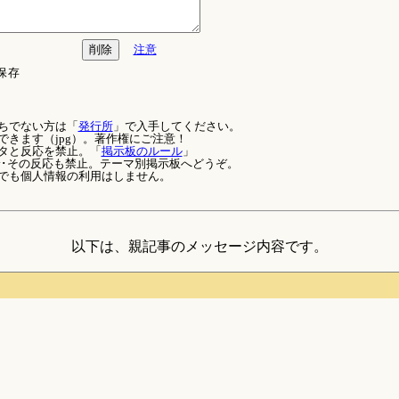
注意
保存
ちでない方は「
発行所
」で入手してください。
できます（jpg）。著作権にご注意！
タと反応を禁止。「
掲示板のルール
」
論･その反応も禁止。テーマ別掲示板へどうぞ。
でも個人情報の利用はしません。
以下は、親記事のメッセージ内容です。