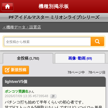
機種別掲示板
PFアイドルマスター ミリオンライブ!シリーズ
＜機種データ・設置店
全投稿
画像･動画
(1,792)
(69)
新規投稿
78ページ中 78ページ目
lightverV5個
ポンコツ受講生
さん
2026/07/09 13:35 #5739548
評
パチンコ打ち始めて半年くらいの初心者です。
甘でVストックを5個取りたいんですけどいつベロへ単発