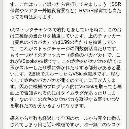
す。これはっ！と思ったら連打してみましょう（SSR
保留やシアター外観夜背景など）RやSR保留でも当た
ってる時はあります。
(2)ストックチャンスで右打ちをしている時に、この台
は二種類の当たりを抽選しています。上のチャッカー
（黄色のパカパカ）では1/99の当たりを抽選してい
て、これがストックチャージの回数復活当たりです。
もう一つが下のチャッカー（赤色のパカパカ）で、こ
れがVStookの抽選です。この赤色のパカパカの近くに
玉がスルーしたり横に弾かれたりする部分があると思
います。2連続でスルーしたらVStook濃厚です。程な
くして赤色のパカパカが開くのでそこに玉が入りま
す。因みに機械のプログラム的にVStookを取っても画
面上で告知されるのにはタイムラグがあったりしま
す。なのでこの赤色のパカパカを凝視する事でいつV
を取れたのか分かるようになります。
導入から年数も経過して全国のホールから完全に撤去
されてしまう日も近い機種ですが、唯一無二のシステ