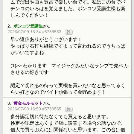
ムで演出や曲も豊富で楽しい台です。私はこの台でパ
チンコのいろはを覚えました。ポンコツ受講生様も楽
しんでください！
2.
ポンコツ受講生
さん
2026/07/09 16:34 #5739563
評
早い返信ありがとうございます！
やっぱり右打ち継続ですよって言われるのでうちっぱ
がいいですよね
(1)>> わかります！マイジャグみたいなランプで先ペカ
させるの好きです
認定？切れるの待って実機を買いたいなと思ってるく
らい好きなのでバイト頑張って金貯めます！
3.
黄金モルモット
さん
2026/07/09 16:50 #5739565
評
多分認定切れ待たなくても買えると思います。
検定や認定はあくまで店に設置する場合の話なので、
個人で買うぶんには関係ないと思います。この台は個