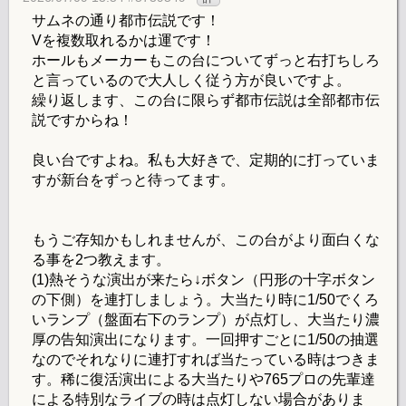
サムネの通り都市伝説です！
Vを複数取れるかは運です！
ホールもメーカーもこの台についてずっと右打ちしろ
と言っているので大人しく従う方が良いですよ。
繰り返します、この台に限らず都市伝説は全部都市伝
説ですからね！
良い台ですよね。私も大好きで、定期的に打っていま
すが新台をずっと待ってます。
もうご存知かもしれませんが、この台がより面白くな
る事を2つ教えます。
(1)熱そうな演出が来たら↓ボタン（円形の十字ボタン
の下側）を連打しましょう。大当たり時に1/50でくろ
いランプ（盤面右下のランプ）が点灯し、大当たり濃
厚の告知演出になります。一回押すごとに1/50の抽選
なのでそれなりに連打すれば当たっている時はつきま
す。稀に復活演出による大当たりや765プロの先輩達
による特別なライブの時は点灯しない場合がありま