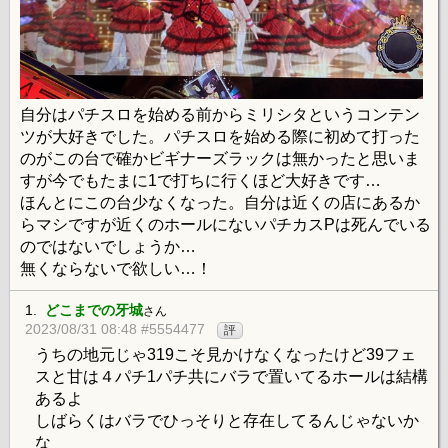
自分はパチスロを始める前からミリシタというコンテン
ツが大好きでした。パチスロを始める際に初めて打った
のがこの台で確かビギナーズラックは無かったと思いま
すが今でもたまに1で打ちに行くほど大好きです…
ほんとにこの台少なくなった。自分は近くの店にあるか
らマシですが近くのホールにないパチカスPは死んでいる
のではないでしょうか…
無くならないで欲しい…！
1.
どこまでの牙城
さん
2023/08/31 08:48 #5554477
評
うちの地元じゃ319こそ見かけなくなったけど39フェ
スと甘は４パチ1パチ共にバラで置いてるホールは結構
あるよ
しばらくはバラでひっそりと存在してるんじゃないか
な