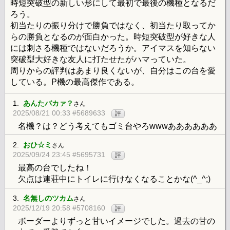
時短突破型の新しい形にして最初で最後の機種となるだ
ろう。
初当たりの振り分けで勝負ではなく、初当たり取ってか
らの勝負となるのが面白かった。時短突破型が好きな人
には刺さる機種ではないだろうか。アイマスを知らない
突破型大好きな友人に打たせたがハマっていた。
周りからの評判はあまり良くないが、自分はこの台を愛
している。P機の最高傑作である。
1.
あんたバカァ？
さん
2025/08/21 00:33 #5689633
評
名機？は？どう考えてもゴミ台やろwwwああああああ
2.
おひ☆ミ
さん
2025/09/24 23:45 #5695731
評
最高の台でしたね！
欠点は連荘中にトイレに行けなくなることかな(^_^;)
3.
名無しのツカム
さん
2025/12/19 20:58 #5708160
評
ボーダーよりずっと甘いイメージでした。過去の甘の