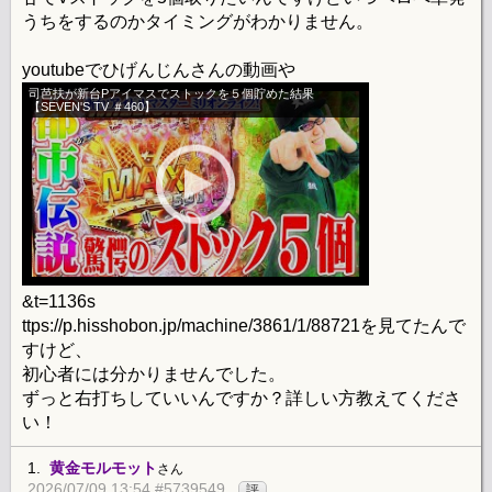
うちをするのかタイミングがわかりません。
youtubeでひげんじんさんの動画や
司芭扶が新台Pアイマスでストックを５個貯めた結果
【SEVEN'S TV ＃460】
&t=1136s
ttps://p.hisshobon.jp/machine/3861/1/88721を見てたんで
すけど、
初心者には分かりませんでした。
ずっと右打ちしていいんですか？詳しい方教えてくださ
い！
1.
黄金モルモット
さん
2026/07/09 13:54 #5739549
評