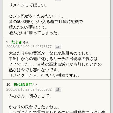
リメイクしてほしい。
ピンク忍者をまたみたい・・。
昔の5000発くらい入る箱で11箱時短機で
積んだのが夢のよう。
嘘みたいに勝ってしまった。
9.
たまき.
さん
2008/05/24 00:46 #2513677
評
大当たり中の音楽が、なぜか鳥肌ものでした。
中出目からの蛙に化けるリーチの出現率の低さは
？？でしたし、台枠の高速点滅とか点灯したときの
熱さは今でも忘れないです。
リメイクしたら、打ちたい機種ですわ。
10.
初代SN専門
さん
2008/09/15 22:59 #2685982
評
みなさん、初めまして。
かなりの良台でしたよねぇ。
ランプ全点灯で電力食われるのか一瞬動作にラグが生