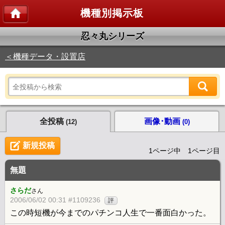
機種別掲示板
忍々丸シリーズ
＜機種データ・設置店
全投稿
画像･動画
(12)
(0)
新規投稿
1ページ中 1ページ目
無題
さらだ
さん
2006/06/02 00:31 #1109236
評
この時短機が今までのパチンコ人生で一番面白かった。