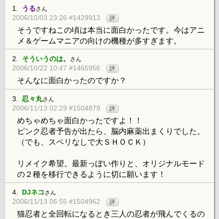
1.
うる
さん
2006/10/03 23:26 #1429913
評
そうですねこの頃は本当に面白かったです。今はアニ
メ＆ゲームマニアの向けの機種が多すぎます。
2.
そういうのは。
さん
2006/10/22 10:47 #1465956
評
そんなに面白かったのですか？
3.
忍々丸
さん
2006/11/13 02:29 #1504879
評
めちゃめちゃ面白かったですよ！！
ピンク忍者予告が出たら、脳内麻薬出まくりでした。
（でも、スベリなしで大ＳＨＯＣＫ）
リメイク希望。最新っぽい作りと、オリジナルモード
の２種を移行できるように切に願います！
4.
DJネコ
さん
2006/11/13 06:55 #1504962
評
猫忍者と全回転になるとき三人の忍者が飛んでくるの