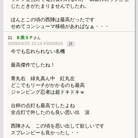
じたときがたまりませんでしたわ。
ほんとこの頃の西陣は最高だったです
せめてコンシューマ移植があればなぁ・・・
11.
Ｂ美ＳＰ
さん
2009/04/25 10:14 #3004826
評
今でも忘れられない名機
最高傑作でしたね！
青丸右 緑丸真ん中 紅丸左
どこでもリーチがかかるのも最高
ジャンピング忍者は超ドキドキｗ
台枠の点灯も最高でしたよね
全点灯で外したのも良い思い出 涙
西陣さん この頃を思い出して欲しいです
スプレンビーも良かったし・・