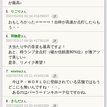
が最高♪
5.
りごり
さん
2007/02/03 00:34 #1639697
評
おもしろかったーーーー！台枠が高速か点灯したらも
う・・
6.
羽物君
さん
2007/03/17 06:58 #1730108
評
大当たり中の音楽も最高ですよ！
あと、枠ランプ全点灯（確か信頼度80%位）が激アツ
で美しい♪
是非、リメイク希望！
7.
mixtra
さん
2007/07/05 00:21 #1926196
評
今はＰ－ＷＯＲＬＤに登録されている店舗ではもう
どこにも無いんですね・・・。
あるのはパーラードンキホーテ位ですかね。
8.
さらだ
さん
2007/08/02 03:50 #1981080
評