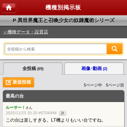
機種別掲示板
P 異世界魔王と召喚少女の奴隷魔術シリーズ
＜機種データ・設置店
全投稿
画像･動画
(69)
(2)
新規投稿
5ページ中 5ページ目
最高の台
ルーサー！
さん
2025/11/23 20:20 #5704494
評
この台は楽しすぎる。LT機よりもいい台ですね。