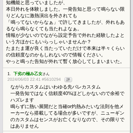
知機能と思っていましたが、
本日外れを体験しました。一発告知と思って鳴らない限
りどんなに激熱演出を外されても
「鳴ってないからなぁ」で許してきましたが、外れもあ
るなら鳴らなくても当たれよなぁ。
情報が少ないのでながら設定予告で外れた経験したよと
いう方ほかにもいらっしゃいませんか？
たまたま運が良く当たっていただけで本来は半々くらい
の信頼度なのかもしれないので情報ください。
やっと鳴った告知が外れて暫く放心してしまいまいた。
1.
下劣の極み乙女
さん
2024/06/03 22:41 #5610294
評
ながらカスタムはいわゆる先バレカスタム
一発告知ではなく信頼度40%ほどしかないので余裕で
ハズレます
鳴らずに熱い展開だと当確or灼熱みたいな法則を他メ
ーカーなら搭載してる場合が多いですが、ニューギン
のカスタムはセンスがお亡くなりなので、その限りで
はありません