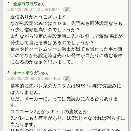
2.
金系ヨワヨワ
さん
2024/06/06 07:30 #5610844
評
返信ありがとうございます。
ながら設定のみでは４０％、先読みも同時設定ならも
う少し信頼度高いのでしょうか？
またながら設定のみ設定時に先バレ無しで激熱演出が
発生して当たる事はあるのでしょうか？
金扉や超ハーレムゾーン演出が出ても当たった事が無
いのでながら設定時は先バレ発生が当たりに絡む条件
になるのかなぁと思いまして。
3.
オートボウガン
さん
2025/03/29 08:36 #5664485
評
基本的に先バレ系のカスタムはSPSP示唆で先読みに
は入りません。
ただ、メーカーによっては先読みに入る台もありま
す。
ユニコーン2とかラキトリの慶次とか
先バレにも占有率があり、100%じゃなければ鳴らずに
当たります。
リゼロの白バレとかユニコーン2のレバブルのみとか。