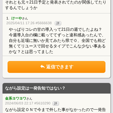
それとも元々21日予定と発表されてたのが関係してたり
するんでしょうか
1.
けーや
さん
2025/04/11 17:26 #5666638
評
やっぱりコレの甘の導入って21日の週でしたよね？
今週導入台の欄に載っててずっと違和感あったんで、
自分も近場に無いか見てみたら県で０、全国でも殆ど
無くてリユースで回せるタイプでこんな少ない事ある
かな？とは思ってました
返信できます
ながら設定は一発告知ではない？
金系ヨワヨワ
さん
2024/06/03 22:17 #5610290
評
ながら設定ＯＮで今まで外した事がなかったので一発告