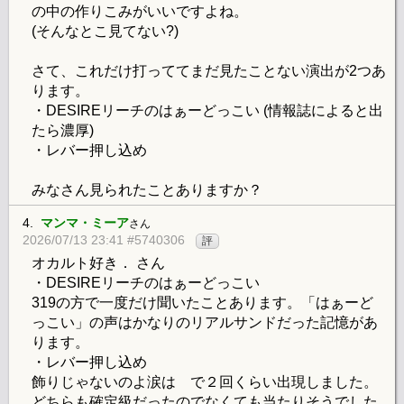
の中の作りこみがいいですよね。
(そんなとこ見てない?)
さて、これだけ打っててまだ見たことない演出が2つあ
ります。
・DESIREリーチのはぁーどっこい (情報誌によると出
たら濃厚)
・レバー押し込め
みなさん見られたことありますか？
4.
マンマ・ミーア
さん
2026/07/13 23:41 #5740306
評
オカルト好き． さん
・DESIREリーチのはぁーどっこい
319の方で一度だけ聞いたことあります。「はぁーど
っこい」の声はかなりのリアルサンドだった記憶があ
ります。
・レバー押し込め
飾りじゃないのよ涙は で２回くらい出現しました。
どちらも確定級だったのでなくても当たりそうでした