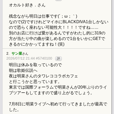
オカルト好き．さん
残念ながら明日は仕事です(´；ω；｀)
なので(2)ですけれどマイホにBLACKDIVA1台しかない
ので恐らく座れない可能性大！！！！ですね……
別のお店に行けば愛があるんですがわたし的に319の
方が当たり中の曲が楽しめるので1台をいかにGETで
きるかにかかってますね！(笑)
2.
サン菜
さん
2026/07/12 21:44 #5740100
評
明日は休みを取っているので
朝は歌姫伝説へ
夜は明菜さんのタワレココラボカフェ
と行こうかと思っています。
東京では国際フォーラムで明菜さんが20年ぶりのライ
ブツアーもしてますので盛り上がるでしょう。
7月8日に明菜ライブへ初めて行ってきましたが最高で
した。