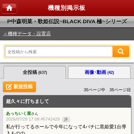
機種別掲示板
P中森明菜・歌姫伝説~BLACK DIVA 極~シリーズ
＜機種データ・設置店
全投稿
画像･動画
(637)
(42)
新規投稿
35ページ中 35ページ目
超久々に打ちまして
あっちいく菜
さん
2026/07/29 17:08 #5742429
評
私が行ってるホールで今年になって4パチに黒姫愛1台導
入ものの、