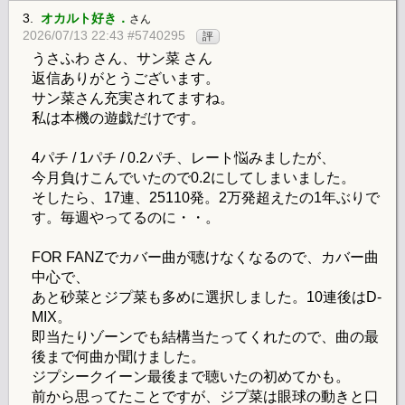
3.
オカルト好き．
さん
2026/07/13 22:43 #5740295
評
うさふわ さん、サン菜 さん
返信ありがとうございます。
サン菜さん充実されてますね。
私は本機の遊戯だけです。
4パチ / 1パチ / 0.2パチ、レート悩みましたが、
今月負けこんでいたので0.2にしてしまいました。
そしたら、17連、25110発。2万発超えたの1年ぶりで
す。毎週やってるのに・・。
FOR FANZでカバー曲が聴けなくなるので、カバー曲
中心で、
あと砂菜とジプ菜も多めに選択しました。10連後はD-
MIX。
即当たりゾーンでも結構当たってくれたので、曲の最
後まで何曲か聞けました。
ジプシークイーン最後まで聴いたの初めてかも。
前から思ってたことですが、ジプ菜は眼球の動きと口