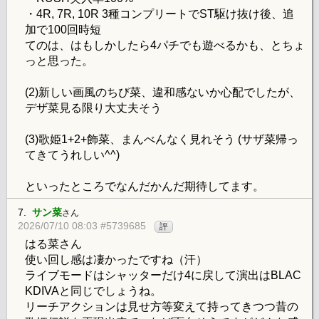
・4R, 7R, 10R 3種コンプリートでST駆け抜け後、追
加で100回時短
てのは、はもしかしたら4パチでも遊べるかも、とちょ
っと思った。
(2)新しい画風のちび菜、違和感ないか心配でしたが、
デザ菜見る限り大丈夫そう
(3)歌姫1+2+飾菜、まんべんなく見れそう (サザ菜帰っ
てきてうれしい^^)
といったところでなんだかんだ期待してます。
7.
サン菜
さん
2026/07/10 08:03 #5739685
評
はる菜さん
使い回し感は凄かったですね（汗）
ライブモードはシャッターだけ4に戻して演出はBLAC
KDIVAと同じでしょうね。
リーチアクションは見せ方等変えて持ってきつつ昔の