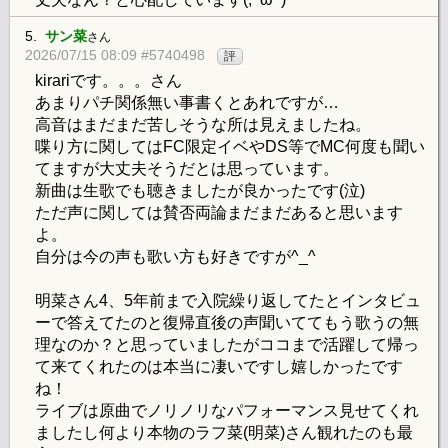
5.
サン菜
さん
2026/07/15 08:09 #5740498
評
kirariです。。。さん
あまりパチ関係無い事書くとあれですが…
高音はまだまだ苦しそうな所は見えましたね。
喋り方に関してはFC限定イベやDS等でMC何度も聞い
てますが大丈夫そうだとは思っています。
新曲は生歌でも聴きましたが良かったです(泣)
ただ声に関しては賛否両論まだまだあると思います
よ。
自分は今の声も歌い方も好きですが^_^
明菜さん4、5年前まで入院繰り返してたとインタビュ
ーで答えてたのと復帰直後の声聞いててもう歌うの無
理なのか？と思っていましたがココまで活躍して帰っ
て来てくれたのは本当に凄いですし嬉しかったです
ね！
ライブは原曲でノリノリなパフォーマンス見せてくれ
ましたし何より本物のラフ菜(明菜)さん観れたのも最