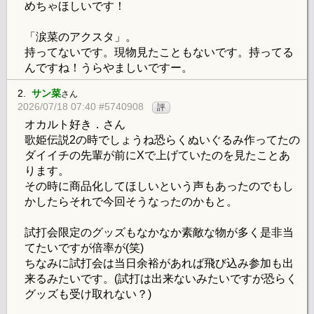
めちゃほしいです！
「涙菜のアクスタ」。
持ってないです。現物見たこともないです。持ってる
んですね！うらやましいですー。
2.
サン菜
さん
2026/07/18 07:40 #5740908
評
オカルト好き．さん
歌姫伝説2の時でしょうね恐らくぬいぐるみ作ってたの
ダイイチの先輩が前にXで上げていたのを見たことあ
ります。
その時に商品化してほしいという声もあったのでもし
かしたらそれで今回そうなったのかもと。
試打会限定のグッズもなかなか素敵な物が多く是非当
てたいですが倍率が(笑)
ちなみに試打会は当日余裕があれば飛び込み参加も出
来るみたいです。(試打は出来ないみたいですが恐らく
グッズも受け取れない？)