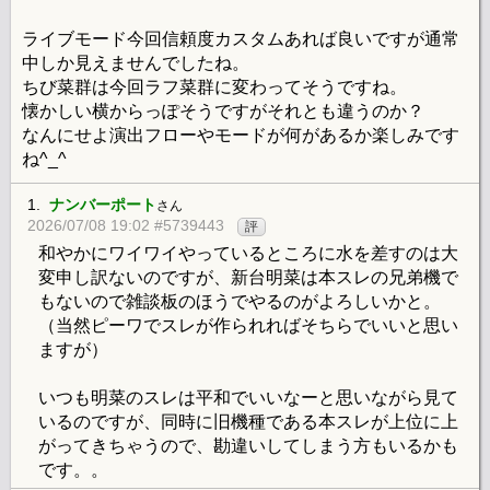
ライブモード今回信頼度カスタムあれば良いですが通常
中しか見えませんでしたね。
ちび菜群は今回ラフ菜群に変わってそうですね。
懐かしい横からっぽそうですがそれとも違うのか？
なんにせよ演出フローやモードが何があるか楽しみです
ね^_^
1.
ナンバーポート
さん
2026/07/08 19:02 #5739443
評
和やかにワイワイやっているところに水を差すのは大
変申し訳ないのですが、新台明菜は本スレの兄弟機で
もないので雑談板のほうでやるのがよろしいかと。
（当然ピーワでスレが作られればそちらでいいと思い
ますが）
いつも明菜のスレは平和でいいなーと思いながら見て
いるのですが、同時に旧機種である本スレが上位に上
がってきちゃうので、勘違いしてしまう方もいるかも
です。。