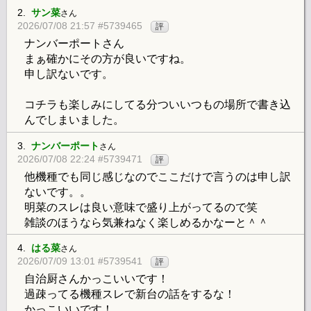
2.
サン菜
さん
2026/07/08 21:57 #5739465
評
ナンバーポートさん
まぁ確かにその方が良いですね。
申し訳ないです。
コチラも楽しみにしてる分ついいつもの場所で書き込
んでしまいました。
3.
ナンバーポート
さん
2026/07/08 22:24 #5739471
評
他機種でも同じ感じなのでここだけで言うのは申し訳
ないです。。
明菜のスレは良い意味で盛り上がってるので笑
雑談のほうなら気兼ねなく楽しめるかなーと＾＾
4.
はる菜
さん
2026/07/09 13:01 #5739541
評
自治厨さんかっこいいです！
過疎ってる機種スレで新台の話をするな！
かっこいいです！