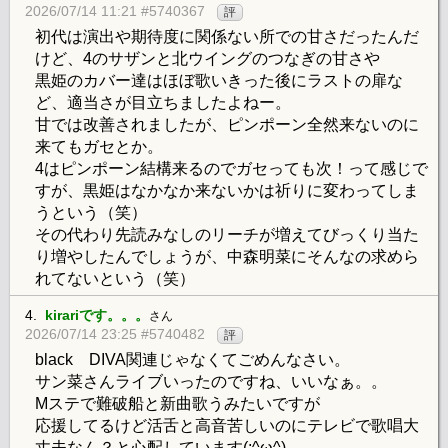
2026/07/14 11:21 #5740367
評
初代は演出や期待度に関係ない所での甘さだったんだ
けど、4のサザンと北ウイングのつなぎの甘さや
黒姫のカバー達はほぼ歌いきった後にラストの扉な
ど、適当さが目立ちましたよねー。
甘では改善されましたが、ピンポーン全然来ないのに
来てもガセとか。
4はピンポーン結構来るのでガセっても次！って感じで
すが、黒姫はなかなか来ないかは祈りに変わってしま
うという（笑）
その代わり先読みなしのリーチが増えてびっくり当た
り増やしたんでしょうが、中森明菜にそんなの求めら
れてないという（笑）
4.
kirariです。。。
さん
2026/07/14 23:25 #5740482
評
black DIVA関連じゃなくてごめんなさい。
サン菜さんライブいったのですね、いいなぁ。。
Mステで難破船と新曲歌うみたいですが
応援してるけど活舌と高音苦しいのにテレビで歌唱大
丈夫なん？と心配しています(;^ω^)