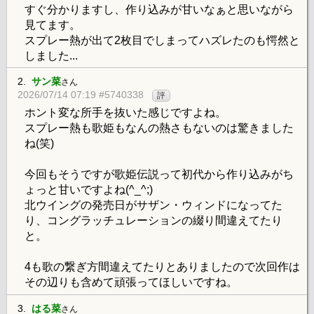
すぐ分かりますし、作り込みが甘いなぁと思いながら
見てます。
スプレー熱が出て2枚目でしまってハズレたのも愕然と
しました...
2.
サン菜
さん
2026/07/14 07:19 #5740338
評
ホント変な所手を抜いた感じですよね。
スプレー熱も歌姫もなんの熱さもないのは驚きました
ね(笑)
今回もそうですが歌姫伝説って初代から作り込みがち
ょっと甘いですよね(^_^;)
北ウイングの発売日がサザン・ウィンドになってた
り、コングラッチュレーションの綴り間違えてたり
と。
4も歌の繋ぎ方間違えてたりとありましたので次回作は
その辺りも含めて頑張ってほしいですね。
3.
はる菜
さん