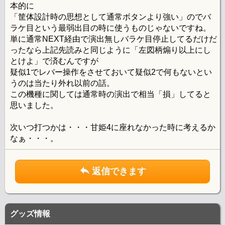
本的に
「筐体設計時の思想として通常ボタンより強い」のでバ
ラケ目という最弱出目の時に使うものじゃないですね。
単に通常NEXT経由で演出無しバラケ目停止してるだけだ
ったなら上記先読みと同じように「左図柄煽り以上にし
とけよ」で済むんですが
疑似1でレバー操作をさせておいて疑似2で何もないとい
うのは当たり外れ以前の話。
この機種に関しては通常時の演出で相当「損」してると
思いました。
次いつ打つかは・・・甘姫4に座れなかった時に考えるか
なぁ・・・。
返信できます
グッズ情報