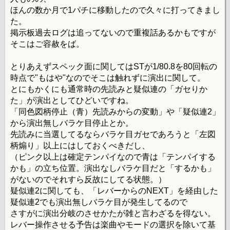
ほんの数か月で1パチに移動したので久々に打ってきまし
た。
掲示板過去ログは追ってないので重複話あるかもですが
そこはご容赦をば。
とりあえずスペック面に関してはSTが1/80.8を80回転の
時点で"もはや"なのでそこは触れずに演出に関して。
とにもかくにも通常時の先読みと疑似連の「ガセりか
た」が演出としてひどいですね。
「同色図柄停止（青）先読みからの変動」や「疑似連2」
から演出無しバラケ目停止とか。
先読みに当選してるならバラケ目ガセであろうと「左図
柄煽り」以上にはしておくべきだし、
（ピンク以上は確定テンパイなので青は「テンパイする
かも」の立ち位置。演出なしバラケ目だと「するかも」
がないのでそれすら反故にしてる状態。）
疑似連2に関しても、「レバーからのNEXT」を経由した
疑似連2でも演出無しバラケ目が発生してるので
さすがに演出分岐のさせかたが雑と言わざるを得ない。
レバー操作させる予告は楽曲やモードの選択を除いて基