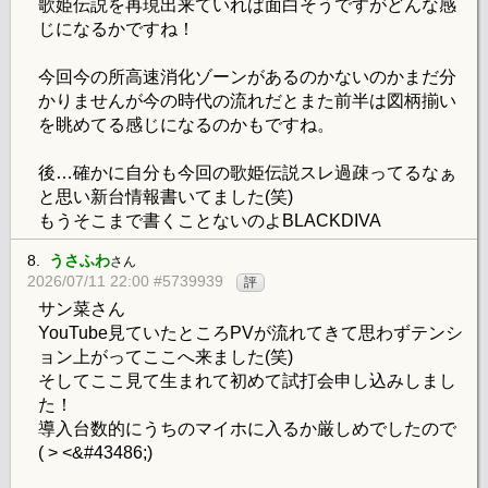
歌姫伝説を再現出来ていれば面白そうですがどんな感
じになるかですね！
今回今の所高速消化ゾーンがあるのかないのかまだ分
かりませんが今の時代の流れだとまた前半は図柄揃い
を眺めてる感じになるのかもですね。
後…確かに自分も今回の歌姫伝説スレ過疎ってるなぁ
と思い新台情報書いてました(笑)
もうそこまで書くことないのよBLACKDIVA
8.
うさふわ
さん
2026/07/11 22:00 #5739939
評
サン菜さん
YouTube見ていたところPVが流れてきて思わずテンシ
ョン上がってここへ来ました(笑)
そしてここ見て生まれて初めて試打会申し込みしまし
た！
導入台数的にうちのマイホに入るか厳しめでしたので
( > <&#43486;)