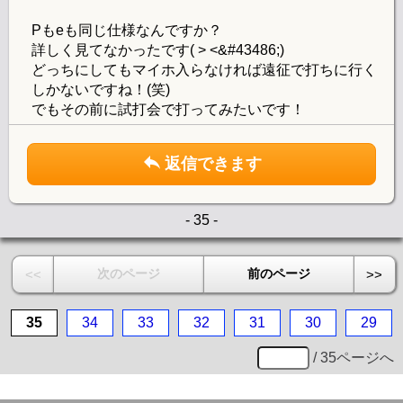
Pもeも同じ仕様なんですか？
詳しく見てなかったです( > <&#43486;)
どっちにしてもマイホ入らなければ遠征で打ちに行く
しかないですね！(笑)
でもその前に試打会で打ってみたいです！
返信できます
- 35 -
次のページ
前のページ
<<
>>
35
34
33
32
31
30
29
/ 35ページへ