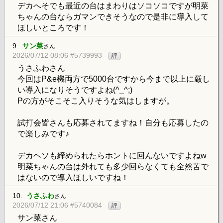
デカへそでも最近の台はまわりはソコソコですが明菜
ちゃんの台ならガマンできそうなので是非に導入して
ほしいところです！
9.
サン菜
さん
2026/07/12 08:06 #5739993
評
うさふわさん
今回はP&e機両方で5000台ですから今まで以上に厳し
い導入になりそうですよね(^_^;)
Pの方がそこそこ入りそうな気はしますが。
試打会皆さんも応募されてますね！自分も応募したの
で楽しみです♪
デカヘソも締められたらホントに回んないですよねw
明菜ちゃんの台は外れても多少回らなくても全然苦で
はないので導入ほしいですね！
10.
うさふわ
さん
2026/07/12 21:06 #5740084
評
サン菜さん