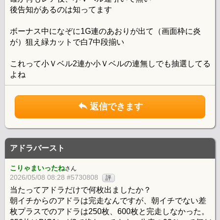
後告知があるのは知ってます
ボーナス中になぞに1G連のあおりが出て（画面枠に炎
が）狙え緑カットで白7中段揃い
これって小Ｖベル2連か小Ｖベルの連無しでも抽選してる
よね
返信できます
アドラバースト
こりゃまいったね
さん
2026/05/08 08:28 #5730808
評
当たってアドラだけで何枚出ましたか？
朝イチからのアドラは完走なんですが、朝イチでない差
枚プラスでのアドラは250枚、600枚と完走しなかった。