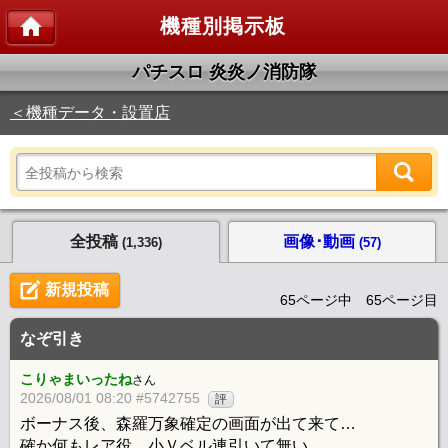
機種別掲示板
パチスロ 炎炎ノ消防隊
＜機種データ・設置店
全投稿
画像･動画
(1,336)
(57)
新規投稿
65ページ中 65ページ目
なぞ引き
こりゃまいったね
さん
2026/08/01 08:20 #5742755
評
ボーナス後、森羅万象確定の画面が出て来て…
確か何もレア役、小Ｖベル連引いて無い