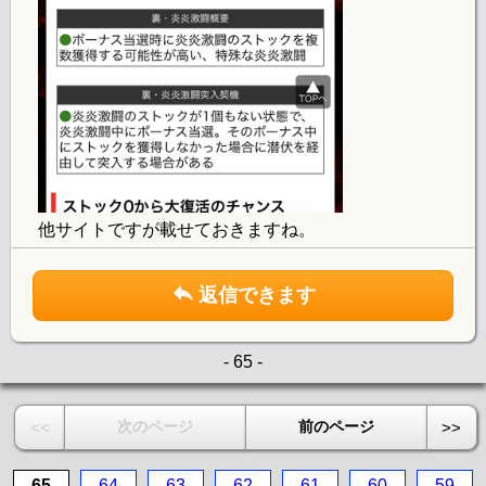
他サイトですが載せておきますね。
返信できます
- 65 -
次のページ
前のページ
<<
>>
65
64
63
62
61
60
59