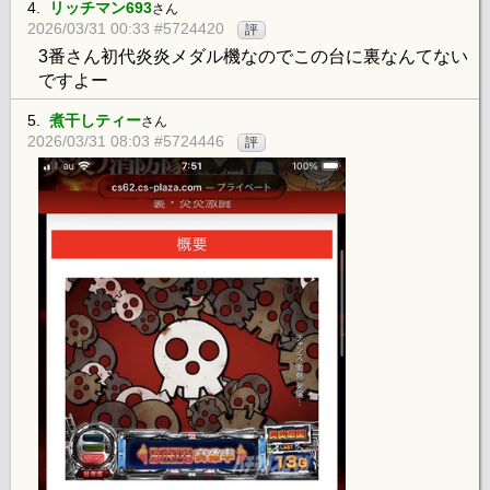
4.
リッチマン693
さん
2026/03/31 00:33 #5724420
評
3番さん初代炎炎メダル機なのでこの台に裏なんてない
ですよー
5.
煮干しティー
さん
2026/03/31 08:03 #5724446
評