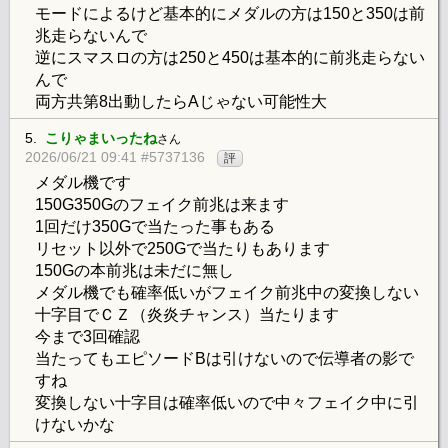
モードによるけど基本的にメダルの方は150と350は前
兆走らないんで
逆にスマスロの方は250と450は基本的に前兆走らない
んで
両方共第8出動したらAじゃない可能性大
5.
こりゃまいったね
さん
2026/06/21 09:41 #5737136
評
メダル機です
150G350Gのフェイク前兆は来ます
1回だけ350Gで当たった事もある
リセット以外で250Gで当たりもあります
150Gの本前兆は未だに無し
メダル機でも確率低いがフェイク前兆中の変換しない
十字目でＣＺ（炎炎チャンス）当たります
今まで3回確認
当たってもエピソードBは引けないので伝導者の影で
すね
変換しない十字目は確率低いので中々フェイク中に引
けないかな