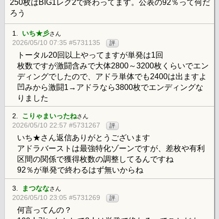
250枚はBIG1レグ2で終わってます。公表の92％って何だ
ろう
1.
いち★彡
さん
2026/05/10 07:35 #5731135
評
トータル20回以上やってますが単発は1回
枚数ですが激闘含みで大体2800～3200枚くらいでエン
ディングでしたので、アドラ単体でも2400は出ますよ
凹みから激闘1→アドラなら3800枚でエンディングな
りました
2.
こりゃまいったね
さん
2026/05/10 22:57 #5731267
評
いち★さん返信ありがとうございます
アドラバーストは最強特化ゾーンですが、差枚や有利
区間の関係で獲得枚数の調整してるんですね
92％が単発で終わるはず無いからね
3.
まつなな
さん
2026/05/10 23:05 #5731269
評
何言ってんの？