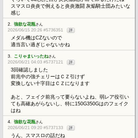
スマスロ炎炎で例えると炎炎激闘 灰焔騎士団みたいな
感じ
2.
強欲な花瓶
さん
2026/06/15 20:26 #5736351
評
メダル機はCZないので
適当言い過ぎじゃないかね
3.
こりゃまいったね
さん
2026/06/21 04:03 #5737121
評
3回確認しました
前兆中の強チェリーはＣＺ引けず
変換しない十字目はＣＺになります
あと、フェイク前兆って要らないよね、弱レア役引い
ても高確あがらないし、特に150G350Gはのフェイク
はね
4.
強欲な花瓶
さん
2026/06/21 09:20 #5737133
評
うん、スマスロの話だね