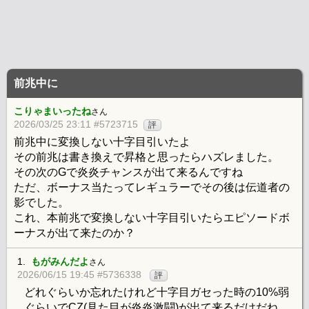
前兆中に
こりゃまいったね
さん
2026/03/25 23:11 #5723715
評
前兆中に変換しない十字目引いたよ
その前兆は書き換えで昇格と思ったらハズレました。
その次のGで炎炎チャンスが出て来るんですね
ただ、ボーナス当たってレギュラーでその後は伝道者の
影でした。
これ、本前兆で変換しない十字目引いたらエピソードボ
ーナスが出て来たのか？
1.
もがみんだよ
さん
2026/06/15 19:45 #5736338
評
どれぐらいか忘れたけれど十字目ガセった時の10%弱
ぐらいでCZ(見た目が炎炎激闘)が出て来るだけだね