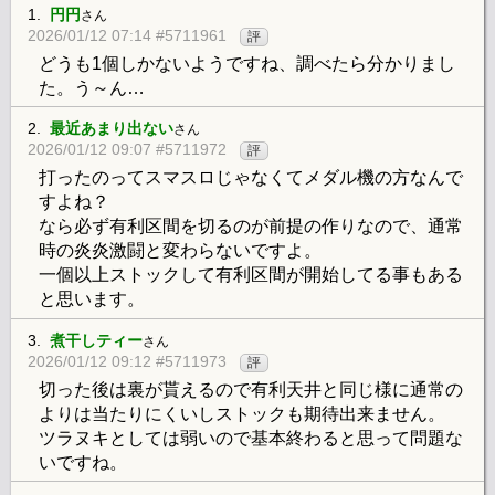
1.
円円
さん
2026/01/12 07:14 #5711961
評
どうも1個しかないようですね、調べたら分かりまし
た。う～ん…
2.
最近あまり出ない
さん
2026/01/12 09:07 #5711972
評
打ったのってスマスロじゃなくてメダル機の方なんで
すよね？
なら必ず有利区間を切るのが前提の作りなので、通常
時の炎炎激闘と変わらないですよ。
一個以上ストックして有利区間が開始してる事もある
と思います。
3.
煮干しティー
さん
2026/01/12 09:12 #5711973
評
切った後は裏が貰えるので有利天井と同じ様に通常の
よりは当たりにくいしストックも期待出来ません。
ツラヌキとしては弱いので基本終わると思って問題な
いですね。