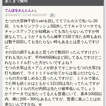
あくまで疑問
てんぼるさんとん
さん
2024/09/27 22:44 #5631597
評
七つの大罪神千切りverを回しててフルカスで先バレ20
回、うちキリンフラッシュ3回外しててキャラリーチでも
チャンスアップとか結構あっても当たらないんですが何
故なんでしょうか？もちろん確率で1回で当たる時もあれ
ば数千回回しても当たらない時もあるとは思うんですけ
ど、、
その日の調子もあると思うので数回行ったんですけどい
ずれも当たらず、平均400回転ほど回してるんですけどこ
れならミドル打った方がいいですよね？
七つの大罪は元々アニメが好きでそこから七つの大罪2を
打ち始めて、ライトミドルが出てからは遊ぶだけならこ
っちの方が楽しめると思ったんですけど、ミドルで遊ん
でた時も続くかはともかく1日1回は当たってたんですが
ライトミドルの方が内部は当たり確率低いんでしょう
か？データでは当たってる人も普通にいて、基本100回以
内、稀に200～300もあるんですが、普通に遊ぶことは出
来ないんですかね、w