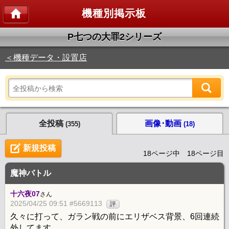
機種別掲示板
P七つの大罪2シリーズ
＜機種データ・設置店
全投稿
画像･動画
(355)
(18)
新規投稿
18ページ中 18ページ目
魔神バトル
十六夜07
さん
2025/04/25 09:51 #5669113
評
久々に打って、ガラン戦の前にエリザベス背景、6回連続
外してます。