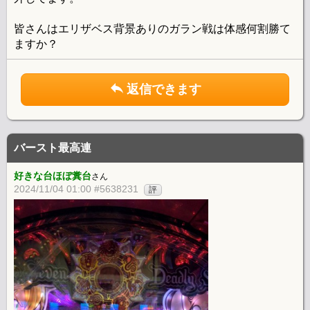
皆さんはエリザベス背景ありのガラン戦は体感何割勝て
ますか？
返信できます
バースト最高連
好きな台ほぼ糞台
さん
2024/11/04 01:00 #5638231
評