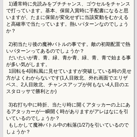
1)通常時に先読みをプチチャンス、ゴウセルをチャンス
で打っています。基本、保留入賞時に手配書になると思
いますが、たまに保留が変化せずに当該変動をむかえる
と高確率で当たっています。熱いパターンなのでしょう
か？
2)初当たり後の魔神バトルの事です。敵の初期配置で熱
いパターンってあるのでしょうか？
だいたいが青、青、緑、青か青、緑、青、青で始まる事
が多い気がします。
1回転を4回転風に見せていますが突破している時の見せ
方がよくわからないです(1人目敗北、外れ画面でエリザ
ベス、2人目敗北、チャンスアップが何もない4人目のエ
スタロッサで勝利とか)
3)右打ち中に時折、当たり時に開くアタッカーの上にあ
るアタッカーが一瞬開く時がありますがアレはなにを引
いているのでしょうか？
もしかして魔神バトル中の転落(1/27)を引いているので
しょうか？