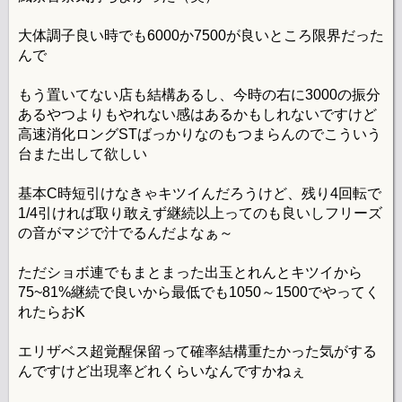
大体調子良い時でも6000か7500が良いところ限界だった
んで
もう置いてない店も結構あるし、今時の右に3000の振分
あるやつよりもやれない感はあるかもしれないですけど
高速消化ロングSTばっかりなのもつまらんのでこういう
台また出して欲しい
基本C時短引けなきゃキツイんだろうけど、残り4回転で
1/4引ければ取り敢えず継続以上ってのも良いしフリーズ
の音がマジで汁でるんだよなぁ～
ただショボ連でもまとまった出玉とれんとキツイから
75~81%継続で良いから最低でも1050～1500でやってく
れたらおK
エリザベス超覚醒保留って確率結構重たかった気がする
んですけど出現率どれくらいなんですかねぇ