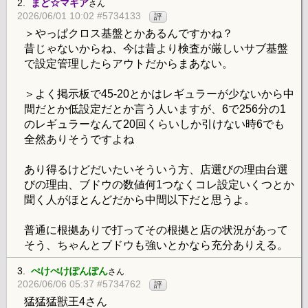
2.
まど☆マギア
さん
2026/06/01 10:02 #5734133
評
＞やっぱクロス基盤とかあるんですかね？
昔じゃないからね、今は昔より検査が厳しいサブ基盤
で設定管理したらアウトだからまあない。
＞よく掲示板で45-20とかはレギュラーが少ないから中
間だとか低設定だとか言う人いますが、6で256分の1
のレギュラーなんて20回くらいしか引けない時6でも
全然ありそうですよね
あり得るけどだいたいそういう方、店選びの理由台選
びの理由、ブドウの数値何1つなくコレ設定いくつとか
聞く人がほとんどだから中間以下だと思うよ。
普通に根拠ありで打ってその根拠と店の状況があって
そう、ちゃんとブドウも強いとかなら充分ありえる。
3.
ぺけぺけぽんぽん
さん
2026/06/06 05:37 #5734762
評
猛猛猛獣王4さん