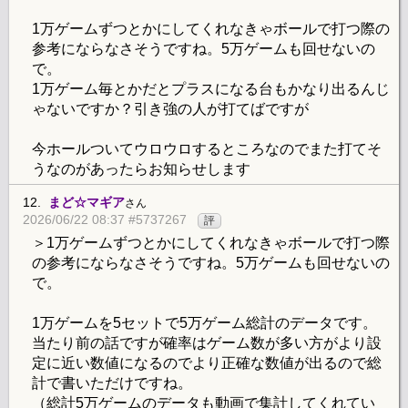
1万ゲームずつとかにしてくれなきゃボールで打つ際の
参考にならなさそうですね。5万ゲームも回せないの
で。
1万ゲーム毎とかだとプラスになる台もかなり出るんじ
ゃないですか？引き強の人が打てばですが
今ホールついてウロウロするところなのでまた打てそ
うなのがあったらお知らせします
12.
まど☆マギア
さん
2026/06/22 08:37 #5737267
評
＞1万ゲームずつとかにしてくれなきゃボールで打つ際
の参考にならなさそうですね。5万ゲームも回せないの
で。
1万ゲームを5セットで5万ゲーム総計のデータです。
当たり前の話ですが確率はゲーム数が多い方がより設
定に近い数値になるのでより正確な数値が出るので総
計で書いただけですね。
（総計5万ゲームのデータも動画で集計してくれてい