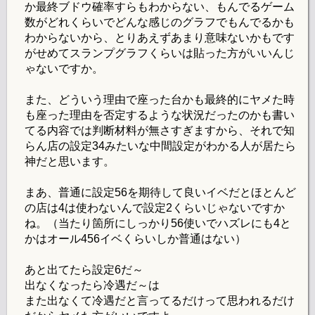
か最終ブドウ確率すらもわからない、もんでるゲーム
数がどれくらいでどんな感じのグラフでもんでるかも
わからないから、とりあえずあまり意味ないかもです
がせめてスランプグラフくらいは貼った方がいいんじ
ゃないですか。
また、どういう理由で座った台かも最終的にヤメた時
も座った理由を否定するような状況だったのかも書い
てる内容では判断材料が無さすぎますから、それで知
らん店の設定34みたいな中間設定がわかる人が居たら
神だと思います。
まあ、普通に設定56を期待して良いイベだとほとんど
の店は4は使わないんで設定2くらいじゃないですか
ね。（当たり箇所にしっかり56使いでハズレにも4と
かはオール456イベくらいしか普通はない）
あと出てたら設定6だ～
出なくなったら冷遇だ～は
また出なくて冷遇だと言ってるだけって思われるだけ