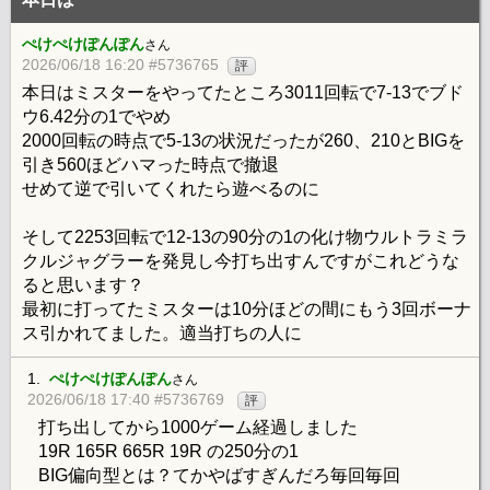
ぺけぺけぽんぽん
さん
2026/06/18 16:20 #5736765
評
本日はミスターをやってたところ3011回転で7-13でブド
ウ6.42分の1でやめ
2000回転の時点で5-13の状況だったが260、210とBIGを
引き560ほどハマった時点で撤退
せめて逆で引いてくれたら遊べるのに
そして2253回転で12-13の90分の1の化け物ウルトラミラ
クルジャグラーを発見し今打ち出すんですがこれどうな
ると思います？
最初に打ってたミスターは10分ほどの間にもう3回ボーナ
ス引かれてました。適当打ちの人に
1.
ぺけぺけぽんぽん
さん
2026/06/18 17:40 #5736769
評
打ち出してから1000ゲーム経過しました
19R 165R 665R 19R の250分の1
BIG偏向型とは？てかやばすぎんだろ毎回毎回