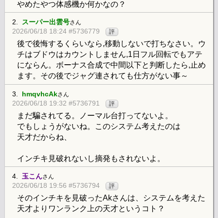
やめたやつ体感機か何かなの？
2.
スーパー出雲号
さん
2026/06/18 18:24 #5736779
評
後で後悔するくらいなら,移動しないで打ちなさい。ウ
チはブドウはカウントしません,1日フル回転でもアテ
にならん。ボーナス合成で中間以下と判断したら,止め
ます。その後でジャグ連されても仕方がない事～
3.
hmqvhcAk
さん
2026/06/18 19:32 #5736791
評
まだ騙されてる。ノーマル台打ってないよ。
でもしょうがないね。このシステム考えたのは
天才だからね、
インチキ見破れないし摘発もされないよ。
4.
玉こん
さん
2026/06/18 19:56 #5736794
評
そのインチキを見破ったAkさんは、システムを考えた
天才よりワンランク上の天才というコト？