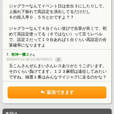
ジャグラーなんてイベント日は全台３にしたりして、
上振れ下振れで高設定を演出してるだけだし
６の投入率０．５％とかですよ？？
ジャグラーなんて４台ぐらい並びで合算が良くて、初
めて高設定使ってる（６ではない）って言うレベル
で、設定２だって１０台あれば１台ぐらい高設定の合
算確率になりますよ
7.
乾坤一擲２
さん
2026/07/14 00:13 #5740313
評
玉こんさんぜんまいさんレスありがとうございます。
そのくらい負けてます。１２３麻耶は遠征してみたい
ですね。抽選１番はみんなマイジャグに走るのかな？
返信できます
本日は