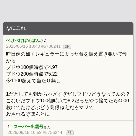
なにこれ
ぺけぺけぽんぽん
さん
2026/06/15 10:40 #5736241
評
昨日例の如くレギュラーによった台を据え置き狙いで朝
から
ブドウ100個時点で4.97
ブドウ200個時点で5.22
今1100超えて当たり無し
1だとしても朝からハメすぎだしブドウどうなってんの？
こないだブドウ100個時点で8.2だったやつ捨てたら4000
枚出てたけどぶどう関係ねえだろマジで
殺されるぞほんとに
1.
スーパー出雲号
さん
2026/06/15 10:59 #5736244
評