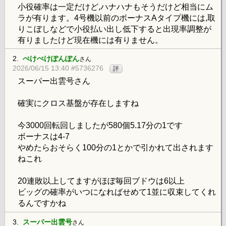
小役確率は一定だけど,ハナハナもそうだけど相当にム
ラが有ります。4号機以前のボーナスAタイプ機には,取
りこぼしなどで小役払い出し低下すると出現率調整が
有りましたけど現在機には有りません。
2.
ぺけぺけぽんぽん
さん
2026/06/15 13:40 #5736276
評
スーパー出雲号さん
確実にクロス基盤が存在しますね
今3000回転回しましたが580個5.17分の1です
ボーナスは4-7
やめたらおそらく100分の1とかで引かれて出されます
ねこれ
20連敗以上してますがほぼ毎回ブドウは6以上
ビッグの確率がいつになればせめて1並に収束してくれ
るんですかね
3.
スーパー出雲号
さん