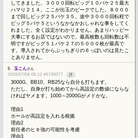
してきました。３０００回転ビッグ１０バケ２５最大
ハマり２１４。ここが出玉のピークでした。８０００
まで回しビッグ２５バケ３５。途中３０００回転程で
ビッグ５バケ５というなかなかおしゃれな事をしてく
れました。全く設定がわかりません。あまりハッピー
大事にするお店ではないので。最高枚数も回転数は不
明ですがビッグ５１バケ２７の５０００枚が最高で
す。導入されてからぶっちぎりの６っぽいのは見たこ
とありません。
5.
玉こん
さん
2026/07/08 09:12 #5739377
評
3000G、BB10、RB25なら自分も打ちます。
ただし、自身が打ち始めてから高設定の数値にならな
ければヤメます。1000～2000Gがメドかな。
理由1
ホールが高設定を入れる根拠
理由2
前任者のヒキ強の可能性を考慮
理由3