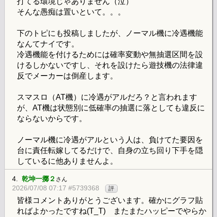
打てる環境じゃありません（泣）
そんな愚痴は置いといて。。。
下のトピにも投稿しましたが、ノーマル機に冷遇機能
なんてナイです。
冷遇機能を付けるためには確率変動や無抽選区間を設
けるしかないですし、それを設けたら遊技機の法律違
反でメーカーは倒産します。
スマスロ（AT機）に冷遇がアルだろ？と言われます
が、AT機は状態別に低確率の抽選に落としても違反に
ならないからです。
ノーマル機に冷遇がアルという人は、負けてた要因を
台に責任転嫁してるだけで、自身の立ち回り下手を隠
しているに他ありませんよ。
4.
乾坤一擲２
さん
2026/07/08 07:17 #5739368
評
皆様コメントありがとうございます。確かにグラフ貼
ればよかったですね(T_T) またまたハッピーでやらか