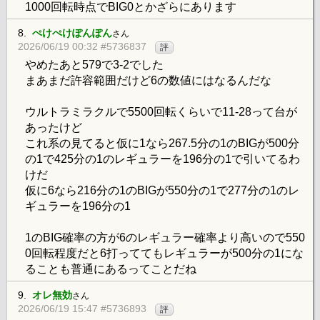
1000回転時点でBIG0とかざらにあります
8.
ぺけぺけぽんぽん
さん
2026/06/19 00:32 #5736837
評
やめたあと579で3-2でした
まあまだ許容範囲だけど6の数値にはなるんだな
ウルトラミラクルで5500回転くらいで11-28って台が
あったけど
これ系の見てると仮に1なら267.5分の1のBIGが500分
の1で425分の1のレギュラーを196分の1で引いてるわ
けだ
仮に6なら216分の1のBIGが550分の1で277分の1のレ
ギュラーを196分の1
1のBIG確率の方が6のレギュラー確率より高いので550
0回転程度だと6打っててもレギュラーが500分の1にな
ることも普通にあるってことだね
9.
オレ無効
さん
2026/06/19 15:47 #5736893
評