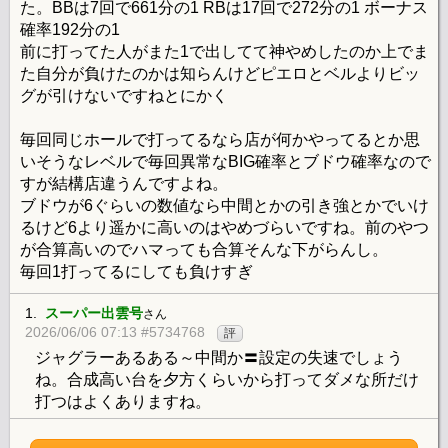
た。BBは7回で661分の1 RBは17回で272分の1 ボーナス
確率192分の1
前に打ってた人がまた1で出してて神やめしたのか上でま
た自分が負けたのかは知らんけどピエロとベルよりビッ
グが引けないですねとにかく
毎回同じホールで打ってるなら店が何かやってるとか思
いそうなレベルで毎回異常なBIG確率とブドウ確率なので
すが結構店違うんですよね。
ブドウが6ぐらいの数値なら中間とかの引き強とかでいけ
るけど6より遥かに高いのはやめづらいですね。前のやつ
が合算高いのでハマっても合算そんな下がらんし。
毎回1打ってるにしても負けすぎ
1.
スーパー出雲号
さん
2026/06/06 07:13 #5734768
評
ジャグラーあるある～中間か〓設定の失速でしょう
ね。合成高い台を夕方くらいから打ってダメな所だけ
打つはよくありますね。