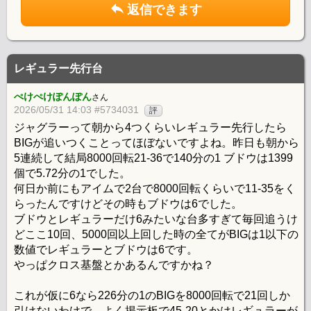
返信できます
レギュラー先行台
ぺけぺけぽんぽん
さん
2026/05/31 14:03 #5734031
評
ジャグラーって朝から4つくらいレギュラー先行したら
BIGが追いつくことってほぼないですよね。昨日も朝から
5連続して結局8000回転21-36で140分の1 ブドウは1399
個で5.72分の1でした。
何日か前にもアイムで2台で8000回転くらいで11-35をく
らったんですけどその時もブドウは6でした。
ブドウとレギュラーだけ6みたいな台多すぎて毎回追うけ
どここ10回、5000回以上回した時の全てがBIGは1以下の
数値でレギュラーとブドウは6です。
やっぱクロス基盤とかあるんですかね？
これが仮に6なら226分の1のBIGを8000回転で21回しか
引けないわけで、よく掲示板で45-20とかはレギュラーが