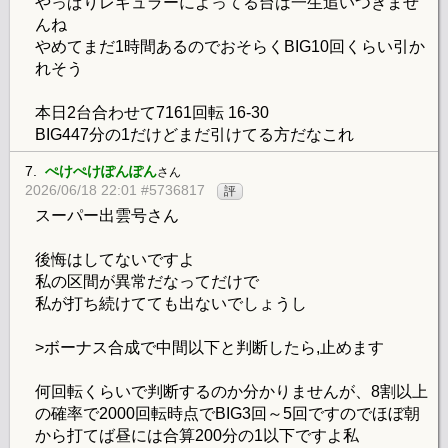
やっぱりレギュラーによってる台は一生追いつきませ
んね
やめてまだ1時間あるのでおそらくBIG10回くらい引か
れそう
本日2台合わせて7161回転 16-30
BIG447分の1だけどまだ引けてる方だなこれ
7.
ぺけぺけぽんぽん
さん
2026/06/18 22:01 #5736817
評
スーパー出雲号さん
後悔はしてないですよ
私の区間が異常だなってだけで
私が打ち続けてても出ないでしょうし
>ボーナス合成で中間以下と判断したら,止めます
何回転くらいで判断するのか分かりませんが、8割以上
の確率で2000回転時点でBIG3回～5回ですのでほぼ朝
から打てば昼には合算200分の1以下ですよ私