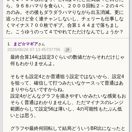
ら。９６８ハマりを食らい、２０００回転２－２の４ペ
カのみ。その後もダラダラハマりながら出玉消滅。更に
追ったけど全く連チャンしないし、チェリーも仕事しな
くマイナス７００枚でギブ。合算１４４まで落ちまし
た。こうゆうのって４でやれてただけなんでしょうか？
1.
まど☆マギア
さん
2026/06/26 07:13 #5737795
評
最終合算144は設定3ぐらいの数値だからそれだけじゃ
何もわかりませんよ。
そもそも設定4とか普通狙う設定ではないから、設定4
を狙って、確信して打つみたいなケースって普通はあ
まりやらないですからね。
設定4がどんなグラフを描きやすいかみたいな感覚もお
そらく普通はわかりませんし、ただマイナスのレンジ
範囲からして設定56は薄いし、4の可能性もたぶん低
いとは思う。
グラフや最終何回転して結局どういうBR比になったと