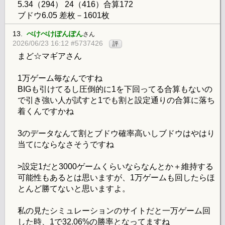
5.34（294） 24（416）合算172
ブドウ6.05 差枚－1601枚
13.
ぺけぺけぽんぽん
さん
2026/06/23 16:12 #5737426
評
まど☆マギアさん
1万ゲーム毎なんですね
BIGも引けてるし圧倒的に1を下回ってる合算もないの
で引き強い人が試すと1でも割と設定通りの合算に落ち
着くんですかね
3のデータなんて割とブドウ確率高いしブドウはやはり
当てにならなさそうですね
>設定1だと3000ゲームくらいならなんとか＋維持する
可能性もあるとは思いますが、1万ゲームも回したらほ
とんど勝てないと思いますよ。
私の見たシミュレーションのサイトだと一万ゲーム回
した時、1で32.06%の勝率となってますね