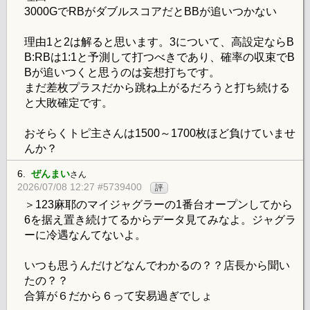
3000GでRBがダブルスコアだとBBが追いつかない
理由1と2は解ると思います。3について、高設定ならB
B:RBは1:1と予測して打つべきであり、確率の収束でB
Bが追いつくと思うのは妄想打ちです。
まだ差枚プラスだから跳ね上がるだろうと打ち続ける
と大敗確定です。
おそらくトピ主さんは1500～1700枚ほど負けていませ
んか？
6.
ぜんまい
さん
2026/07/08 12:27 #5739400
評
＞123麻耶のマイジャグラーの1番台オープンしてから
6を据え置き続けてるからデータ見てみなよ。ジャグラ
ーに冷遇なんてないよ。
いつも思うんだけどなんでわかるの？？店長から聞い
たの？？
合算が６だから６って安易過ぎでしょ