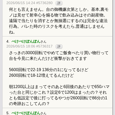
2026/06/15 14:24 #5736280
評
何とも言えません。台の御機嫌次第としか。基本,裏モ
ノは見せて射幸心を煽る物で飲み込みはその副産物。
遠隔で当たりを消すとか無抽選にするのは完全な違法
行為。バレた時のリスクを考えたら,普通はしません
ね。
4.
ぺけぺけぽんぽん
さん
2026/06/15 18:06 #5736317
評
さっきの3000回転でやめてご飯食べたり買い物行って
台を今見に来たんだけど衝撃がおきてます
5600回転で22-19 136分の1になってるけど
2600回転で18-12増えてるんだけど
朝1200以上はまってそのあと6回後のあたりで650ハマ
った台と同じかこれ？設定6で1200はまったの？それ
とも低設定で後に打ってるやつが2600回転で86分の1
の奇跡おこしてんの？
5.
ぺけぺけぽんぽん
さん