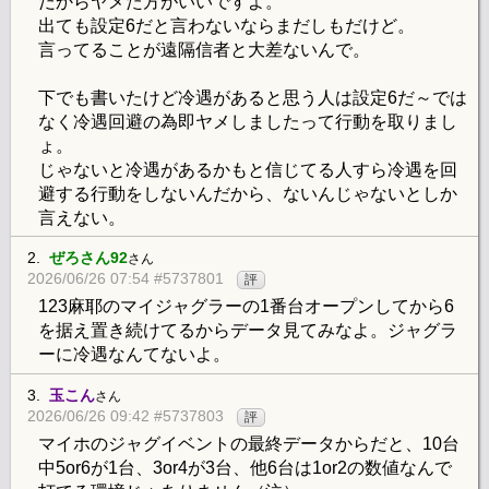
だからヤメた方がいいですよ。
出ても設定6だと言わないならまだしもだけど。
言ってることが遠隔信者と大差ないんで。
下でも書いたけど冷遇があると思う人は設定6だ～では
なく冷遇回避の為即ヤメしましたって行動を取りまし
ょ。
じゃないと冷遇があるかもと信じてる人すら冷遇を回
避する行動をしないんだから、ないんじゃないとしか
言えない。
2.
ぜろさん92
さん
2026/06/26 07:54 #5737801
評
123麻耶のマイジャグラーの1番台オープンしてから6
を据え置き続けてるからデータ見てみなよ。ジャグラ
ーに冷遇なんてないよ。
3.
玉こん
さん
2026/06/26 09:42 #5737803
評
マイホのジャグイベントの最終データからだと、10台
中5or6が1台、3or4が3台、他6台は1or2の数値なんで