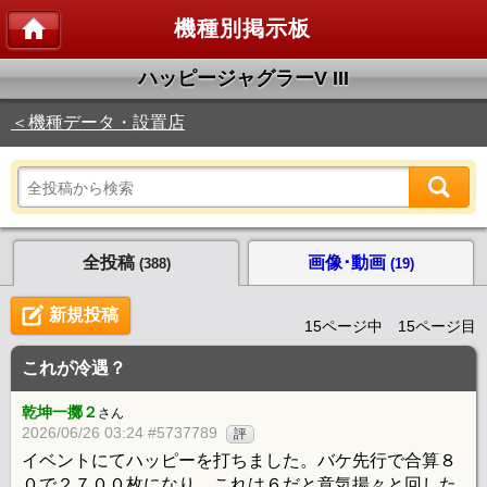
機種別掲示板
ハッピージャグラーV III
＜機種データ・設置店
全投稿
画像･動画
(388)
(19)
新規投稿
15ページ中 15ページ目
これが冷遇？
乾坤一擲２
さん
2026/06/26 03:24 #5737789
評
イベントにてハッピーを打ちました。バケ先行で合算８
０で２７００枚になり、これは６だと意気揚々と回した