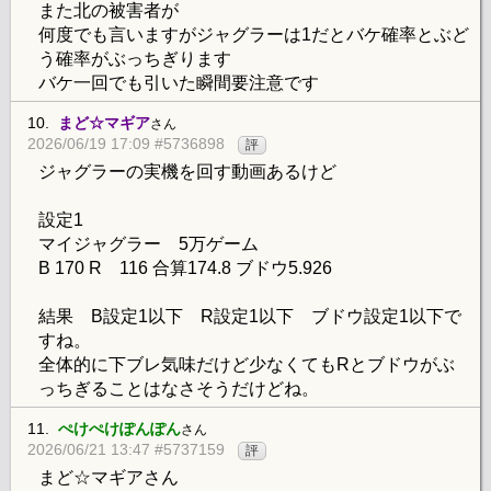
また北の被害者が
何度でも言いますがジャグラーは1だとバケ確率とぶど
う確率がぶっちぎります
バケ一回でも引いた瞬間要注意です
10.
まど☆マギア
さん
2026/06/19 17:09 #5736898
評
ジャグラーの実機を回す動画あるけど
設定1
マイジャグラー 5万ゲーム
B 170 R 116 合算174.8 ブドウ5.926
結果 B設定1以下 R設定1以下 ブドウ設定1以下で
すね。
全体的に下ブレ気味だけど少なくてもRとブドウがぶ
っちぎることはなさそうだけどね。
11.
ぺけぺけぽんぽん
さん
2026/06/21 13:47 #5737159
評
まど☆マギアさん