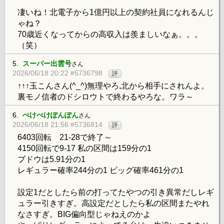
凄いね！北電子から1億円以上の契約社員になれるんじ
ゃね？
70歳近くなってからの高収入は羨ましいなぁ。。。
（笑）
5.
スーパー出雲号
さん
2026/06/18 20:22 #5736798
評
↑↑↑玉こんさん(^_^)無理やろ,北から相手にされんよ。
裏モノ信者のドシロウトで終わるやろな。ワラ～
6.
ぺけぺけぽんぽん
さん
2026/06/18 21:56 #5736814
評
6403回転 21-28で終了～
4150回転で9-17 私の区間は159分の1
ブドウは5.91分の1
レギュラー確率244分の1 ピッグ確率461分の1
設定1だとしたら前の打ってたやつの引き異常だしレギ
ュラー引きすぎ。高設定だとしたら私の区間またやれ
なさすぎ。BIG偏向型じゃねえのかよ