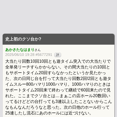
史上初のクソ台か?
あかさたなはまり
さん
2025/06/10 19:28 #5677291
評
大当たり回数10回10回とも遊タイム突入での大当たりで
全単発リーチすらかからない。その間大当たりの10回と
もサポートタイム20回すらなかったというか見たかっ
た、次の日同じ台を打って大当たり回数2回!2回とも遊タ
イムスルー800ハマリ1000ハマり。1000ハマりのときは
サポートタイム20回来て終わって継続で60回来たので見
れた。ここまでクソ台とは…まぁこの店ホール20数回い
ってるけどどの台打っても3連以上したことないからこん
なもんなんだろうなと思った。次の日他のホール行って
25連したし流石にあのホールには近づけない。