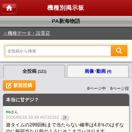
機種別掲示板
PA新海物語
＜機種データ・設置店
全投稿
画像･動画
(121)
(4)
新規投稿
8ページ中 8ページ目
本当に甘デジ？
ris
さん
2026/05/16 10:49 #5732152
評
遊タイムの299回転まで当たらない確率は4.8％のはずな
のに毎回当たり前のようにそこまでハマります