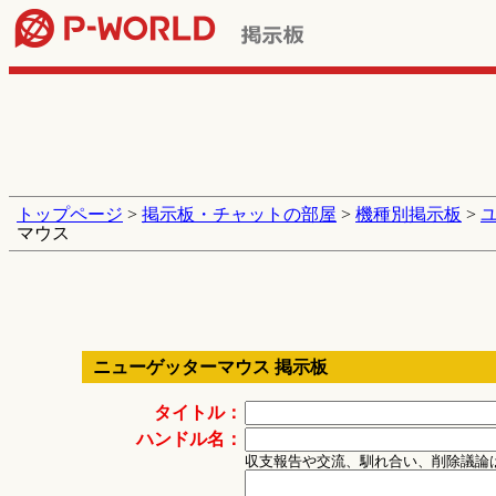
トップページ
>
掲示板・チャットの部屋
>
機種別掲示板
>
マウス
ニューゲッターマウス 掲示板
タイトル：
ハンドル名：
収支報告や交流、馴れ合い、削除議論