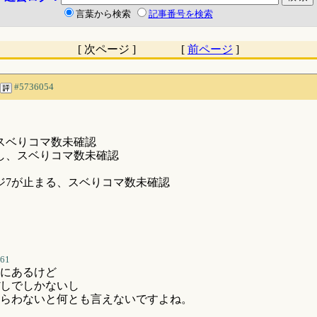
言葉から検索
記事番号を検索
[ 次ページ ] [
前ページ
]
#5736054
スベりコマ数未確認
し、スベりコマ数未確認
ジ7が止まる、スベりコマ数未確認
61
にあるけど
しでしかないし
らわないと何とも言えないですよね。