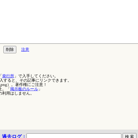
注意
「
発行所
」で入手してください。
を記入すると、その記事にリンクできます。
,png）。著作権にご注意！
止。「
掲示板のルール
」
の利用はしません。
過去ログ：