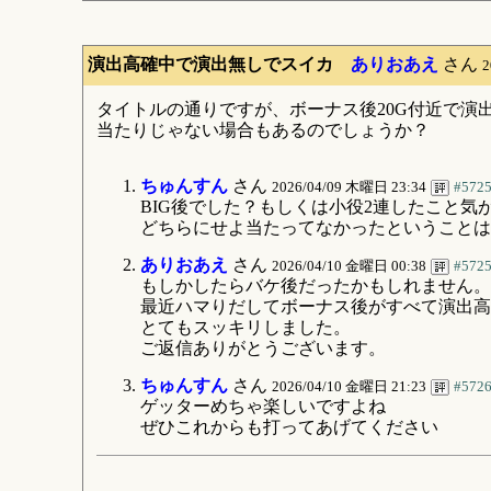
演出高確中で演出無しでスイカ
ありおあえ
さん
2
タイトルの通りですが、ボーナス後20G付近で
当たりじゃない場合もあるのでしょうか？
ちゅんすん
さん
2026/04/09 木曜日 23:34
#572
BIG後でした？もしくは小役2連したこと気
どちらにせよ当たってなかったということは
ありおあえ
さん
2026/04/10 金曜日 00:38
#572
もしかしたらバケ後だったかもしれません。
最近ハマりだしてボーナス後がすべて演出高
とてもスッキリしました。
ご返信ありがとうございます。
ちゅんすん
さん
2026/04/10 金曜日 21:23
#572
ゲッターめちゃ楽しいですよね
ぜひこれからも打ってあげてください