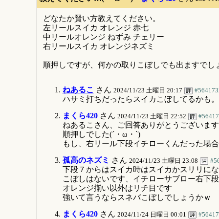
どなたか賢い方教えてください。
左リールスイカ オレンジ 赤七
中リールオレンジ ねずみ チェリー
右リールスイカ オレンジネズミ
順押しですが、何かの取りこぼしでも出ますでし
ねあるこ
さん
2024/11/23 土曜日 20:17
#564173
ハサミ打ちだったらスイカこぼしてるかも。
まくら420
さん
2024/11/23 土曜日 22:52
#56417
ねあるこさん、ご回答ありがとうございます
順押しでした(´・ω・`)
もし、右リール下段イチローくんだった場合
孤高のネズミ
さん
2024/11/23 土曜日 23:08
#5
下段７からはスイカ時はスイカかスリリにな
こぼしはないです、イチローサブロー右下段
オレンジ揃い以外はリチ目です
強いて言うならスネバこぼしでしょうかｗ
まくら420
さん
2024/11/24 日曜日 00:01
#56417