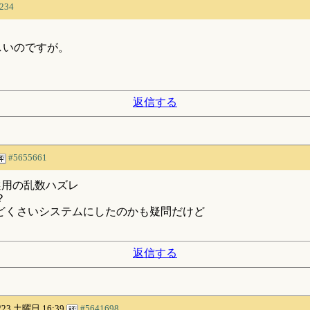
234
しいのですが。
返信する
#5655661
選用の乱数ハズレ
？
どくさいシステムにしたのかも疑問だけど
返信する
1/23 土曜日 16:39
#5641698