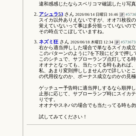
違和感感じたならスベリコマ確認したり写真
アシュラ53
さん
2026/06/14 日曜日 16:46
#573
スイカ以外ありえないですが、オオ71枚役の
覚えていないって事は多分狙っていないので
その時点でこぼしていますね。
ネズミ狂
さん
2026/06/18 木曜日 12:34
#573673
右から適当押しした場合で単なるスイカ成立
このパターンのように7を下段にビタで押し
このシチュで、サブローランプ点灯してる時
オオナとなっても、当たってる時もあれば、
私、あまり変則押ししませんので詳しいとこ
の代用役なのか、ボーナス成立なのかの見極
ゲッチュー予告時に適当押しするなら順押し
止形に応じて、サブローランプ時にスイカテ
りです。
オオナやスネバの場合でも当たってる時も勿
試してみてください！