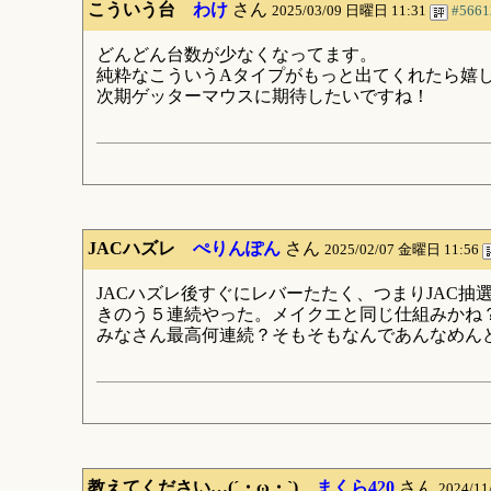
こういう台
わけ
さん
2025/03/09 日曜日 11:31
#5661
どんどん台数が少なくなってます。
純粋なこういうAタイプがもっと出てくれたら嬉
次期ゲッターマウスに期待したいですね！
JACハズレ
ぺりんぽん
さん
2025/02/07 金曜日 11:56
JACハズレ後すぐにレバーたたく、つまりJAC抽
きのう５連続やった。メイクエと同じ仕組みかね
みなさん最高何連続？そもそもなんであんなめん
教えてください…(´・ω・`)
まくら420
さん
2024/1