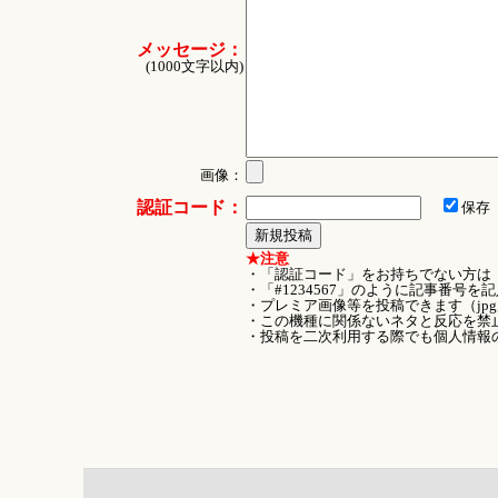
メッセージ：
(1000文字以内)
画像：
認証コード：
保存
★注意
・「認証コード」をお持ちでない方は
・「#1234567」のように記事番号
・プレミア画像等を投稿できます（jpg
・この機種に関係ないネタと反応を禁
・投稿を二次利用する際でも個人情報