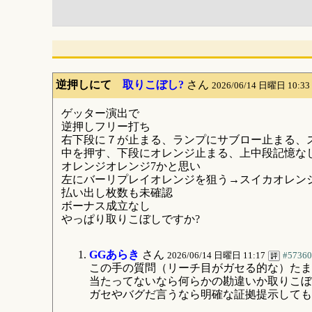
逆押しにて
取りこぼし?
さん
2026/06/14 日曜日 10:33
ゲッター演出で
逆押しフリー打ち
右下段に７が止まる、ランプにサブロー止まる、
中を押す、下段にオレンジ止まる、上中段記憶な
オレンジオレンジ7かと思い
左にバーリプレイオレンジを狙う→スイカオレン
払い出し枚数も未確認
ボーナス成立なし
やっぱり取りこぼしですか?
GGあらき
さん
2026/06/14 日曜日 11:17
#57360
この手の質問（リーチ目がガセる的な）たま
当たってないなら何らかの勘違いか取りこぼ
ガセやバグだ言うなら明確な証拠提示しても