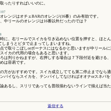
取ったりすればいいのに。
6107
オレンジはオチェBARのオレンジ(16番）のみ有効です。
、中リールのオレンジは16番以外だったのでは？
8
時に、右リールでスイカを引き込めない位置を押すと、ほとん
てしまうとビタで止まってしまいますね。
点で取りこぼしorボーナスにはなるかと思いますが中リール
スイカの代用の場合もあると思います。
ろは判りかねますが、右押しする場合は７下段付近を避ける、
めは容易です。
の方がおすすめです。スイカ成立してても第二停止までなら適
ンパイならスイカを、テンパイしてなければオオナorスネバ
論あるし、スリリであっても普段揃わないラインで揃えば当た
返信する