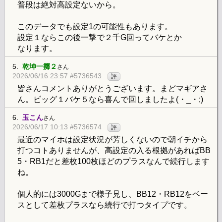
普段は絶対高設定ないから。
このデータでも設定1の可能性もあります。
設定１ならこの後一撃で２千G回ってバケとか
なります。
5.
乾坤一擲２
さん
2026/06/16 23:57 #5736543
評
皆さんコメントありがとうございます。まどマギアさ
ん。ビッグ１バケ５なら喜んで回しましたよ(・_・;)
6.
玉こん
さん
2026/06/17 10:13 #5736574
評
最近のマイホは設定状況が芳しくないので朝イチから
打つコトありませんが、高設定の入る根拠があればBB
5・RB1だと差枚100枚ほどのプラスなんで続行します
ね。
個人的には3000Gまで様子見し、BB12・RB12をベー
スとして差枚プラスなら続行で打つタイプです。