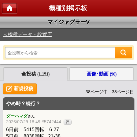
機種別掲示板
マイジャグラーV
＜機種データ・設置店
全投稿
画像･動画
(1,151)
(90)
新規投稿
38ページ中 38ページ目
やめ時？続行？
ダーハマダ
さん
2026/07/29 18:49 #5742444
評
6日前 5415回転 6-27
5日前 8838回転 21-38