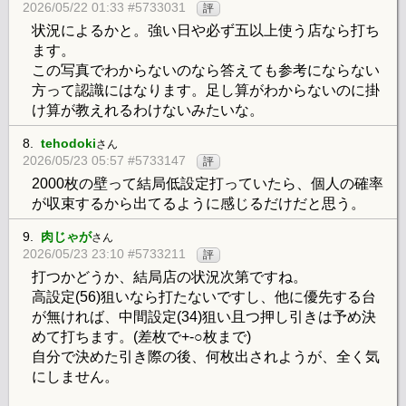
2026/05/22 01:33 #5733031
評
状況によるかと。強い日や必ず五以上使う店なら打ち
ます。
この写真でわからないのなら答えても参考にならない
方って認識にはなります。足し算がわからないのに掛
け算が教えれるわけないみたいな。
8.
tehodoki
さん
2026/05/23 05:57 #5733147
評
2000枚の壁って結局低設定打っていたら、個人の確率
が収束するから出てるように感じるだけだと思う。
9.
肉じゃが
さん
2026/05/23 23:10 #5733211
評
打つかどうか、結局店の状況次第ですね。
高設定(56)狙いなら打たないですし、他に優先する台
が無ければ、中間設定(34)狙い且つ押し引きは予め決
めて打ちます。(差枚で+-○枚まで)
自分で決めた引き際の後、何枚出されようが、全く気
にしません。