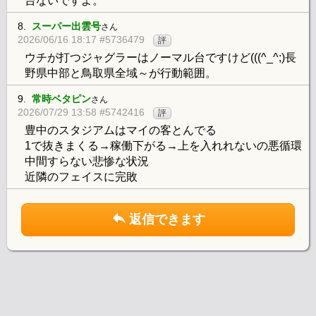
台ないですよ。
8.
スーパー出雲号
さん
2026/06/16 18:17 #5736479
評
ウチが打つジャグラーはノーマル台ですけど(((^_^;)長
野県中部と鳥取県全域～が行動範囲。
9.
常時ベタピン
さん
2026/07/29 13:58 #5742416
評
豊中のスタジアムはマイの客とんでる
1で抜きまくる→稼働下がる→上を入れれないの悪循環
中間すらない悲惨な状況
近隣のフェイスに完敗
返信できます