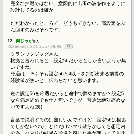
完全な抽選ではない、意図的に出玉の波を作るように
設計してるのは確か。
ただわかったところで、どうもできない。高設定をぶ
ん回すのみだそうです。
12.
肉じゃが
さん
2026/05/31 22:55 #5734093
評
クラシックジャグさん
根拠と言われると、設定56だからとしか言いようが無
いですね。
冷遇は、そもそも設定56と4以下を判断出来る前提の
経験値が無いと、伝わらないと思います。
逆に設定56を冷遇だからと途中で辞めますか？設定5
なら満足辞めでも仕方無いですが、普通は絶対辞めな
いですよね(笑)
言葉で説明するのは難しいんですけど、設定56は根拠
でしかないので、どれだけハマり散らかしても想定内
の為、ハマりの結果を冷遇と感じた事が無いって意味