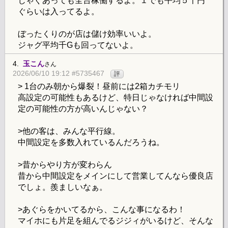
じゃぐあっても全台稼働するよ。１でも平均５千円
ぐらいは入ってるよ。
ぼったくりのが店は儲け効率いいよ。
ジャグ平均千Gも回ってないよ。
4.
玉こん
さん
2026/06/10 19:12 #5735467
評
> 1台のみ朝から爆裂！昼前には2箱カチモリ
高設定の可能性もあるけど、特日じゃなければ中間設
定の可能性の方が高いんじゃない？
>他の客は、みんな平行線。
中間設定を多数入れているんだろうね。
>昔からやり方が変わらん
昔から中間設定をメインにして営業してんなら優良店
でしょ。羨ましいなぁ。
>あぐらをかいてるから、こんな事になるわ！
マイホにも片足を組んでるジジィがいるけど、そんな