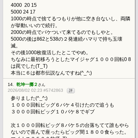
4000 20 15
5000 24 17
1000の時点で捨てるつもりが他に空き台ないし、両隣
が挙動いいので続行。
2000の時点でバケついて来てるのでもしやと。
5000の後は862と538の２発連続ハマりで持ち玉壊
滅。
その後1000枚復活したとこでやめ。
ちなみに最初移ろうとしたマイジャグ１０００回転0 8
は罠でした(T_T)
本当に６は都市伝説なんですね(^_^;)
14.
乾坤一擲２
さん
2026/08/02 02:23 #5742863
評
参りました(^_^;)
１０００回転ビッグ６バケ４引けたので追うも
３０００回転ビッグ１０バケ８でギブ
次１０００回転ビッグ８バケ５の台落ちてて誰もやら
ないので喜んで座ったらビッグ間１８００食らった。