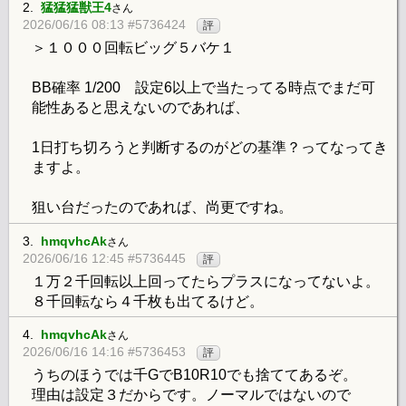
2.
猛猛猛獣王4
さん
2026/06/16 08:13 #5736424
評
＞１０００回転ビッグ５バケ１
BB確率 1/200 設定6以上で当たってる時点でまだ可
能性あると思えないのであれば、
1日打ち切ろうと判断するのがどの基準？ってなってき
ますよ。
狙い台だったのであれば、尚更ですね。
3.
hmqvhcAk
さん
2026/06/16 12:45 #5736445
評
１万２千回転以上回ってたらプラスになってないよ。
８千回転なら４千枚も出てるけど。
4.
hmqvhcAk
さん
2026/06/16 14:16 #5736453
評
うちのほうでは千GでB10R10でも捨ててあるぞ。
理由は設定３だからです。ノーマルではないので