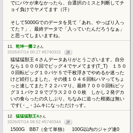
でにバケが来なかったら、台選択のミスと判断してチ
ョイ負けでヤメてます（汗）
そして5000Gでのデータを見て「あれ、やっぱり入っ
てた？」、最終データで「入っていたんだろうなぁ」
と思ってしまいますね。
11.
乾坤一擲２
さん
2026/07/14 00:27 #5740315
評
猛猛猛獣王４さんデータありがとうございます。自分
なら１０００回でビッグ４でヤメてます(T_T) １５０
０回転ビッグ１０バケ５で千枚浮きでやめるか迷った
けど続行しました。その後１０４６回転ハマってちょ
っと連してまた７２２ハマり。最終７０００回転ビッ
グ３１バケ２９でプラス２０００枚 しかし２発デカ
いの食らったの久しぶり。ちなみに追った根拠は無い
です(・_・;)ムキになっただけっす。
12.
猛猛猛獣王4
さん
2026/07/14 08:52 #5740344
評
1500G BB7（全て単独） 100G以内のジャグ連0