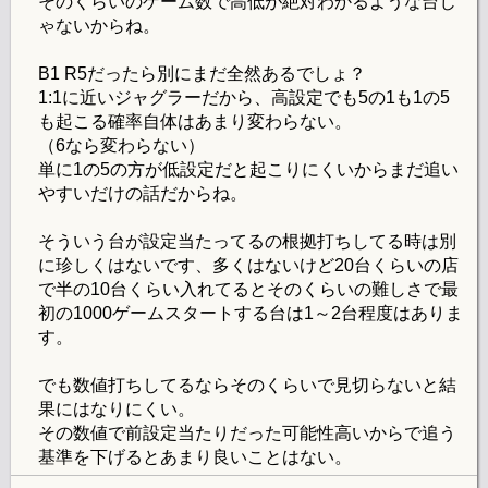
そのくらいのゲーム数で高低が絶対わかるような台じ
ゃないからね。
B1 R5だったら別にまだ全然あるでしょ？
1:1に近いジャグラーだから、高設定でも5の1も1の5
も起こる確率自体はあまり変わらない。
（6なら変わらない）
単に1の5の方が低設定だと起こりにくいからまだ追い
やすいだけの話だからね。
そういう台が設定当たってるの根拠打ちしてる時は別
に珍しくはないです、多くはないけど20台くらいの店
で半の10台くらい入れてるとそのくらいの難しさで最
初の1000ゲームスタートする台は1～2台程度はありま
す。
でも数値打ちしてるならそのくらいで見切らないと結
果にはなりにくい。
その数値で前設定当たりだった可能性高いからで追う
基準を下げるとあまり良いことはない。