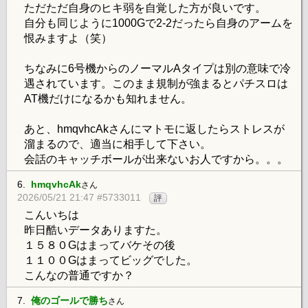
ただただ自身のヒキ弱を自覚した方が良いです。
自分も同じように1000Gで2-2だったら自身のアームを
恨みますよ（笑）
ちなみに6号機からのノーマルAタイプは別の意味で冷
遇されています。このまま規制が強まるとパチスロは
AT機だけになるかも知れません。
あと、hmqvhcAkさんにマトモに返したらストレスが
溜まるので、適当に相手して下さい。
会話のキャッチボールが出来ないお人ですから。。。
6.
hmqvhcAk
さん
2026/05/21 21:47 #5733011
評
こんいちは
昨日酷いデータありますた。
１５８０Gはまってバケその後
１１００Gはまってビッグでした。
こんなの普通ですか？
7.
俺のゴールで勝ち
さん