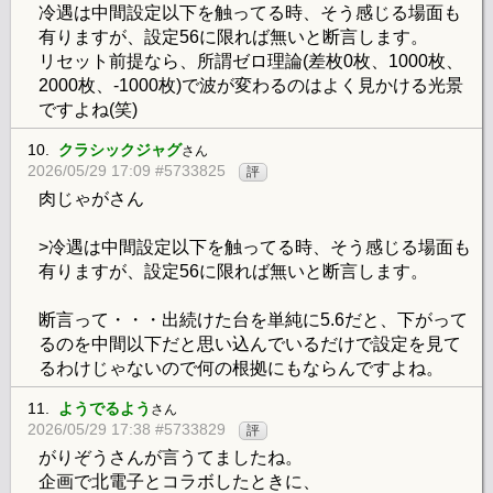
冷遇は中間設定以下を触ってる時、そう感じる場面も
有りますが、設定56に限れば無いと断言します。
リセット前提なら、所謂ゼロ理論(差枚0枚、1000枚、
2000枚、-1000枚)で波が変わるのはよく見かける光景
ですよね(笑)
10.
クラシックジャグ
さん
2026/05/29 17:09 #5733825
評
肉じゃがさん
>冷遇は中間設定以下を触ってる時、そう感じる場面も
有りますが、設定56に限れば無いと断言します。
断言って・・・出続けた台を単純に5.6だと、下がって
るのを中間以下だと思い込んでいるだけで設定を見て
るわけじゃないので何の根拠にもならんですよね。
11.
ようでるよう
さん
2026/05/29 17:38 #5733829
評
がりぞうさんが言うてましたね。
企画で北電子とコラボしたときに、