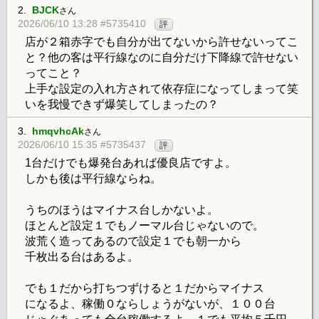
2.
BJCK
さん
2026/06/10 13:28 #5735410
評
店が２箱赤字でも自分が出てないから許せないってこ
と？他の客は平行線なのに自分だけ下降線で許せない
ってこと？
上手な設定の入れ方されて依存症になってしまって笑
いを我慢できず爆笑してしまったの？
3.
hmqvhcAk
さん
2026/06/10 15:35 #5735437
評
1台だけでも爆発台あれば優良店ですよ。
しかも後は平行線ならね。
うちのほうはマイナス台しかないよ。
ほとんど設定１でもノーマル台じゃないので。
波荒く造ってあるので設定１でも朝一から
千枚出る台はあるよ。
でも１だから打ちつずけると１だからマイナス
になるよ、稼働０ならしょうがないが、１００台