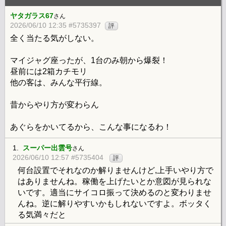
ヤタガラス67
さん
2026/06/10 12:35 #5735397
評
全く当たる気がしない。
マイジャグ座ったが、1台のみ朝から爆裂！
昼前には2箱カチモリ
他の客は、みんな平行線。
昔からやり方が変わらん
あぐらをかいてるから、こんな事になるわ！
1.
スーパー出雲号
さん
2026/06/10 12:57 #5735404
評
何台設置でそれなのか解りませんけど,上手いやり方で
はありませんね。稼働を上げたいとか意図が見られな
いです。適当にサイコロ振って決めるのと変わりませ
んね。逆に解りやすいかもしれないですよ。ボッタく
る気満々だと