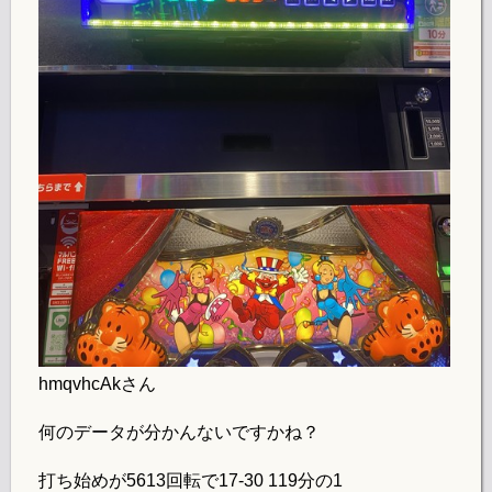
hmqvhcAkさん
何のデータが分かんないですかね？
打ち始めが5613回転で17-30 119分の1