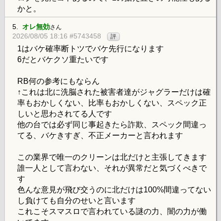
かと。
5.
オレ無効
さん
2026/08/05 18:16 #5743458
評
1はバケ確率断トツでバケ先行になります
6だとバケクソ重たいです
RB何の参考にもならん
↑これは北に洗脳された被害者達がジャグラーだけは確
率もおかしくない、比率もおかしくない、スペック正
しいと思わされてる人です
他の台では必ず同じ事起きたら詐欺、スペック間違っ
てる、バケきすぎ、不正メーカーと言われます
この業界で唯一のクリーンは北だけと主張してきます
誰一人として言わない、それが異常だと気づくべきで
す
色んな意見が飛び交うのに北だけは100%間違ってない
し負けても自分のせいと言います
これこそスマスロで言われている謎の力、闇の力が働