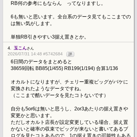
RB何の参考にもならん ってなりますし。
6も無いと思います。全台系のデータ見てもここまでの
は無い気がします。
単独RB引きやすい3据え置きとか。
4.
玉こん
さん
2026/07/31 14:48 #5742684
評
6日間のデータをまとめると
38659回転 BB85(1/455) RB199(1/194) 合算1/136
オカルトになりますが、チェリー重複ビッグがバケに
変換されたようなデータですね。
（ここまで酷いデータを見たコトないです）
自分も5or6は無いと思うし、2or3あたりの据え置きや
変更かと思います。
ただしオカルト店長が設定変更している場合、据え置
かないと確率の収束でビッグが来ないと書いてあるブ
ログを見たコトあるので、1の据え置きの可能性もある