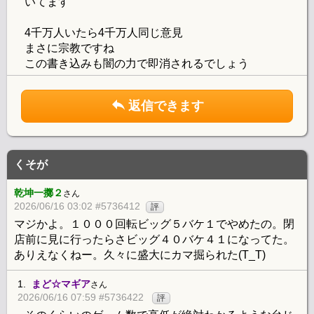
いてます
4千万人いたら4千万人同じ意見
まさに宗教ですね
この書き込みも闇の力で即消されるでしょう
返信できます
くそが
乾坤一擲２
さん
2026/06/16 03:02 #5736412
評
マジかよ。１０００回転ビッグ５バケ１でやめたの。閉
店前に見に行ったらさビッグ４０バケ４１になってた。
ありえなくねー。久々に盛大にカマ掘られた(T_T)
1.
まど☆マギア
さん
2026/06/16 07:59 #5736422
評