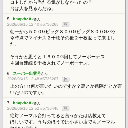
コトしたから当たる気がしなかったの？
台は人を見るんだね。
5.
hmqvhcAk
さん
2026/06/15 12:40 #5736265
評
朝一から５００Gビッグ８００Gビッグ８００Gバケ
今時点でマイナス２千枚その後２千枚返って来まし
た。
そうかと思うと１６００G回してノーボーナス
４回台連続８千枚入れてノーボーナス。
6.
スーパー出雲号
さん
2026/06/15 12:48 #5736267
評
上の方↑↑↑何が言いたいのですか？裏とか遠隔だとか言
いたいのですか。
7.
hmqvhcAk
さん
2026/06/16 12:52 #5736446
評
絶対ノーマル台打ってると言うかたは店教えて
ほしいです。うちのほうでは小さい店でもノーマル