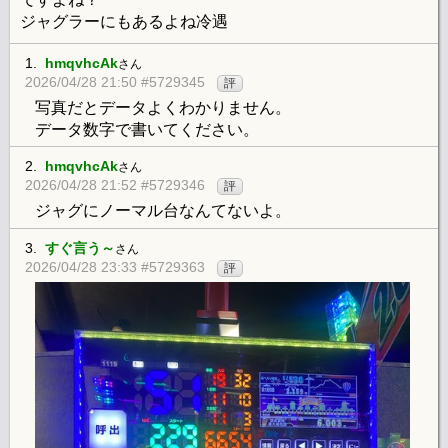
ジャグラーにもあるよね冷遇
1.
hmqvhcAk
さん
2026/04/28 21:50 #5729345
評
写真だとデータよくわかりません。
データ数字で書いてください。
2.
hmqvhcAk
さん
2026/04/28 21:52 #5729346
評
ジャグにノーマル台なんてないよ。
3.
すぐ言う～
さん
2026/04/28 23:33 #5729363
評