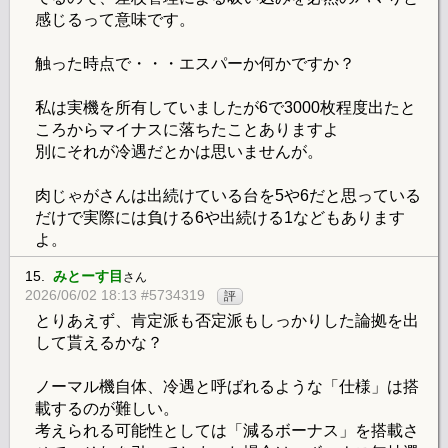
感じるって意味です。
触った時点で・・・エスパーか何かですか？
私は実機を所有していましたが6で3000枚程度出たと
ころからマイナスに落ちたことありますよ
別にそれが冷遇だとかは思いませんが。
肉じゃがさんは出続けている台を5や6だと思っている
だけで実際には負ける6や出続ける1などもあります
よ。
15.
みとーす目
さん
2026/06/02 18:13 #5734319
評
とりあえず、肯定派も否定派もしっかりした論拠を出
して貰えるかな？
ノーマル機自体、冷遇と呼ばれるような「仕様」は搭
載するのが難しい。
考えられる可能性としては「減るボーナス」を搭載さ