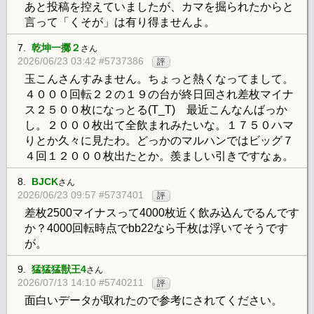
あと投稿を控えていましたが、カマを掘られたからと
言って「くそが」は有り得ませんよ。
7.
乾坤一擲２
さん
2026/06/23 03:42 #5737386
評
玉こんさんすみません。ちょっと熱くなってまして。
４０００回転２２の１９の台が終日回され差枚マイナ
ス２５００枚になっとる(T_T) 最近こんなんばっか
し。２０００枚出て全飲まれみたいな。１７５０ハマ
りとか久々に見たわ。どっかのマルハンではビッグ７
４回１２０００枚出たとか。羨ましい引きですなぁ。
8.
BJCK
さん
2026/06/23 09:57 #5737401
評
差枚2500マイナスって4000枚近く飲み込んでるんです
か？4000回転時点でbb22なら千枚は浮いてそうです
が。
9.
猛猛猛獣王4
さん
2026/07/13 14:10 #5740211
評
面白いデータが取れたので参考にされてください。