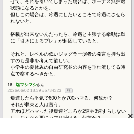
せて、それを引いてしまった場合は、ボーナス無抽選
状態になるとかを。
但しこの場合は、冷遇にしたいところで冷遇にさせら
れないと。
搭載が出来ないんだったら、冷遇と主張する挙動は単
に「引きによるブレ」が起因していると。
それと、レベルの低いジャグラー演者の発言を持ち出
すのも是非を考えて欲しい。
小学生の夏休みの自由研究並の内容を垂れ流してる時
点で察するべきかと。
16.
塩マシマシ
さん
2026/06/02 18:39 #5734323
評
爆連したら平気で600とか700ハマる、何故か？
それが収束と人は言う。
アホほどハマった後爆連どころか2連や3連すらしない
し、なんなら更にハマり続ける、何故か？
1だから、収束なんて個人では起こり得ない。と矛盾し
た事を言う。