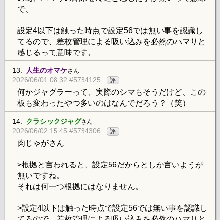
で、
設定4以下は触った時点で設定56では無い事を認識し
てるので、差枚管理による吸い込みを必然のハマりと
感じるって意味です。
13.
人生のオマケ
さん
2026/06/01 08:32 #5734125
評
何かジャグラーって、実際のシマもそうだけど、この
板も変わったやつ多いのはなんでだろう？（笑）
14.
クラシックジャグ
さん
2026/06/02 15:45 #5734306
評
肉じゃがさん
>根拠と言われると、設定56だからとしか言いようが
無いですね。
それは何一つ根拠にはなりません。
>設定4以下は触った時点で設定56では無い事を認識し
てるので、差枚管理による吸い込みを必然のハマりと