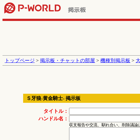
トップページ
>
掲示板・チャットの部屋
>
機種別掲示板
>
Ｓ牙狼‐黄金騎士‐ 掲示板
タイトル：
ハンドル名：
収支報告や交流、馴れ合い、削除議論