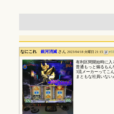
なにこれ
銀河消滅
さん
2023/04/18 火曜日 21:15
#5
有利区間開始時に入
普通もっと煽るもん
3流メーカーってこ
まともな社員いない