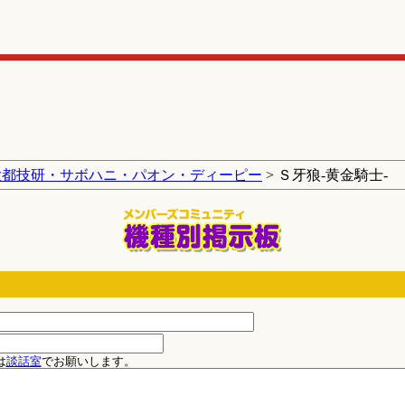
大都技研・サボハニ・パオン・ディーピー
> Ｓ牙狼‐黄金騎士‐
は
談話室
でお願いします。