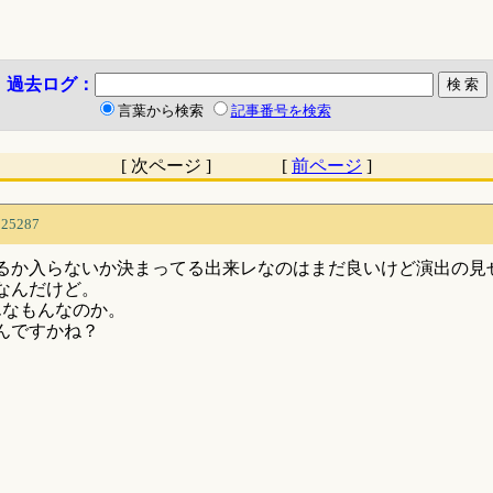
過去ログ：
言葉から検索
記事番号を検索
[ 次ページ ] [
前ページ
]
525287
るか入らないか決まってる出来レなのはまだ良いけど演出の見
なんだけど。
んなもんなのか。
んですかね？