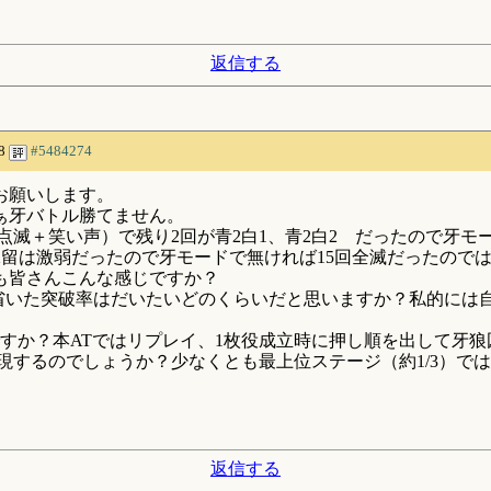
返信する
38
#5484274
お願いします。
ぁ牙バトル勝てません。
紫点滅＋笑い声）で残り2回が青2白1、青2白2 だったので牙
回も保留は激弱だったので牙モードで無ければ15回全滅だったの
も皆さんこんな感じですか？
省いた突破率はだいたいどのくらいだと思いますか？私的には自
ですか？本ATではリプレイ、1枚役成立時に押し順を出して牙
現するのでしょうか？少なくとも最上位ステージ（約1/3）で
返信する