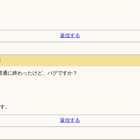
返信する
1
普通に終わったけど、バグですか？
す。
返信する