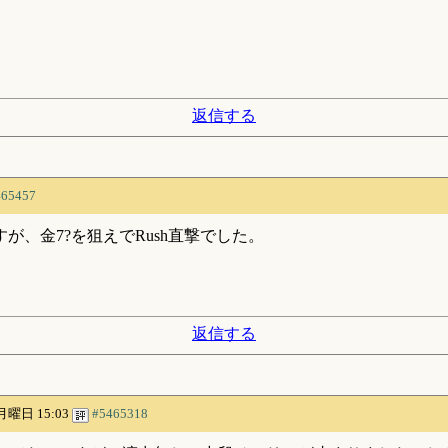
返信する
465457
、金7?を狙えでRush直撃でした。
返信する
 月曜日 15:03
#5465318