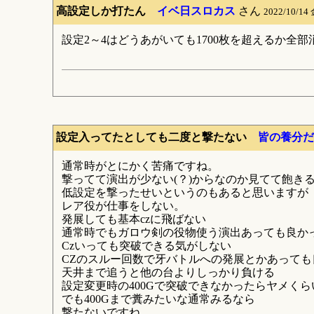
高設定しか打たん
イベ日スロカス
さん
2022/10/14
設定2～4はどうあがいても1700枚を超えるか
設定入ってたとしても二度と撃たない
皆の養分だ
通常時がとにかく苦痛ですね。
撃ってて演出が少ない(？)からなのか見てて飽き
低設定を撃ったせいというのもあると思いますが
レア役が仕事をしない。
発展しても基本czに飛ばない
通常時でもガロウ剣の役物使う演出あっても良かっ
Czいっても突破できる気がしない
CZのスルー回数で牙バトルへの発展とかあっても
天井まで追うと他の台よりしっかり負ける
設定変更時の400Gで突破できなかったらヤメく
でも400Gまで糞みたいな通常みるなら
撃たないですね。