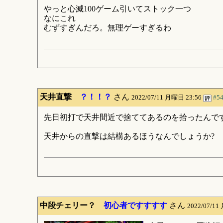
やっと心滅100ゲーム引いてストック一つ
なにこれ
むずすぎんだろ。無理ゲーすぎるわ
天井直撃
？！！？
さん
2022/07/11 月曜日 23:56
#5
先日初打で天井間近で捨ててあるのを拾ったんですが
天井からの直撃は結構あるほうなんでしょうか?
中段チェリー？
初心者ですすすす
さん
2022/07/11