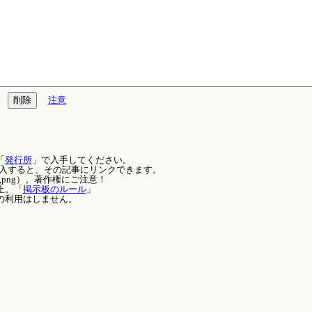
注意
「
発行所
」で入手してください。
を記入すると、その記事にリンクできます。
,png）。著作権にご注意！
止。「
掲示板のルール
」
の利用はしません。