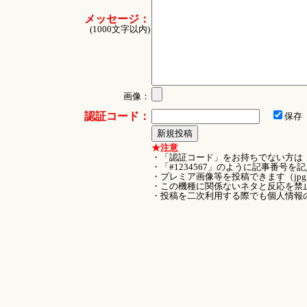
メッセージ：
(1000文字以内)
画像：
認証コード：
保存
★注意
・「認証コード」をお持ちでない方は
・「#1234567」のように記事番号
・プレミア画像等を投稿できます（jpg
・この機種に関係ないネタと反応を禁
・投稿を二次利用する際でも個人情報