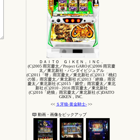
ＤＡＩＴＯ ＧＩＫＥＮ，ＩＮＣ．
(C)2005 雨宮慶太／Project GARO (C)2006 雨宮慶
太／東北新社・バンダイビジュアル
(C)2011「呀」雨宮慶太／東北新社 (C)2013「桃幻
の笛」雨宮慶太／東北新社 (C)2013「絶狼」雨宮
慶太／東北新社 (C)2015「媚空」雨宮慶太／東北
新社 (C)2010 - 2016 雨宮慶太／東北新社
(C)2016「絶狼」雨宮慶太／東北新社 (C)DAITO
GIKEN，INC.
<<
Ｓ牙狼‐黄金騎士‐
>>
動画・画像をピックアップ