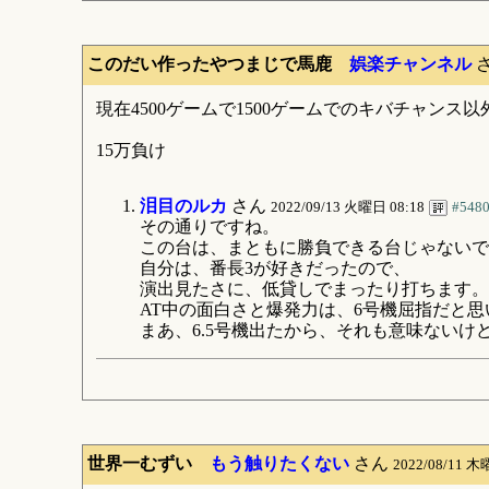
このだい作ったやつまじで馬鹿
娯楽チャンネル
現在4500ゲームで1500ゲームでのキバチャンス以
15万負け
泪目のルカ
さん
2022/09/13 火曜日 08:18
#548
その通りですね。
この台は、まともに勝負できる台じゃないで
自分は、番長3が好きだったので、
演出見たさに、低貸しでまったり打ちます。
AT中の面白さと爆発力は、6号機屈指だと思
まあ、6.5号機出たから、それも意味ないけ
世界一むずい
もう触りたくない
さん
2022/08/11 木