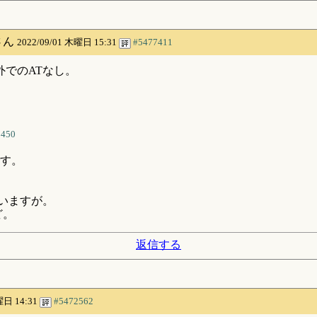
さん
2022/09/01 木曜日 15:31
#5477411
外でのATなし。
0450
す。
いますが。
ど。
返信する
曜日 14:31
#5472562