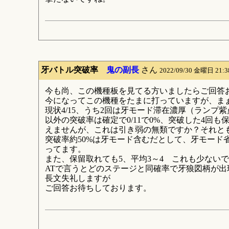
牙バトル突破率
鬼の副長
さん
2022/09/30 金曜日 21:
今も尚、この機種板を見てる方いましたらご回答
今になってこの機種をたまに打っていますが、ま
現状4/15、うち2回は牙モード滞在濃厚（ランプ
以外の突破率は確定で0/11で0%、突破した4
えませんが、これは引き弱の無類ですか？それと
突破率約50%は牙モード含むだとして、牙モード
ってます。
また、保留取れても5、平均3～4 これも少ない
ATで言うとどのステージと同確率で牙狼図柄が出
長文失礼しますが
ご回答お待ちしております。