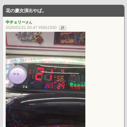
花の慶次演出やば。
中チェリー
さん
2025/01/21 00:47 #5651930
評