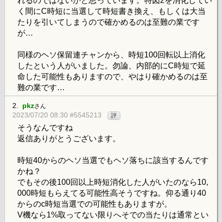
れるのではないかと思っています。特図2を消化してい
く間にC時短に当選して時短書き換え、もしくは大当
たりを引いてしまうので確かめるのは至難の業です
が…
同様のヘソ保留連チャンから、時短100回転以上消化
したという人がいました。勿論、内部的にC時短で延
命した可能性もありますので、やはり確かめるのは至
難の業です…
2.
pkz
さん
2023/07/20 08:30 #5545213
評
そうなんですね
返信ありがとうございます。
時短40からのヘソ当選でもヘソ落ちに該当するんです
かね？
でもその後100回以上時短消化した人がいたのなら10,
000時短もらえてる可能性高そうですね。仰る通り40
からのc時短当選での可能性もありますが。
V機なら1%取ってない限りへそでの当たりは通常とい