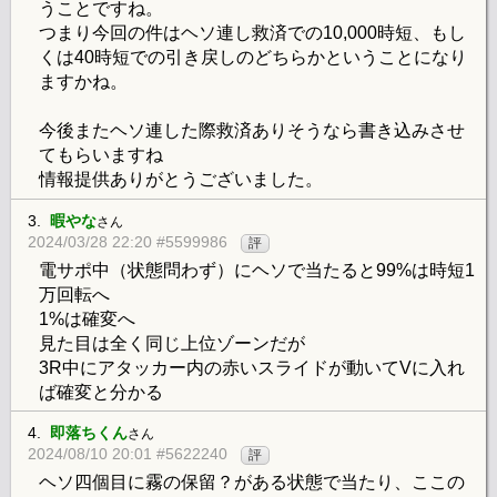
うことですね。
つまり今回の件はヘソ連し救済での10,000時短、もし
くは40時短での引き戻しのどちらかということになり
ますかね。
今後またヘソ連した際救済ありそうなら書き込みさせ
てもらいますね
情報提供ありがとうございました。
3.
暇やな
さん
2024/03/28 22:20 #5599986
評
電サポ中（状態問わず）にヘソで当たると99%は時短1
万回転へ
1%は確変へ
見た目は全く同じ上位ゾーンだが
3R中にアタッカー内の赤いスライドが動いてVに入れ
ば確変と分かる
4.
即落ちくん
さん
2024/08/10 20:01 #5622240
評
ヘソ四個目に霧の保留？がある状態で当たり、ここの