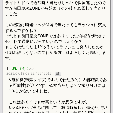
ライトミドルで通常時大当たりしヘソで保留連したので
すが前田慶次ZONEから始まりその後も35回転で当たり
ました。
この機種は時短中ヘソ保留で当たってもラッシュに突入
するんですかね？
それとも前田慶次ZONEではありましたが内部は時短で
40回転で通常に戻っていたのでしょうか？
もしくはたまたま1%を引いてラッシュに突入したのか
仕組み詳しくないのでわかる方回答よろしくお願いしま
す。
1.
彼に従え！
さん
2023/07/19 07:22 #5545013
評
V確変機(転落タイプ)ですので仕組み的に内部確変であ
る可能性は低いです。確変当たりはヘソ振り分けには
1％しかないですしね。
これはあくまでも考察というか想像ですが、
いわゆるヘソ落ちに際して、救済時短1万回転が付与さ