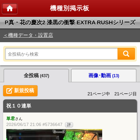
機種別掲示板
P真・花の慶次2 漆黒の衝撃 EXTRA RUSHシリーズ
＜機種データ・設置店
全投稿
画像･動画
(437)
(13)
新規投稿
21ページ中 21ページ目
祝１０連単
単君
さん
2026/06/17 21:06 #5736647
評