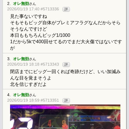
2.
オレ無効
さん
2026/01/19 17:40 #5713336
評
見た事ないですね
そもそもビッグ自体がプレミアフラグなんだからそら
そうなんですけど
本日ももちろんビッグ1/1000
1だから5kで400回せてるのでまだ大火傷ではないです
が
3.
オレ無効
さん
2026/01/19 18:18 #5713343
評
閉店までにビッグ一回くれば奇跡だけど、いい加減み
んな目を覚まそうよ
北を信じすぎだよ
4.
オレ無効
さん
2026/01/19 18:59 #5713351
評