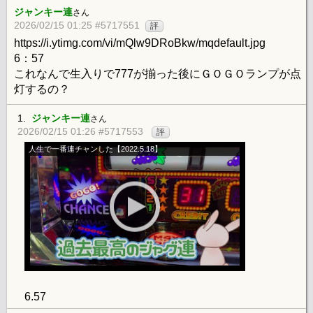
ジャンキー連
さん
2026/02/15 01:25 #5717551
評
https://i.ytimg.com/vi/mQlw9DRoBkw/mqdefault.jpg
6：57
これなんで生入りで777が揃った後にＧＯＧＯランプが点
灯するの？
1.
ジャンキー連
さん
2026/02/15 01:26 #5717553
評
人生で一番連チャンした【2022.5.18】
6.57