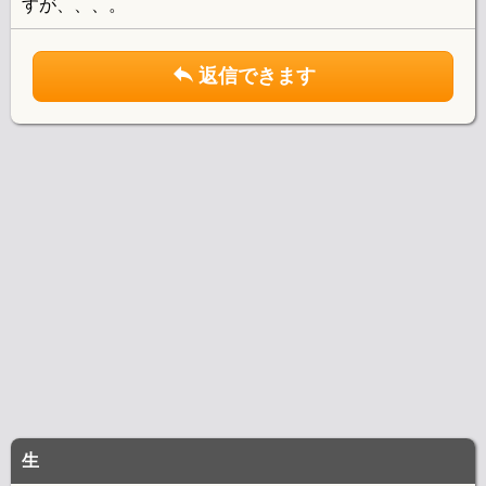
すが、、、。
返信できます
生