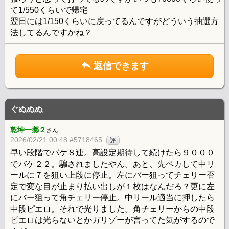
て1/550くらいで帰宅
翌日には1/150くらいに戻ってるんですがどういう抽選方
法してるんですかね？
返信できます
ぐぬぬぬ
乾坤一擲２
さん
2026/02/21 00:48 #5718465
評
早い段階でバケ８連。高設定期待して続けたら９０００
でバケ２２。騙されましたやん。あと、先ペカして中リ
ールに７を狙い上段に停止。左にバー狙ってチェリー否
定で変な目が止まり払い出しが１枚はなんだろ？更に左
にバー狙って角チェリー停止。中リール適当に押したら
中段ピエロ。それで光りました。角チェリーからの中段
ピエロは光らないとかガリゾーが言ってた気がするので