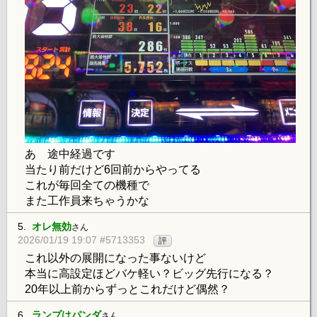
あ 途中経過です
当たり前だけど6回前からやってる
これが毎回全ての機種で
また工作員来ちゃうかな
5.
オレ無効
さん
2026/01/19 19:07 #5713353
評
これ以外の展開になった事ないけど
本当に高設定ほどバケ軽い？ビッグ先行になる？
20年以上前からずっとこれだけど偶然？
6.
ランプはパンダ
さん