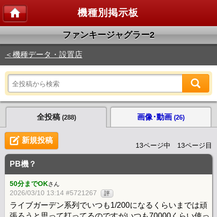
機種別掲示板
ファンキージャグラー2
＜機種データ・設置店
全投稿
画像･動画
(288)
(26)
新規投稿
13ページ中 13ページ目
PB機？
50分までOK
さん
2026/03/10 13:14 #5721267
評
ライブガーデン系列でいつも1/200になるくらいまでは頑
張ろうと思って打ってるのですがいつも70000くらい使っ