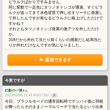
ピラルクばかりですみません。
同じ変動で一足先にタツノオトシゴが通過、すぐピラ
ルクが追ってきて水色背景で押し出すリーチに発展し
て外したんですが単なるピラルクに格上げしただけで
すかね？
それともタツノオトシゴ発展の激アツを外しただけ
か。
319だから外れて当たり前くらいの感覚だし結局当た
りか外れだけなんですが気になりました。
返信できます
今更ですが
幻影の一弾
さん
2023/03/08 22:49 #5517252
評
今日、ブラジルモードの通常回転時でテンパイ後に羽根
が舞ったらそのままノーマルリーチで当たるという出来