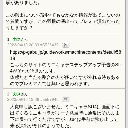
事がありました。
この演出について調べてもなかなか情報が出てこないの
で質問ですが、この羽根の演出ってプレミア演出だった
りしますか？
1.
力ス
さん
2023/04/10 20:33 #5523435
評
https://p-gabu.jp/guideworks/machinecontents/detail/58
19
こちらのサイトのミニキャラステップアップ予告のSU
4がそれだと思います。
体感だと当たる割合の方が多いですが外れる時もある
のでプレミアムでは無いと思われます。
2.
力ス
さん
2023/09/16 19:36 #5557948
評
大変申し訳ございません。ミニキャラSU4は画面下に
出てくるミニキャラがリーチ発展時に通常はそのまま
下に戻って行くだけですが、su4は手前に飛び出して
来る演出がそれのようでした。