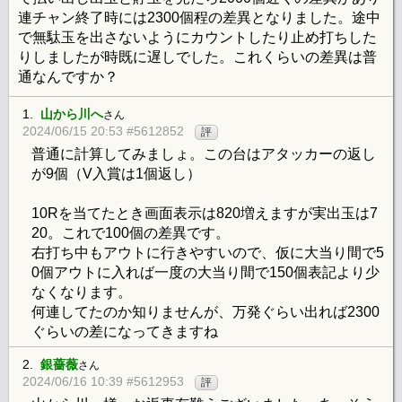
連チャン終了時には2300個程の差異となりました。途中
で無駄玉を出さないようにカウントしたり止め打ちした
りしましたが時既に遅しでした。これくらいの差異は普
通なんですか？
1.
山から川へ
さん
2024/06/15 20:53 #5612852
評
普通に計算してみましょ。この台はアタッカーの返し
が9個（V入賞は1個返し）
10Rを当てたとき画面表示は820増えますが実出玉は7
20。これで100個の差異です。
右打ち中もアウトに行きやすいので、仮に大当り間で5
0個アウトに入れば一度の大当り間で150個表記より少
なくなります。
何連してたのか知りませんが、万発ぐらい出れば2300
ぐらいの差になってきますね
2.
銀薔薇
さん
2024/06/16 10:39 #5612953
評