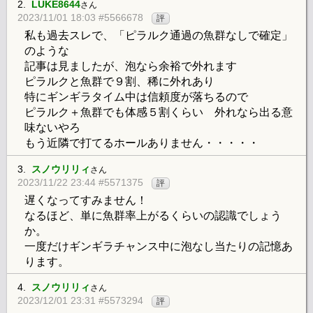
2.
LUKE8644
さん
2023/11/01 18:03 #5566678
評
私も過去スレで、「ピラルク通過の魚群なしで確定」
のような
記事は見ましたが、泡なら余裕で外れます
ピラルクと魚群で９割、稀に外れあり
特にギンギラタイム中は信頼度が落ちるので
ピラルク＋魚群でも体感５割くらい 外れなら出る意
味ないやろ
もう近隣で打てるホールありません・・・・・
3.
スノウリリィ
さん
2023/11/22 23:44 #5571375
評
遅くなってすみません！
なるほど、単に魚群率上がるくらいの認識でしょう
か。
一度だけギンギラチャンス中に泡なし当たりの記憶あ
ります。
4.
スノウリリィ
さん
2023/12/01 23:31 #5573294
評