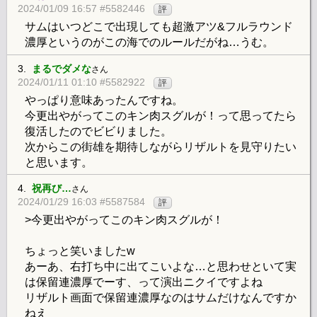
2024/01/09 16:57 #5582446
評
サムはいつどこで出現しても超激アツ&フルラウンド
濃厚というのがこの海でのルールだがね…うむ。
3.
まるでダメな
さん
2024/01/11 01:10 #5582922
評
やっぱり意味あったんですね。
今更出やがってこのキン肉スグルが！って思ってたら
復活したのでビビりました。
次からこの街雄を期待しながらリザルトを見守りたい
と思います。
4.
祝再び…
さん
2024/01/29 16:03 #5587584
評
>今更出やがってこのキン肉スグルが！
ちょっと笑いましたw
あーあ、右打ち中に出てこいよな…と思わせといて実
は保留連濃厚でーす、って演出ニクイですよね
リザルト画面で保留連濃厚なのはサムだけなんですか
ねえ