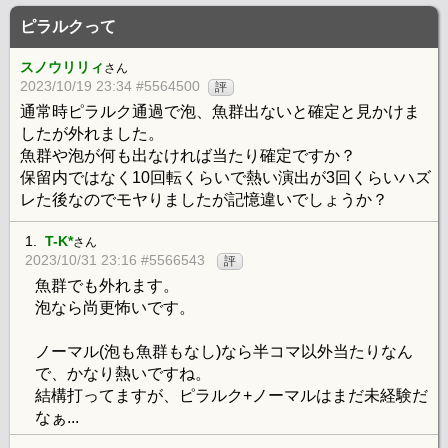
ピラルクって
スノウリリィ
さん
2023/10/19 23:34 #5564500
評
通常時ピラルク通過で泡、魚群出ないと確定と見かけま
したが外れました。
魚群や泡が何も出なければ当たり確定ですか？
保留内ではなく10回転くらいで熱い演出が3回くらいハズ
レた後なのでモヤりましたが記憶違いでしょうか？
1.
T-K*
さん
2023/10/31 23:16 #5566543
評
魚群でも外れます。
泡なら尚更怖いです。
ノーマル(泡も魚群もなし)なら半コマ以外当たりなん
で、かなり熱いですね。
結構打ってますが、ピラルク+ノーマルはまだ未経験だ
なぁ...