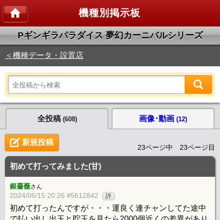
機種別掲示板
Pギンギラパラダイス 夢幻カーニバルシリーズ
＜機種データ・設置店
全投稿
画像･動画
(608)
(12)
新規投稿
23ページ中 23ページ目
初めて打ってみました(甘)
銀薔薇
さん
2024/06/15 20:26 #5612842
評
初めて打ったんですが・・・運良く連チャンしてた途中
で払い出し出玉と貯玉を見たら2000個近くの差異があり