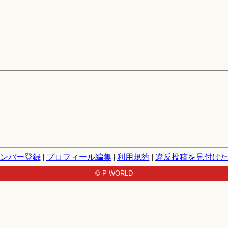
ンバー登録
|
プロフィール編集
|
利用規約
|
違反投稿を見付け
© P-WORLD