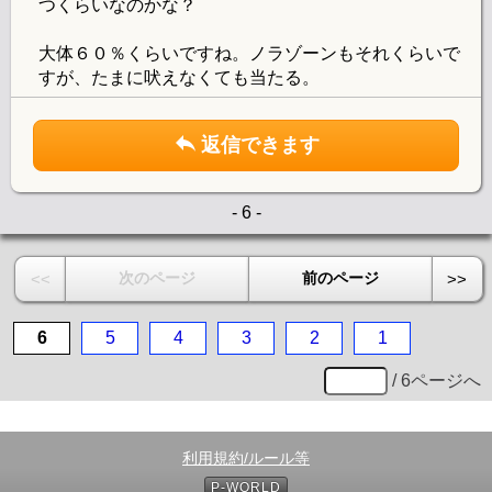
つくらいなのかな？
大体６０％くらいですね。ノラゾーンもそれくらいで
すが、たまに吠えなくても当たる。
返信できます
- 6 -
次のページ
前のページ
<<
>>
6
5
4
3
2
1
/ 6ページへ
利用規約/ルール等
P-WORLD