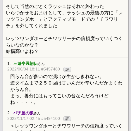
そして当然のごとくラッシュはそれで終わった
いらつかせるおまけとして、ラッシュの最後の方に「レ
ッツワンダホー」とアクティブモードでの「チワワリー
チ」を外してくれました
レッツワンダホーとチワワリーチの信頼度っていくつく
らいなのかな？
結構高いよね？
1.
三遊亭圓朝伝
さん
2022/06/04 18:11 #5457480
評
回らん台が多いので演出が生かしきれない。
遊タイムまで２５０回は甘いんだか辛いんだかよくわ
からん台。
まっ、養分にはもってこいの台なんだろうけど
ね・・・・。
2.
パチ屋の狼
さん
2022/11/17 02:45 #5494100
評
＞レッツワンダホーとチワワリーチの信頼度っていく