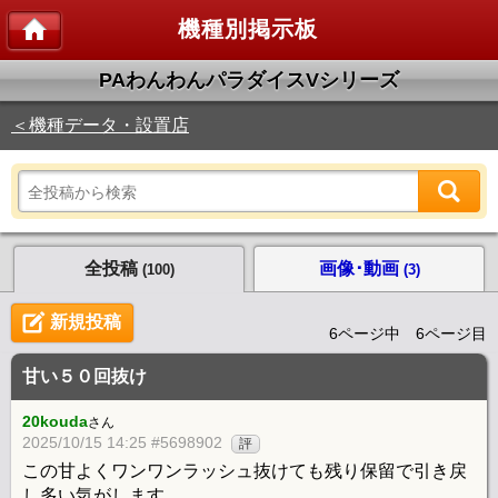
機種別掲示板
PAわんわんパラダイスVシリーズ
＜機種データ・設置店
全投稿
画像･動画
(100)
(3)
新規投稿
6ページ中 6ページ目
甘い５０回抜け
20kouda
さん
2025/10/15 14:25 #5698902
評
この甘よくワンワンラッシュ抜けても残り保留で引き戻
し多い気がします