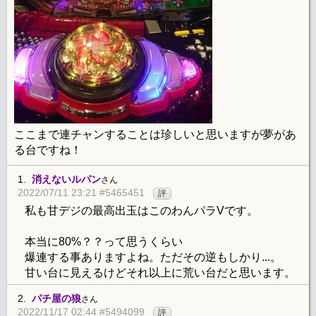
ここまで連チャンすることは珍しいと思いますが夢があ
る台ですね！
1.
消えないルパン
さん
2022/07/11 23:21 #5465451
評
私も甘デジの最高出玉はこのわんパラVです。
本当に80%？？って思うくらい
爆連する事ありますよね。ただその逆もしかり...。
甘い台に見えるけどそれ以上に荒い台だと思います。
2.
パチ屋の狼
さん
2022/11/17 02:44 #5494099
評