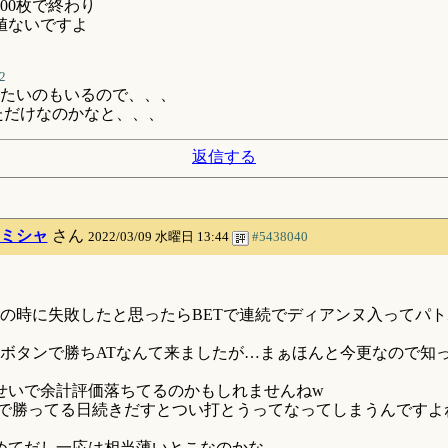
00枚で終わり
値ないですよ
2
たいのもいるので、、、
ただけなのかなと、、、
返信する
ミシャ
さん
2022/03/09 水曜日 13:44
#5438040
らいの時に失敗したと思ったらBETで連続でディアンヌ入ってパ
カボタンで勝ちATなんて来ましたが…まぁほんと今更なので知
せいで余計評価落ちてるのかもしれませんねw
台で勝ってる日続きだすとつい打とうってなってしまうんですよ
めてだし一応は相当薄いとこなのかな