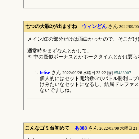
七つの大罪2が出ますね
ウィンどん
さん
2022/09/
メインATの部分だけは面白かったので、そこだけ
通常時をまずなんとかして、
AT中の疑似ボーナスとかホークタイムとかは要
telise
さん
2022/09/28 水曜日 23:22
#5483907
個人的にはセット開始数Gでバトル勝利→ブ
けみたいなセットになるし、結局ドレファス
ないですしね。
こんなゴミ台初めて
あ888
さん
2022/03/09 水曜日 21