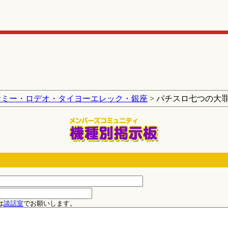
サミー・ロデオ・タイヨーエレック・銀座
> パチスロ七つの大
は
談話室
でお願いします。