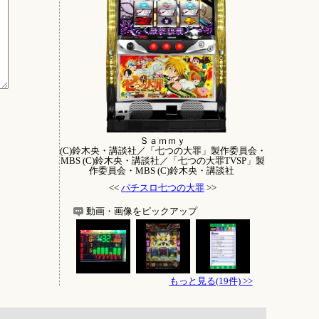
Ｓａｍｍｙ
(C)鈴木央・講談社／「七つの大罪」製作委員会・
MBS (C)鈴木央・講談社／「七つの大罪TVSP」製
作委員会・MBS (C)鈴木央・講談社
<<
パチスロ七つの大罪
>>
動画・画像をピックアップ
もっと見る(19件) >>