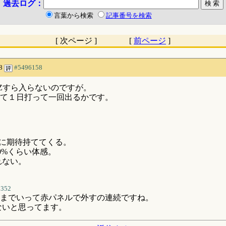
過去ログ：
言葉から検索
記事番号を検索
[ 次ページ ] [
前ページ
]
08
#5496158
CZすら入らないのですが。
んて１日打って一回出るかです。
Zに期待持ててくる。
0%くらい体感。
れない。
0352
までいって赤パネルで外すの連続ですね。
ないと思ってます。