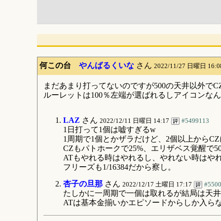
何この台
やんばるくいな
さん
2022/11/27 日曜日 16:
まだあまり打ってないのですが500の天井以外で
ルーレットは100％左端が選ばれるしアイコンな
LAZ
さん
2022/12/11 日曜日 14:17
#5499113
1日打って1個は嘘すぎるw
1周期で1個とかザラだけど、2個以上からC
CZもパトホークで25%、エリザベス覚醒で5
ATもやれる時はやれるし、やれない時はや
フリーズも1/16384だから察し。
杏子の旦那
さん
2022/12/17 土曜日 17:17
#550
たしかに一周期で一個は取れるが結局は天井
ATは基本金揃いかエピソードからしか入ら