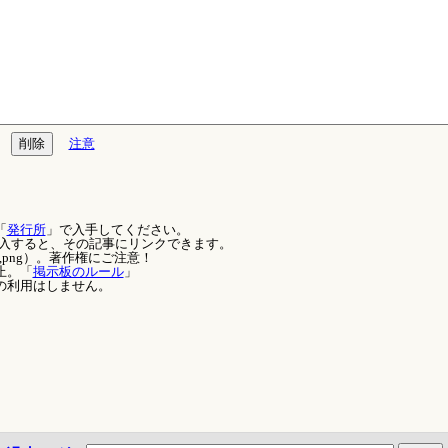
注意
「
発行所
」で入手してください。
を記入すると、その記事にリンクできます。
,png）。著作権にご注意！
止。「
掲示板のルール
」
の利用はしません。