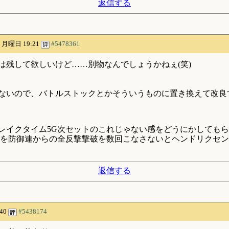
返信する
05 月曜日 19:21
#5478361
は残して欲しいけど……別物なんでしょうかねぇ(笑)
らないので、バトルストックとかそういうものに置き換えて改良
レイクタイム5G次セットのこれじゃない感をどうにかしてもら
を防御連からの全反撃撃破を数回こなさないとヘンドリクセン
返信する
:40
#5438174