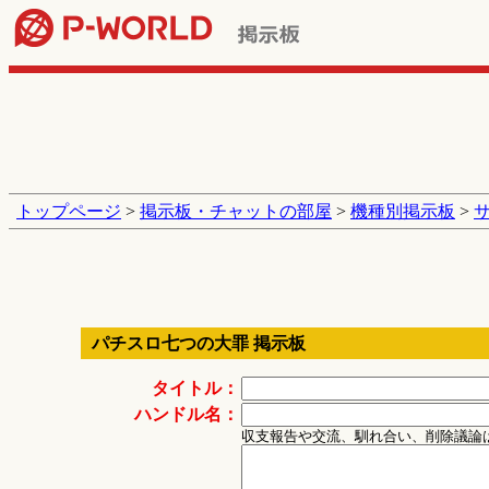
トップページ
>
掲示板・チャットの部屋
>
機種別掲示板
>
パチスロ七つの大罪 掲示板
タイトル：
ハンドル名：
収支報告や交流、馴れ合い、削除議論