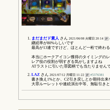
まだまだド素人
さん
2021/06/08 火曜日 20:14
継続率が80%らしいです
最高が13連ですけど、ほとんど一桁で終わ
本当にホークアイコン獲得のタイミングのレ
レア役の役割が弱すぎる気がしますよね
ATラストに引いた罪図柄でも当たりません
LAZ
さん
2021/07/12 月曜日 11:22
#5376381
書き換え1%とか、CZ引き戻しとか期待出
大罪ルーレットや連続演出中等、無駄引きと