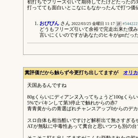
初打ちでフリーズ引いて期待してたけどたったの3
打ってても面白いとこなにもなかったんで打つ価
おぴぴん
さん
2022/03/25 金曜日 11:17
#544222
どうもフリーズ引いて余裕で完走出来た僕み
言いにくいのですがあなたのヒキがgmだっ
糞評価だから触らず今更打ち出してますが
オリカ
天国あるんですね
80gくらいにディアンヌ入ってちょうど100gく
5%でパキンして第3停止で触れからの赤7
青青黄からの青選ばれチャンスアップ0からのデ
スロ自体も相当酷いですけど解析出て無さすぎる
ATが無駄に中毒性あって糞台と思いつつも別の
そこそこ打ち出してますがこんな挙動されたの初