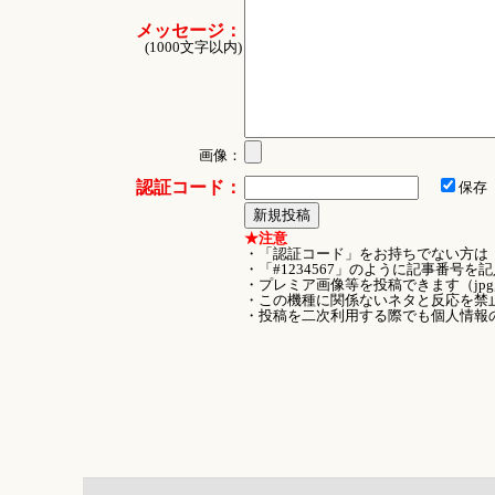
メッセージ：
(1000文字以内)
画像：
認証コード：
保存
★注意
・「認証コード」をお持ちでない方は
・「#1234567」のように記事番号
・プレミア画像等を投稿できます（jpg
・この機種に関係ないネタと反応を禁
・投稿を二次利用する際でも個人情報