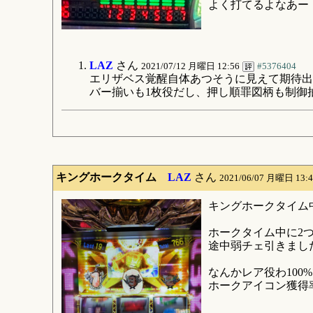
よく打てるよなあー
LAZ
さん
2021/07/12 月曜日 12:56
#5376404
エリザベス覚醒自体あつそうに見えて期待出
バー揃いも1枚役だし、押し順罪図柄も制御
キングホークタイム
LAZ
さん
2021/06/07 月曜日 13:
キングホークタイム
ホークタイム中に2
途中弱チェ引きまし
なんかレア役わ100
ホークアイコン獲得