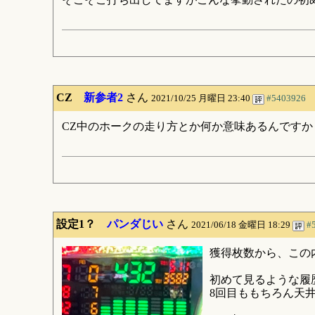
CZ
新参者2
さん
2021/10/25 月曜日 23:40
#5403926
CZ中のホークの走り方とか何か意味あるんですか
設定1？
パンダじい
さん
2021/06/18 金曜日 18:29
#
獲得枚数から、この
初めて見るような履
8回目ももちろん天