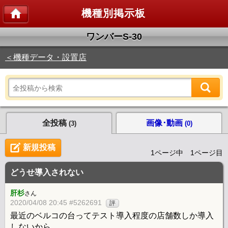
機種別掲示板
ワンバーS‐30
＜機種データ・設置店
全投稿
画像･動画
(3)
(0)
新規投稿
1ページ中 1ページ目
どうせ導入されない
肝杉
さん
2020/04/08 20:45 #5262691
評
最近のベルコの台ってテスト導入程度の店舗数しか導入
しないから