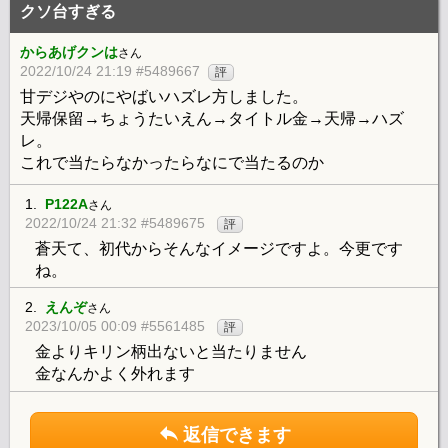
クソ台すぎる
からあげクンは
さん
2022/10/24 21:19 #5489667
評
甘デジやのにやばいハズレ方しました。
天帰保留→ちょうたいえん→タイトル金→天帰→ハズ
レ。
これで当たらなかったらなにで当たるのか
1.
P122A
さん
2022/10/24 21:32 #5489675
評
蒼天て、初代からそんなイメージですよ。今更です
ね。
2.
えんぞ
さん
2023/10/05 00:09 #5561485
評
金よりキリン柄出ないと当たりません
金なんかよく外れます
返信できます