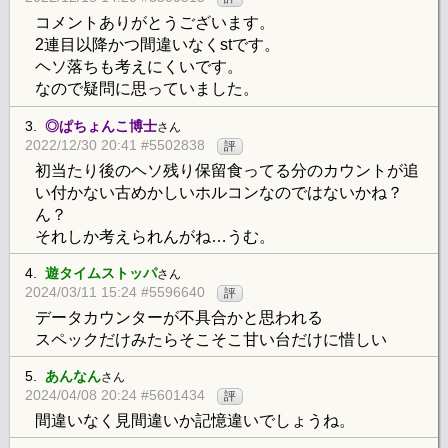
コメントありがとうございます。
2連目以降かつ間違いなくstです。
ヘソ落ちも考えにくいです。
なので疑問に思っていました。
3.
◎ぱちょんこ博士
さん
2022/12/30 20:41 #5502838
評
初当たり後のヘソ残り保留食ってる分のカウントが追
い付かない古めかしいホルコンなのではないかね？
ん？
それしか考えられんがね…うむ。
4.
遊タイムストッパ
さん
2024/03/11 15:24 #5596640
評
データカウンターが不具合かと思われる
スペックだけみたらそこそこ甘い台だけに惜しい
5.
あんなん
さん
2024/04/08 20:24 #5601434
評
間違いなく見間違いか記憶違いでしょうね。