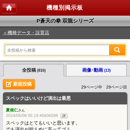
機種別掲示板
P蒼天の拳 双龍シリーズ
＜機種データ・設置店
全投稿
画像･動画
(816)
(13)
新規投稿
29ページ中 29ページ目
スペックはいいけど演出は最悪
夏候仁
さん
2024/05/08 05:19 #5606098
評
スペックはとてもいいと思います。
でも演出が控えめに言ってゴミ。