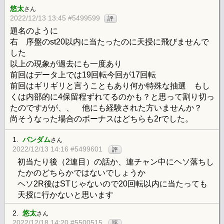
悠太
さん
2022/12/13 13:45 #5499599
評
題名のように
右 序盤のst20以内に当たったのに天授に飛びませんで
した
以上の現象が過去にも一度あり
前回はデータ上では19回転今回が17回転
前回はギリギリと言うこともあり何か特殊な抽選 もし
くは内部的に4保留程ずれてるのかも？と思って割り切っ
たのですがが、、 他にも経験された方いませんか？
尚そうなった場合のボーナスはどちらも2rでした。
1.
バンダム
さん
2022/12/13 14:16 #5499601
評
初当たり後（2連目）の話か、連チャン中にヘソ落ちし
たかのどちらかではないでしょうか
ヘソ2R後はSTじゃないので20回転以内に当たっても
天授に行かないと思います
2.
悠太
さん
2022/12/18 14:20 #5500515
評