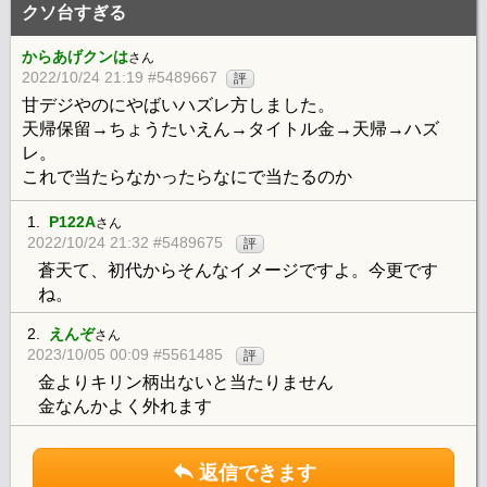
クソ台すぎる
からあげクンは
さん
2022/10/24 21:19 #5489667
評
甘デジやのにやばいハズレ方しました。
天帰保留→ちょうたいえん→タイトル金→天帰→ハズ
レ。
これで当たらなかったらなにで当たるのか
1.
P122A
さん
2022/10/24 21:32 #5489675
評
蒼天て、初代からそんなイメージですよ。今更です
ね。
2.
えんぞ
さん
2023/10/05 00:09 #5561485
評
金よりキリン柄出ないと当たりません
金なんかよく外れます
返信できます