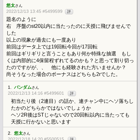
悠太
さん
2022/12/13 13:45 #5499599
評
題名のように
右 序盤のst20以内に当たったのに天授に飛びませんで
した
以上の現象が過去にも一度あり
前回はデータ上では19回転今回が17回転
前回はギリギリと言うこともあり何か特殊な抽選 もし
くは内部的に4保留程ずれてるのかも？と思って割り切っ
たのですがが、、 他にも経験された方いませんか？
尚そうなった場合のボーナスはどちらも2rでした。
1.
バンダム
さん
2022/12/13 14:16 #5499601
評
初当たり後（2連目）の話か、連チャン中にヘソ落ちし
たかのどちらかではないでしょうか
ヘソ2R後はSTじゃないので20回転以内に当たっても
天授に行かないと思います
2.
悠太
さん
2022/12/18 14:20 #5500515
評