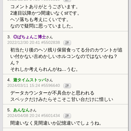
コメントありがとうございます。
2連目以降かつ間違いなくstです。
ヘソ落ちも考えにくいです。
なので疑問に思っていました。
3.
◎ぱちょんこ博士
さん
2022/12/30 20:41 #5502838
評
初当たり後のヘソ残り保留食ってる分のカウントが追
い付かない古めかしいホルコンなのではないかね？
ん？
それしか考えられんがね…うむ。
4.
遊タイムストッパ
さん
2024/03/11 15:24 #5596640
評
データカウンターが不具合かと思われる
スペックだけみたらそこそこ甘い台だけに惜しい
5.
あんなん
さん
2024/04/08 20:24 #5601434
評
間違いなく見間違いか記憶違いでしょうね。