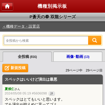
機種別掲示板
P蒼天の拳 双龍シリーズ
＜機種データ・設置店
全投稿
画像･動画
(816)
(13)
新規投稿
29ページ中 29ページ目
スペックはいいけど演出は最悪
夏候仁
さん
2024/05/08 05:19 #5606098
評
スペックはとてもいいと思います。
でも演出が控えめに言ってゴミ。