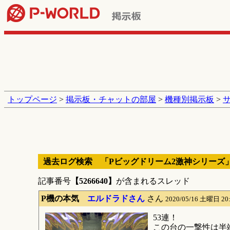
トップページ
>
掲示板・チャットの部屋
>
機種別掲示板
>
過去ログ検索 「Pビッグドリーム2激神シリーズ
記事番号
【5266640】
が含まれるスレッド
P機の本気
エルドラドさん
さん
2020/05/16 土曜日 20
53連！
この台の一撃性は半