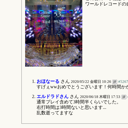
ワールドレコードの
おほなーる
さん
2020/05/22 金曜日 10:26
#526
すげぇwwおめでとうございます！何時間か
エルドラドさん
さん
2020/06/18 木曜日 17:53
通常プレイ含めて3時間半くらいでした。
右打時間は3時間ないと思います...
乱数逝ってますな