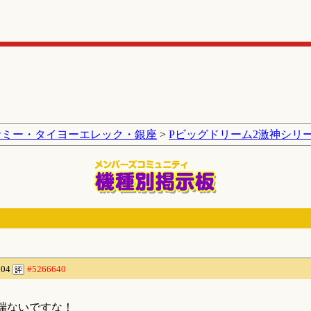
サミー・タイヨーエレック・銀座
>
Pビッグドリーム2激神シリ
」
:04
#5266640
端ないですな！