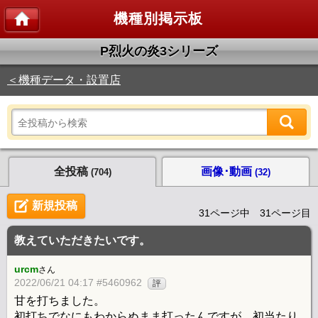
機種別掲示板
P烈火の炎3シリーズ
＜機種データ・設置店
全投稿
画像･動画
(704)
(32)
新規投稿
31ページ中 31ページ目
教えていただきたいです。
urcm
さん
2022/06/21 04:17 #5460962
評
甘を打ちました。
初打ちでなにもわからぬまま打ったんですが、初当たり