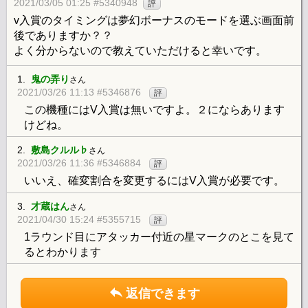
2021/03/05 01:25 #5340948
評
v入賞のタイミングは夢幻ボーナスのモードを選ぶ画面前
後でありますか？？
よく分からないので教えていただけると幸いです。
1.
鬼の弄り
さん
2021/03/26 11:13 #5346876
評
この機種にはV入賞は無いですよ。２にならあります
けどね。
2.
敷島クルル♭
さん
2021/03/26 11:36 #5346884
評
いいえ、確変割合を変更するにはV入賞が必要です。
3.
才蔵はん
さん
2021/04/30 15:24 #5355715
評
1ラウンド目にアタッカー付近の星マークのとこを見て
るとわかります
返信できます