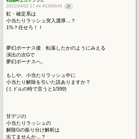
戦国紳士カチク
さん
2021/04/02 17:44 #5348549
評
虹・確定系は
小当たりラッシュ突入濃厚…？
1%？任せろ！！
夢幻ボーナス後 転落したかのようにみえる
演出の次Gで
夢幻ボーナスへ。
もしや、小当たりラッシュ中に
小当たり解除を引いた説ありますか？
(ミドルの時で言うと1/399)
甘デジの
小当たりラッシュの
解除Gの振り分け解析は
出てませんか…？