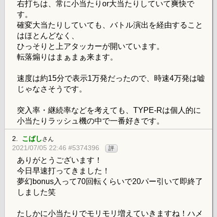
右打ちは、常に小当たりor大当たりしていて爽快で
す。
確変大当たりしていても、バトル演出を経由すること
はほとんどなく、
ひっそりと上アタッカーが開いています。
転落煽りはまぁまぁ来ます。
速度は約15分で表示1万発だったので、時速4万発は嘘
じゃなさそうです。
突入率・継続率などを考えても、TYPE-Rは個人的に
小当たりラッシュ機の中で一番好きです。
2.
こばし
さん
2021/07/05 22:46 #5374396
評
ありがとうございます！
今日早速打ってきました！
夢幻bonus入って70回転くらいで20パー引いて即終了
しました笑
たしかに小当たりでモリモリ増えていきますね！ハメ