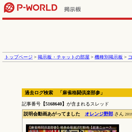
トップページ
>
掲示板・チャットの部屋
>
機種別掲示板
>
過去ログ検索 「麻雀格闘倶楽部参」
記事番号
【5168640】
が含まれるスレッド
説明会動画あがってました
オレンジ野郎
さん
201
【麻雀格闘倶楽部参】発表会最速試打動画【超速ニュース】[パチスロ][スロット]