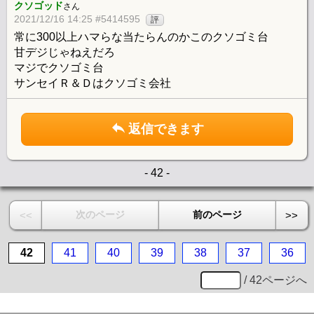
クソゴッド
さん
2021/12/16 14:25 #5414595
評
常に300以上ハマらな当たらんのかこのクソゴミ台
甘デジじゃねえだろ
マジでクソゴミ台
サンセイＲ＆Ｄはクソゴミ会社
返信できます
- 42 -
次のページ
前のページ
<<
>>
42
41
40
39
38
37
36
/ 42ページへ