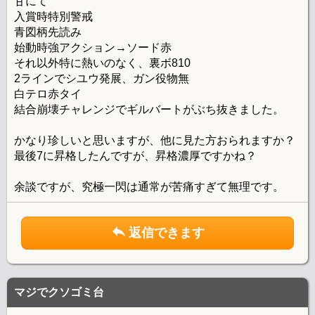
甘にて
入賞時特別警戒
青図柄先読み
始動時強アクション→ソード赤
それ以外特に熱いのなく、裏ボ810
2ラインでシユウ発展、ガン役物無
白テロ赤タイ
結合崩壊チャレンジでギルバートがぶち抜きました。
かなり珍しいと思いますが、他に見た方おられますか？
最後7に昇格したんですが、昇格濃厚ですかね？
余談ですが、究極一閃は通常が苦痛すぎて無理です。
返信できます
マジでクソゴミ台