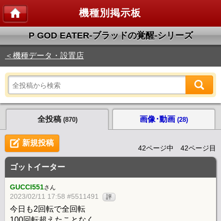
機種別掲示板
P GOD EATER‐ブラッドの覚醒‐シリーズ
＜機種データ・設置店
全投稿
画像･動画
(870)
(28)
新規投稿
42ページ中 42ページ目
ゴットイーター
GUCCI551
さん
2023/02/11 17:58 #5511491
評
今日も2回転で全回転
100回転超えたことなく