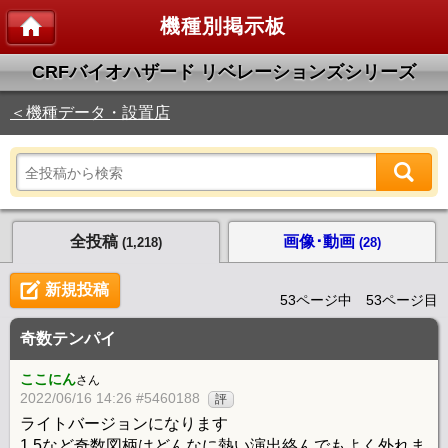
機種別掲示板
CRFバイオハザード リベレーションズシリーズ
＜機種データ・設置店
全投稿
画像･動画
(1,218)
(28)
新規投稿
53ページ中 53ページ目
奇数テンパイ
ここにん
さん
2022/06/16 14:26 #5460188
評
ライトバージョンになります
1.5など奇数図柄はどんなに熱い演出絡んでもよく外れま