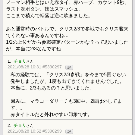
ノーマン相手とはいえ赤タイ、赤ハーブ、カウント9秒、
ラスト炎ボタン。技はスマッシュ。
ここまで積んで転落は逆に吹きました。
あと通常時のバトルで、クリス2/3で参戦でもクリス君来
てくれない事あるんですね…
1/2の上位だから参戦確定パターンかな？って思いました
が、本当に2/3なんですね…
1.
チョリ
さん
2021/08/28 10:31 #5390297
評
私の経験では、「クリス2/3参戦」を今まで5回ぐらい
発生しましたが、1度も出てきてくれませんでした。
本当に、2/3もあるの？と思いました。
因みに、マラコーダリーチも3回中、2回は外してま
す。。
赤タイトルだと外れやすい印象です。
2.
チョリ
さん
2021/08/28 10:52 #5390299
評