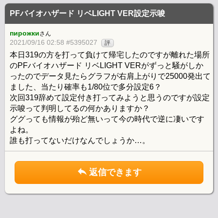
PFバイオハザード リベLIGHT VER設定示唆
пирожки
さん
2021/09/16 02:58 #5395027
評
本日319の方を打って負けて帰宅したのですが離れた場所
のPFバイオハザード リベLIGHT VERがずっと騒がしか
ったのでデータ見たらグラフが右肩上がりで25000発出て
ました、当たり確率も1/80位で多分設定6？
次回319辞めて設定付き打ってみようと思うのですが設定
示唆って判明してるの何かありますか？
ググっても情報が殆ど無いって今の時代で逆に凄いです
よね。
誰も打ってないだけなんでしょうか…。
返信できます