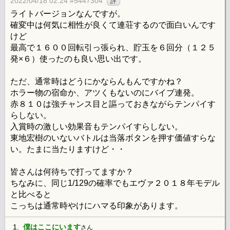
2022/04/18 02:24 #5447304
評
ライトバージョンなんですが。
確変中は何気に相性が良くて連荘するので面白いんです
けど
最高で１６００回転引っ張られ、貯玉を６回分（１２５
発×６）使ったのも良い思い出です。
ただ、通常時はどうにかならんもんですかね？
ホラー物の宿命か、アツくもないのにバイブ連発。
赤８１０は強チャンス目と謳っておきながらテンパイす
らしない。
入賞時の激しい効果音もテンパイすらしない。
東地宏樹のいないバトルは当落ボタンを押す価値すらな
い。たまに当たりますけど・・
皆さんは何待ちで打ってますか？
ちなみに、同じ1/129の確率でもエヴァ２０１８年モデル
と比べると
こっちは通常時やけにハマる印象があります。
1.
僕はここにいます
さん