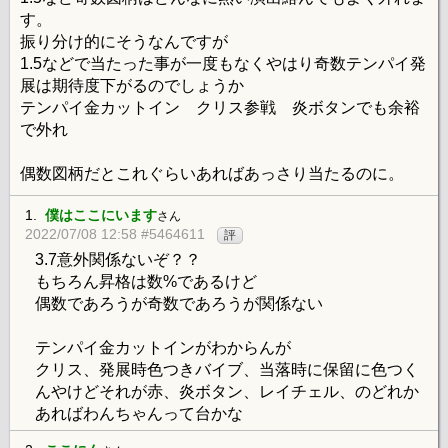
す。
振り分け的にそうなんですが
1.5などで当たった事が一度もなくやはり奇数テンパイ発
展は期待度下がるのでしょうか
テンパイ金カットイン クリス参戦 炎ボタンでも余裕
で外れ
偶数図柄だとこれぐらいあればあっさり当たるのに。
1.
僕はここにいます
さん
2022/07/08 12:58 #5464611
評
3.7意外関係ないぞ？？
もちろん昇格は数%であるけど
偶数であろうが奇数であろうが関係ない
テンパイ金カットインがわからんが
クリス、発展時色つきバイブ、当落時に保留に色つく
んやけどそれが赤、炎ボタン、レイチェル、のどれか
あればわんちゃんって台かな