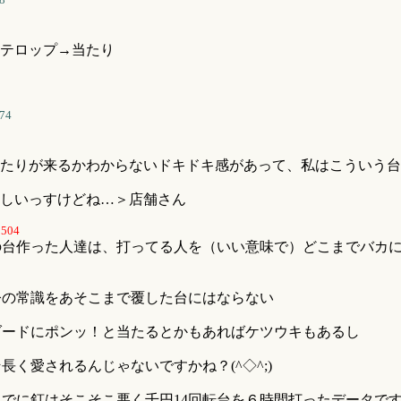
テロップ→当たり
74
たりが来るかわからないドキドキ感があって、私はこういう台
しいっすけどね…＞店舗さん
3504
の台作った人達は、打ってる人を（いい意味で）どこまでバカ
今の常識をあそこまで覆した台にはならない
ダードにポンッ！と当たるとかもあればケツウキもあるし
長く愛されるんじゃないですかね？(^◇^;)
でに釘はそこそこ悪く千円14回転台を６時間打ったデータで