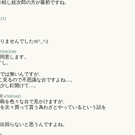
木枯し紋次郎の方が最初ですね。
3231
せんでしたσ(^_^;)
#5093286
同意します。
すし。
では無いんですが、
そこ見るので不思議な台ですよね…。
少し釘開けて…。
#5093445
稿を色々な台で見かけますが、
を次々買って貰う為わざとやっているという話を
出回らないと思うんですよね。
8