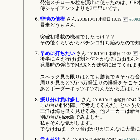
発泡スチロール粒を演出に使ったのは、CR
侍ジャイアンツよりも3年早いです。
非情の債権
さん
2018/10/11 木曜日 18:19
#509
暴走どうもさん
突確初搭載の機種でしたっけ？？
その後くらいからパチンコ打ち始めたので知りま
早めに打ちたい
さん
2018/10/11 木曜日 21:33
後半にさえ行けば割と何とかなるにはほんと
発展時の弾痕でMAXとか唐突に出てくれま
スペック見る限りはとても勝負できそうな台
周りを見ると3万~5万発辺りの爆発をそこ
あとボーダーキッツキツなんだから店はもう
振り分け負け多し
さん
2018/10/12 金曜日 07:47
この台の開発陣、何考えてるんだ、という投
三洋は海を良く見せる為、他メーカーは新台
別の台の掲示版でみました。
私もそんな気がします。
でなければ、クソ台ばかりがこんなに大量に
元みそ汁
さん
2018/10/12 金曜日 07:52
#509344