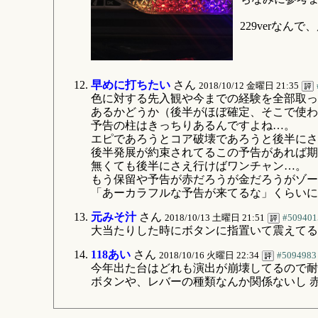
229verな
早めに打ちたい
さん
2018/10/12 金曜日 21:35
色に対する先入観や今までの経験を全部取っ
あるかどうか（後半がほぼ確定、そこで使わ
予告の柱はきっちりあるんですよね…。
エピであろうとコア破壊であろうと後半にさ
後半発展が約束されてるこの予告があれば期
無くても後半にさえ行けばワンチャン…。
もう保留や予告が赤だろうが金だろうがゾー
「あーカラフルな予告が来てるな」くらいに
元みそ汁
さん
2018/10/13 土曜日 21:51
#509401
大当たりした時にボタンに指置いて震えてる
118あい
さん
2018/10/16 火曜日 22:34
#5094983
今年出た台はどれも演出が崩壊してるので耐
ボタンや、レバーの種類なんか関係ないし 