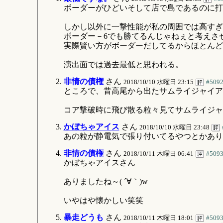
ボーダーがひどいそして店で島であるのに打
しかし以外に一撃性能が私の周囲では高すぎ
ボーダー－6でも勝てるんじゃねぇと考えさ
実際賢い方がボーダーだしてるからほとんど
演出面では過去最低と思われる。
非情の債権
さん
2018/10/10 水曜日 23:15
#509
ところで、昔高尾から出たサムライジャイア
コア撃破時に飛び散る粒々見てサムライジャ
かぼちゃアイス
さん
2018/10/10 水曜日 23:48
あの粒が静電気で張り付いてるやつとかあり
非情の債権
さん
2018/10/11 木曜日 06:41
#509
かぼちゃアイスさん
ありましたね～( ´∀｀)w
いやはや懐かしい笑笑
暴走どうも
さん
2018/10/11 木曜日 18:01
#509