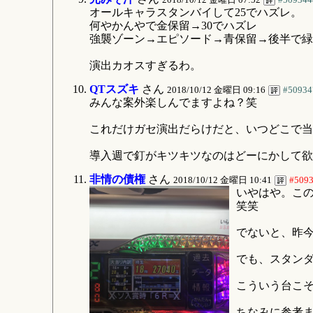
オールキャラスタンバイして25でハズレ。
何やかんやで金保留→30でハズレ
強襲ゾーン→エピソード→青保留→後半で緑
演出カオスすぎるわ。
QTスズキ
さん
2018/10/12 金曜日 09:16
#50934
みんな案外楽しんでますよね？笑
これだけガセ演出だらけだと、いつどこで当
導入週で釘がキツキツなのはどーにかして欲
非情の債権
さん
2018/10/12 金曜日 10:41
#509
いやはや。こ
笑笑
でないと、昨
でも、スタン
こういう台こそ
ちなみに参考ま