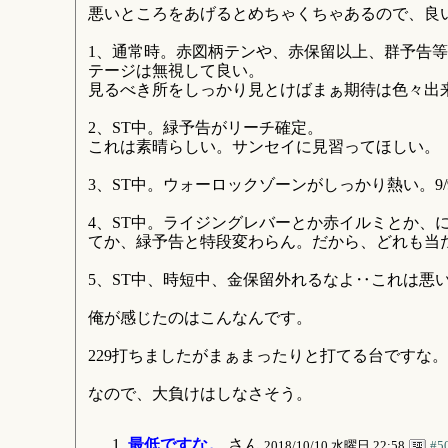
悪いところをあげるとめちゃくちゃあるので、良
1、通常時。赤図柄テンや、赤保留以上、群予告
テージは無視して良い。
見るべき所をしっかり見とけばまぁ期待は色々出
2、ST中。緑予告がリーチ確定。
これは素晴らしい。サンセイに見習ってほしい。
3、ST中。ウォーロックゾーンがしっかり熱い。9
4、ST中。ライジングレバーとか赤イルミとか、
てか、緑予告と特段変わらん。だから、どれも当
5、ST中、時短中、金保留外れるなよ‥これは悪
俺が感じたのはこんなんです。
229打ちましたがまぁまったりと打てる台ですな。
なので、大負けはしなさそう。
最低ですな。
さん
2018/10/10 水曜日 22:58
#5