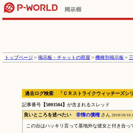
トップページ
>
掲示板・チャットの部屋
>
機種別掲示板
>
過去ログ検索 「ＣＲストライクウィッチーズシ
記事番号
【5093504】
が含まれるスレッド
良いところを述べたい
非情の債権
さん
2018/10/10
この台はハッキリ言って基地外な彼女と付き合っ