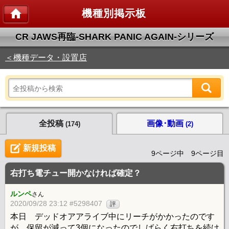
機種別掲示板
CR JAWS再臨‐SHARK PANIC AGAIN‐シリーズ
＜機種データ・設置店
全投稿
画像･動画
(174)
(2)
新規投稿
9ページ中 9ページ目
右打ち電チュー開かなければ確定？
ルンペ
さん
2020/09/28 23:12 #5298407
評
本日 デッドオアアライブ中にリーチがかかったのです
が、保留が減って3個になったのでしばらく右打ちを続け