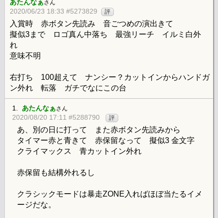
あたんなぁ
さん
2020/06/23 18:33 #5273829
評
入賞時 赤ボタン先読み 音ごつめの演出きて
擬似3まで ロゴ真ん中落ち 最強リーチ イルミ白外
れ
意味不明
右打ち 100超えて ナンシー？カットインからハンドガ
ン外れ 転落 ガチでなにこの台
1.
あたんなぁ
さん
2020/08/20 17:11 #5288790
評
あ、別の日に打って また赤ボタン先読みから
タイマー赤と青きて 赤保留なって 擬似3 金文字
クライマックス 青カットイン外れ
赤保留も結構外れるし
クラシックモードは暴走ZONE入ればほぼ当たるイメ
ージだな。