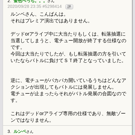
2.
金色べっち。。。
さん
2020/09/28 23:35 #5298414
評
ルンペさん、こんばんは。
それはプレミア演出ではありません。
デッドorアライブ中に大当たりもしくは、転落抽選に
当選してしまうと、電チュー開放が終了する仕様なの
です。
今回は大当たりでしたが、もし転落抽選の方を引いて
いたならバトルに負けてＳＴ終了となっていました。
逆に、電チューがパカパカ開いているうちはどんなア
クションが出現してもバトルには発展しません。
電チューが止まったらそれがバトル発展の合図なので
す。
これはデッドorアライブ専用の仕様であり、無敵ゾー
ンではなりません。
3.
ルンペ
さん