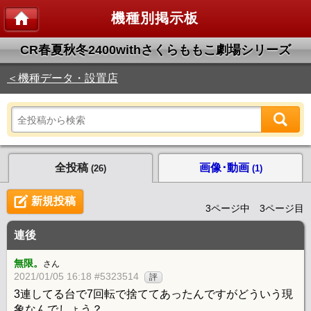
機種別掲示板
CR春夏秋冬2400withさくらももこ劇場シリーズ
＜機種データ・設置店
全投稿
画像･動画
(26)
(1)
新規投稿
3ページ中 3ページ目
連後
無限。
さん
2021/01/05 16:18 #5323514
評
3連してる台で7回転で捨ててあったんですがどういう現
象なんでしょう？