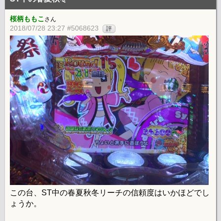
桜柄ももこ
さん
2018/07/28 23:27 #5068623
評
この台、ST中の春夏秋冬リーチの信頼度はいかほどでし
ょうか。