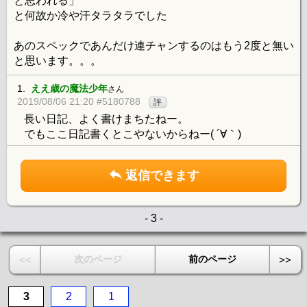
と思われる」
と何故か冷や汗タラタラでした
あのスペックであんだけ連チャンするのはもう2度と無い
と思います。。。
1.
ええ歳の魔法少年
さん
2019/08/06 21:20 #5180788
評
長い日記、よく書けまちたねー。
でもここ日記書くとこやないからねー( ´∀｀)
返信できます
- 3 -
次のページ
前のページ
<<
>>
3
2
1