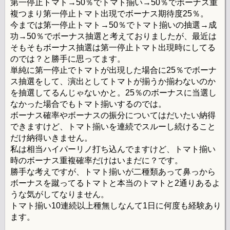
第一停止トマト→50％でトマト揃い→50％でボーナス重
複つまり第一停止トマト出現でボーナス期待度25％。
今までは第一停止トマト→50％でトマト揃いの抽選→成
功→50％でボーナス抽選と考えておりましたが、最近は
そもそもボーナス抽選は第一停止トマト出現時にしてる
のでは？と勝手に思ってます。
単純に第一停止でトマトが出現した場合に25％でボーナ
ス抽選をして、演出としてトマトが揃うか揃わないのか
を抽選してるんじゃないかと。25％のボーナスに当選し
なかった場合でもトマト揃いするのでは。
ボーナス確率やボーナスの振分についてはだいたい納得
できますけど、トマト揃いを連続でスルーし続けること
だけ納得いきません。
私は相当ハイパーリノ打ち込んでますけど、トマト揃い
時のボーナス重複確率だけはいまだに？です。
勝手な考えですが、トマト揃いが二種類あって鼻っから
ボーナスを蹴ってるトマトと本当のトマトと2通りあるよ
うな気がしてなりません。
トマト揃い10連続以上種無しなんて1日に何度も経験あり
ます。