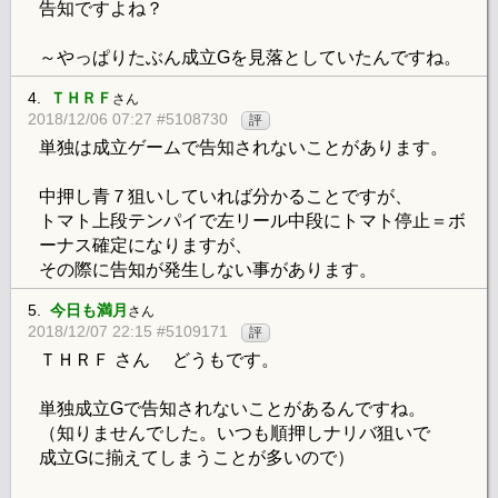
告知ですよね？
～やっぱりたぶん成立Gを見落としていたんですね。
4.
ＴＨＲＦ
さん
2018/12/06 07:27 #5108730
評
単独は成立ゲームで告知されないことがあります。
中押し青７狙いしていれば分かることですが、
トマト上段テンパイで左リール中段にトマト停止＝ボ
ーナス確定になりますが、
その際に告知が発生しない事があります。
5.
今日も満月
さん
2018/12/07 22:15 #5109171
評
ＴＨＲＦ さん どうもです。
単独成立Gで告知されないことがあるんですね。
（知りませんでした。いつも順押しナリバ狙いで
成立Gに揃えてしまうことが多いので）