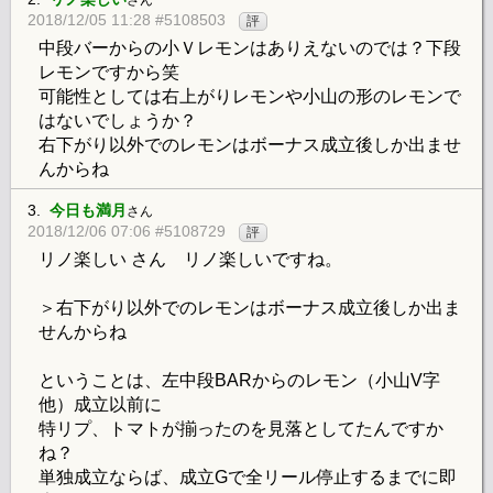
さん
2018/12/05 11:28 #5108503
評
中段バーからの小Ｖレモンはありえないのでは？下段
レモンですから笑
可能性としては右上がりレモンや小山の形のレモンで
はないでしょうか？
右下がり以外でのレモンはボーナス成立後しか出ませ
んからね
3.
今日も満月
さん
2018/12/06 07:06 #5108729
評
リノ楽しい さん リノ楽しいですね。
＞右下がり以外でのレモンはボーナス成立後しか出ま
せんからね
ということは、左中段BARからのレモン（小山V字
他）成立以前に
特リプ、トマトが揃ったのを見落としてたんですか
ね？
単独成立ならば、成立Gで全リール停止するまでに即