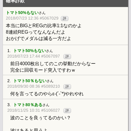
確率詐欺
トマト50%もない
さん
2018/07/23 12:36 #5067029
評
本当にBIGとREGの比率1:1なのかよ
8連続REGってなんなんだよ
おかげでメダルは減る一方だよ
1.
トマト50%もない
さん
2018/07/23 17:44 #5067097
評
前日4000枚出してのこの挙動だからなー
完全に回収モード突入ですわｗ
2.
トマト50％もない
さん
2018/09/30 08:36 #5089210
評
何を言ってるのやらε-(´-`*)やれやれ
3.
トマト80％ある
さん
2018/11/25 10:31 #5106027
評
波のことを良ぅてるのかい？
波はあると思うよ