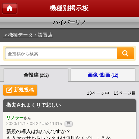
機種別掲示板
ハイパーリノ
＜機種データ・設置店
全投稿
画像･動画
(292)
(12)
新規投稿
13ページ中 13ページ目
撤去されまくりで悲しい
リノラー
さん
2020/11/17 08:22 #5311315
評
新規の導入は無いんですか？
もうヤマサからレンタルは無理なんでしょうか。