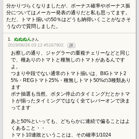
分かりづらくなりましたが、ボーナス確率やボーナス振
分についてはメーカー発表の通りだと私も思ってます。
ただ、トマト揃いの50％はどうも納得いくことがなさそ
うなので質問しました。
1.
ぬぬぬん
さん
2019/06/26 03:12 #5167902
評
お察しの通り、ジャグラーの重複チェリーなどと同じ
で、種ありのトマトと種無しのトマトがあるんです
よ。
つまり中段でない通常のトマト揃いは、BIGトマト2
5%・REGトマト25%・種無しトマト50%の3種類あり
ます
ボナ抽選も当然、ボタン停止のタイミングだとかトマ
トが揃ったタイミングではなく全てレバーオンで決ま
ってます
あと50%といっても、どちらかに連続で偏ることはよ
くあること・・
トマト10連敗ということは、その確率1/1024