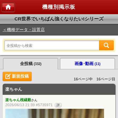
機種別掲示板
CR世界でいちばん強くなりたい!シリーズ
＜機種データ・設置店
全投稿
画像･動画
(332)
(11)
新規投稿
16ページ中 16ページ目
楽ちゃん
楽ちゃん桜縁殿
さん
2026/06/13 21:39 #5735971
評