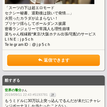
「スーツの下は超エロモード
セクシー秘書、退勤後は脱いで発情…」
火照ったカラダが止まらない！
プリケツ揺らしてポールダンス披露
密着ランジェリーで常識人も理性崩壊
楽ちゃん桜縁殿*東京/大阪ホテル出張/宅配のサービス
L I N E：j p 5 c h
Te le gr am ID：@ j p 5 c h
返信できます
酷すぎる
世界の養分
さん
2019/09/11 22:43 #5193781
評
もうミドルに30万以上突っ込んでるんだが未だにチャレ
ンジボーナスしか当たったことない。