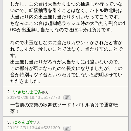
しかし、この台は大当たり１つの抽選しか行っていな
いので、転落抽選を引くことはなく、バトル敗北時は
大当たり内の出玉無し当たりを引いたってことです。
ちなみにこの台は超悶絶ラッシュ時の大当たり割合の4
0%が出玉無し当たりなのでほぼ半分は負けです。
なので出玉なしなのに当たりカウントがされたと書か
れてますが、珍しいことではなく、当たり前のことで
す。
出玉無し当たりだろうが大当たりには違いないので。
この部分が気になったので長文になりましたが、この
台が特別キツイ台というわけではないと説明させてい
ただきました。
2.
いきたなまごみ
さん
2019/07/28 19:43 #5177773
評
一昔前の京楽の歌舞伎ソード！バトル負けで通常転
落！
3.
にゃんぱす
さん
2019/12/31 13:44 #5231309
評