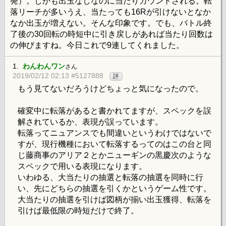
発）。しかも出玉なしなのに当たりカウントされる。転
落リーチが多いうえ、当たっても16Rが引けないとなか
なか出玉が増えない。そんな印象です。でも、バトル終
了後の30回転の時短中に引き戻しがあれば当たり回数は
の伸びますね。今日これで9連してくれました。
1.
わんわんワン
さん
2019/02/12 02:13 #5127888
評
もう見てないだろうけどちょっと気になったので。
確変中に転落があると書かれてますが、スペックを誤
解されているか、表現が誤っています。
転落ってニュアンスでも間違いというわけではないで
すが、現行機種において転落するってのはこの台と同
じ藤商事のアリア２とかニューギンの黒慶次のような
スペックで用いる表現になります。
いわゆる、大当たりの抽選と転落の抽選を同時に行
い、先にどちらの抽選を引くかというゲーム性です。
大当たりの抽選を引けば図柄が揃い出玉獲得、転落を
引けば最低限の時短だけで終了。