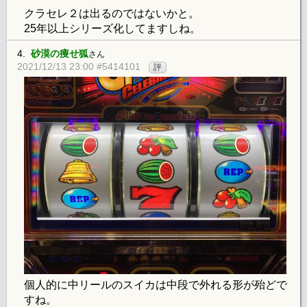
クラセレ２は出るのではないかと。
25年以上シリーズ化してますしね。
4.
砂漠の痩せ狐
さん
2021/12/13 23:00 #5414101
評
個人的に中リールのスイカは中段で外れる形が殆どで
すね。