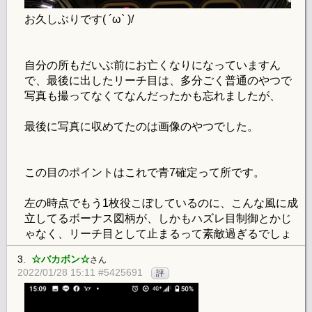
お久しぶりです( ´ω` )/
自分の所もだいぶ前にお亡くなりになっていますん
で、最後に出したリーチ目は、多分ごく普通のやつで
写真も撮ってなくてなんだったかも忘れましたが、
最後に写真に収めてたのは画像のやつでした。
この目のポイントはこれで青7確定って所です。
左の時点でもう1枚役こぼしているのに、こんな風に成
立してるボーナス図柄が、しかもハズレ目制御とかじ
ゃなく、リーチ目として止まるって素敵過ぎるでしょ
3.
☆バカボン☆
さん
2022/01/28 15:11 #5425691
評