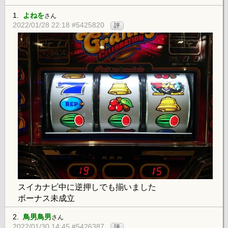
1.
よねを
さん
2022/01/28 22:18 #5425820
評
スイカナビ中に逆押しでも揃いました
ボーナス未成立
2.
鳥男鳥男
さん
2022/01/30 14:45 #5426387
評