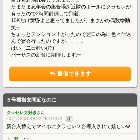
たまたま忘年会の集合場所近隣のホールにクラセレが
有ったので2時間前倒しで到着。
10Kだけ黄昏よと思ってましたが、まさかの偶数挙動
笑っ
ちょっとテンション上がったので翌日の為に色々仕込
んで宴会行ったのですが、、、。
はい、二日酔い(泣)
バーサスの新台に期待します汗
返信できます
５号機撤去間近なのに
クラセレ大好き
さん
2021/12/01 19:32 #5411474
評
新台入替えでマイホにクラセレ２台導入されて嬉しいw
1.
鷲。
さん