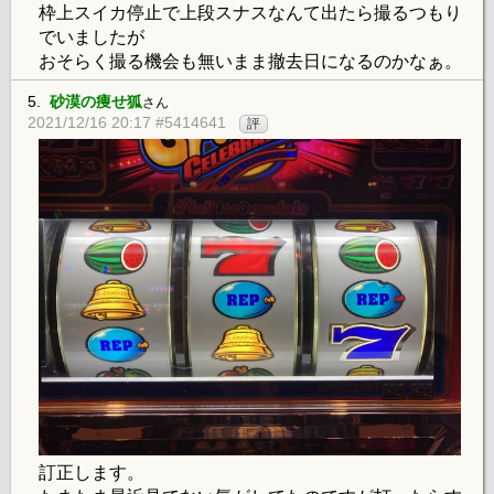
枠上スイカ停止で上段スナスなんて出たら撮るつもり
でいましたが
おそらく撮る機会も無いまま撤去日になるのかなぁ。
5.
砂漠の痩せ狐
さん
2021/12/16 20:17 #5414641
評
訂正します。