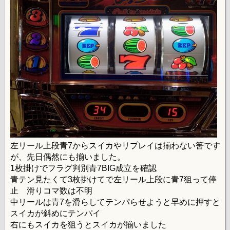
左リール上段青7からスイカやリプレイは揃わない筈です
が、先日偶然にも揃いました。
1枚掛けでフラグ判別青7BIG成立を確認
青テン見たくて3枚掛けてで左リール上段に青7狙って停
止 滑りコマ数は不明
中リールは青7を滑らしてテンパらせようと早めに押すと
スイカが斜めにテンパイ
右にもスイカを狙うとスイカが揃いました