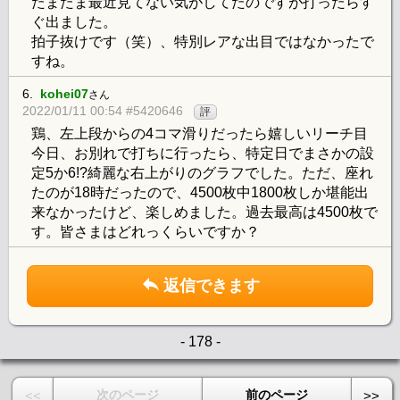
たまたま最近見てない気がしてたのですが打ったらす
ぐ出ました。
拍子抜けです（笑）、特別レアな出目ではなかったで
すね。
6.
kohei07
さん
2022/01/11 00:54 #5420646
評
鶏、左上段からの4コマ滑りだったら嬉しいリーチ目
今日、お別れで打ちに行ったら、特定日でまさかの設
定5か6!?綺麗な右上がりのグラフでした。ただ、座れ
たのが18時だったので、4500枚中1800枚しか堪能出
来なかったけど、楽しめました。過去最高は4500枚で
す。皆さまはどれっくらいですか？
返信できます
- 178 -
次のページ
前のページ
<<
>>