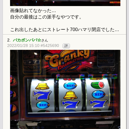
画像貼れてなかった…
自分の最後はこの派手なやつです。
これ出したあとにストレート700ハマリ閉店でした…
2.
バカボンパパ☆
さん
2022/01/28 15:10 #5425690
評