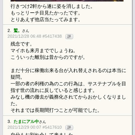
行きつけ2軒から遂に姿を消しました。
もっとリーチ目見たかったです。
とりあえず他店当たってみます。
2.
鷲。
さん
2021/12/28 06:48 #5417438
評
残念です。
マイホも来月まででしょうね。
こういった離別は昔からのですが。
まだ十分に稼働出来る台が入れ替えされるのは本当に
疑問。
一部の者の利権の為のこの行為は、サステナブルを目
指す世の流れに反していると感じます。
みなし機の撤去が義務化されてからおかしくなりまし
た。
それまでは長期間打つことが可能でした。
3.
たまにアル中
さん
2021/12/29 00:07 #5417610
評
自分もお別れ会して来ました。