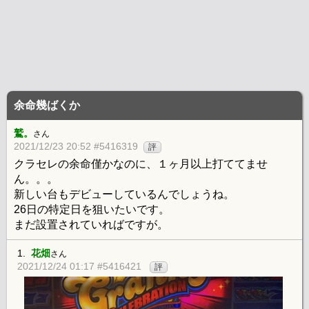
余命幾ばくか
鷲。
さん
2021/12/23 20:52 #5416319
評
クラセレの余命僅かなのに、１ヶ月以上打ててませ
ん。。。
新しい台もデビューしているんでしょうね。
26日の特定日を狙いたいです。
まだ設置されていればですが。
1.
花畑
さん
2021/12/24 01:17 #5416421
評