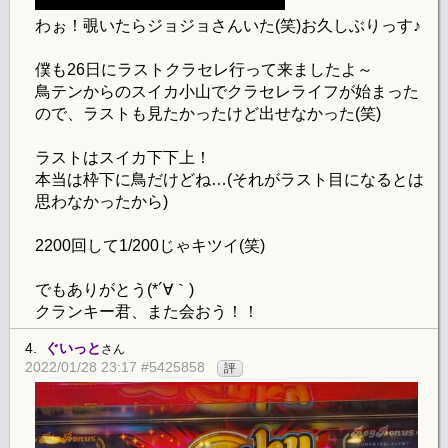
わぉ！覗いたらジョジョさんいた(笑)お久しぶりっす♪
僕も26日にラストクラセレ行って来ましたよ～
鳥テンからのスイカ小山でクラセレライフが始まった
ので、ラストも見たかったけど出せなかった(笑)
ラストはスイカ下下上！
本当は枠下に鳥だけどね…(それがラスト目になるとは
思わなかったから)
2200回して1/200じゃキツイ(笑)
でもありがとう(*´∀｀)
クランキー君、また会おう！！
4.
ぐいっと
さん
2022/01/28 23:17 #5425858
評