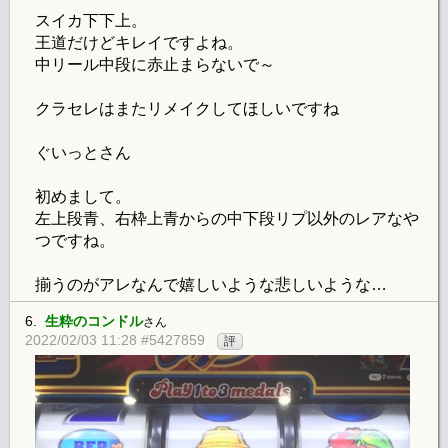
スイカ下下上。
王道だけどキレイですよね。
中リール中段に赤止まらないで～
クラセレはまたリメイクしてほしいですね
ぐいっとさん
初めまして。
左上段青、右枠上青からの中下段リプ以外のレアなや
つですね。
揃うのがアレなんで嬉しいような悲しいような…
6.
生粋のコンドル
さん
2022/02/03 11:28 #5427859
評