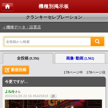
機種別掲示板
クランキーセレブレーション
＜機種データ・設置店
全投稿
画像･動画
(9,356)
(1,561)
新規投稿
178ページ中 178ページ目
今更ですが…
よねを
さん
2022/01/28 22:16 #5425818
評