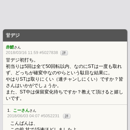
甘デジ
赤鯉
さん
2018/03/16 11:59 #5027838
評
甘デジ初打ち。
初当りは5回は全て50回転以内、なのにSTは一度も取れ
ず、どっちが確変中なのやらという駄目な結果に。
やはりSTは取りにくい（連チャンしにくい）ですか？皆
さんはいかがでしょうか。
また、ST中は保留変化待ちですか？教えて頂けると嬉し
いです。
1.
こーさん
さん
2018/06/03 04:07 #5052231
評
こんばんは、
この前 甘で15連ほどしましたよ、