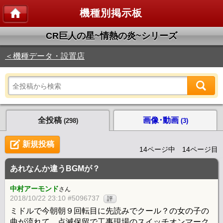
機種別掲示板
CR巨人の星~情熱の炎~シリーズ
＜機種データ・設置店
全投稿
画像･動画
(298)
(3)
新規投稿
14ページ中 14ページ目
あれなんか違うBGMが？
中村アーモンド
さん
2018/10/22 23:10 #5096737
評
ミドルで今朝朝９回転目に先読みでクール？の女の子の
曲が流れて、点滅保留で工事現場のスイッチオンマーク