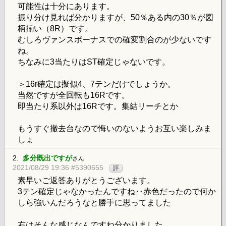
可能性は十分にあります。
振り分け見れば分かりますが、50％ある内の30％が図
柄揃い（8R）です。
むしろヴァンスボーナスでの確変割合のが少ないです
ね。
ちなみに3当たりはST確定じゃないです。
＞16r確定は擬似4、7テンだけでしょうか。
当然ですが全回転も16Rです。
即当たり系以外は16Rです。集結リーチとか
もうすぐ撤去台なので悔いのないようお互い楽しみま
しょ
2.
多分既出ですが
さん
2021/08/29 19:36 #5390655
評
素早いご返答ありがとうございます。
3テン確定じゃなかったんですね‥赤色だったので何か
しら強いんだろうなと勝手に思ってました
右はそんな感じなんですね分かりました。