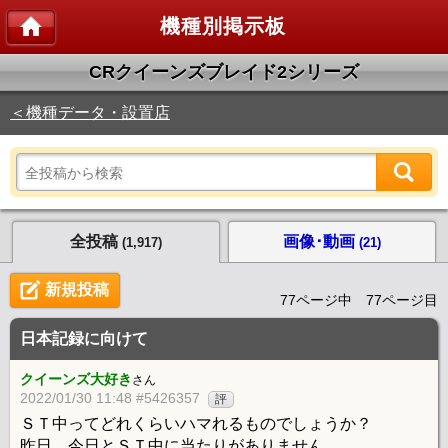
機種別掲示板
CRクイーンズブレイド2シリーズ
＜機種データ・設置店
全投稿
画像･動画
(1,917)
(21)
新規投稿
77ページ中 77ページ目
日本記録に向けて
クイーンズ大好き
さん
2022/01/30 11:48 #5426357
評
ＳＴ中ってどれくらいハマれるものでしょうか？
昨日、今日とＳＴ中に当たりがありません。