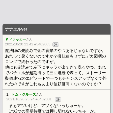
ナナエルver
Ｐドラッカー
さん
2021/10/20 22:42 #5402883
評
魔法陣の先読みで金の背景のやつあるじゃないですか。
あれって暑くないのですか？擬似連もせずにデカ図柄の
ロングで終わったのですが。
他にも先読みで左下にキャラが出てきて喋るやつ。あれ
でパチエルが超期待って三回連続で喋って。ストーリー
擬似連×2のエピソードで一つもチャンスアップなくて外
れたのですがこれもあまり信頼度高くないのですか？
1.
トム・クルーズ
さん
2021/10/20 23:24 #5402891
評
まぁアツいけど、アツくないっちゅーか。
1つ2つの高期待度では押し切れないっちゅーか。