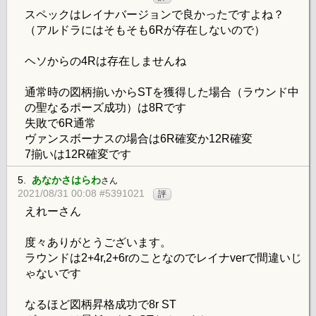
スペックはレイナバージョンで良かったですよね？
（アルドラにはそもそも6Rが存在しないので）
ヘソからの4Rは存在しませんね
通常時の図柄揃いからSTを獲得した場合（ラウンド中
の聖なるポーズ成功）は8Rです
失敗で6R通常
ヴァンスボーナスの場合は6R確変か12R確変
7揃いは12R確変です
5.
あなかさはらわ
さん
2021/08/31 00:08 #5391021
評
えれーさん
度々ありがとうございます。
ラウンドは2+4r,2+6rのことなのでレイナverで間違いじ
ゃないです
なるほど図柄昇格成功で8r ST