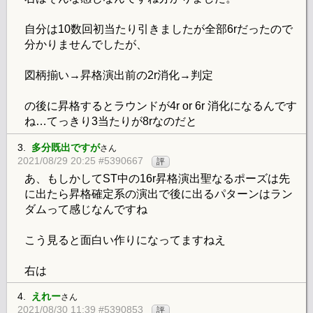
自分は10数回初当たり引きましたが全部6rだったので
分かりませんでしたが、
図柄揃い→昇格演出前の2r消化→判定
の後に昇格するとラウンドが4r or 6r 消化になるんです
ね…てっきり3当たりが8rなのだと
3.
多分既出ですが
さん
2021/08/29 20:25 #5390667
評
あ、もしかしてST中の16r昇格演出聖なるポーズは先
に出たら昇格確定系の演出で後に出るパターンはラン
ダムって感じなんですね
こう見ると面白い作りになってますねえ
右は
4.
えれー
さん
2021/08/30 11:39 #5390853
評