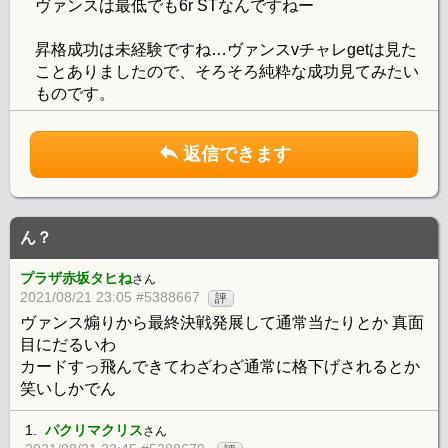
ヴァンスは最低でも6r STなんですねー
昇格成功は未経験ですね…ヴァンスvチャレgetは見た
ことありましたので、そろそろ純粋な成功見てみたい
ものです。
返信できます
ん？
プラザ赤坂タヒね
さん
2021/08/21 23:05 #5388667
評
ヴァンス煽りから最終決戦発展して通常当たりとか 真面
目にだるいわ
カードすっ飛んできてわざわざ通常に格下げされるとか
笑いしかでん
1.
パクリマクリス
さん