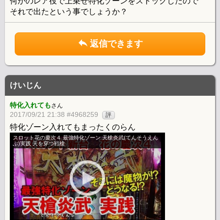
何かのレア役で上乗せ特化ゾーンをストックしたので
それで出たという事でしょうか？
返信できます
けいじん
特化入れても
さん
2017/09/21 21:38 #4968259
評
特化ゾーン入れてもまったくのらん
スロット花の慶次４ 最強特化ゾーン 天槍炎武(てんそうえん
ぶ)実践 天を穿つ戦槍