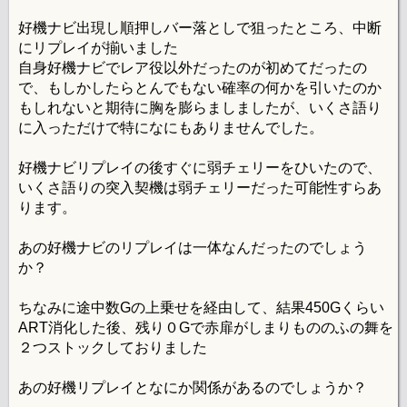
好機ナビ出現し順押しバー落としで狙ったところ、中断
にリプレイが揃いました
自身好機ナビでレア役以外だったのが初めてだったの
で、もしかしたらとんでもない確率の何かを引いたのか
もしれないと期待に胸を膨らましましたが、いくさ語り
に入っただけで特になにもありませんでした。
好機ナビリプレイの後すぐに弱チェリーをひいたので、
いくさ語りの突入契機は弱チェリーだった可能性すらあ
ります。
あの好機ナビのリプレイは一体なんだったのでしょう
か？
ちなみに途中数Gの上乗せを経由して、結果450Gくらい
ART消化した後、残り０Gで赤扉がしまりもののふの舞を
２つストックしておりました
あの好機リプレイとなにか関係があるのでしょうか？