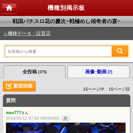
機種別掲示板
戦国パチスロ花の慶次~戦極めし傾奇者の宴~
＜機種データ・設置店
全投稿
画像･動画
(375)
(7)
新規投稿
15ページ中 15ページ目
質問
max777
さん
2018/05/12 07:04 #5045450
評