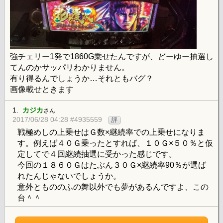
強チェリー1発で1860G乗せたんですが、どーゆー抽選し
てんのかサッパリわかりません。
有り得るんでしょうか…それともバグ？
画像載せときます
1.
カジカ
さん
2017/06/28 04:28 #4935559
評
戦極めしの上乗せはＧ数×継続率での上乗せになりま
す。例えば４０Ｇ乗ったとすれば、１０Ｇ×５０％と仮
定してで４回継続抽選に受かった感じです。
今回の１８６０Ｇはたぶん３０Ｇ×継続率90％が選ば
れたんじゃないでしょうか。
意外ともののふの舞以外でも夢があるんですよ、この
台＾＾