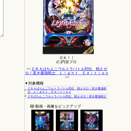
ＯＫ！！
(C)円谷プロ
<<
ＣＲＡぱちんこウルトラバトル烈伝 戦えゼ
ロ！若き最強戦士 Ｌｉｇｈｔ Ｅｄｉｔｉｏｎ
>>
▼対象機種
ＣＲＡぱちんこウルトラバトル烈伝 戦えゼロ！若き最強戦
士 Ｌｉｇｈｔ Ｅｄｉｔｉｏｎ
ＣＲぱちんこウルトラバトル烈伝 戦えゼロ！若き最強戦士
動画・画像をピックアップ