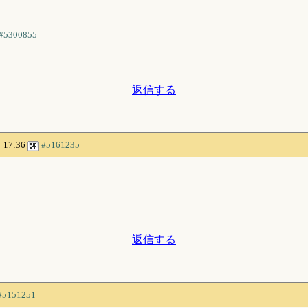
#5300855
返信する
 17:36
#5161235
返信する
#5151251