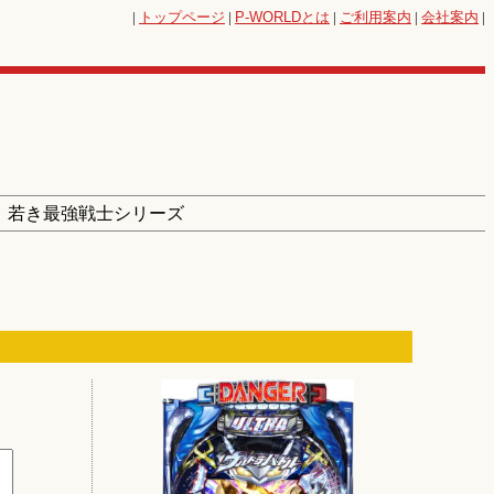
|
トップページ
|
P-WORLD
とは
|
ご利用案内
|
会社案内
|
！若き最強戦士シリーズ