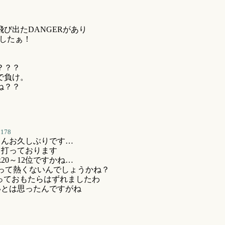
び出たDANGERがあり
でしたぁ！
？？？
で負け。
ね？？
3178
さんお久しぶりです…
て打っております
20～12位ですかね…
って熱くないんでしょうかね？
っておもたらはずれましたわ
いとは思ったんですがね