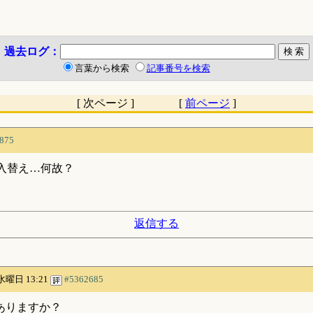
過去ログ：
言葉から検索
記事番号を検索
[ 次ページ ] [
前ページ
]
875
台入替え…何故？
返信する
 水曜日 13:21
#5362685
ありますか？