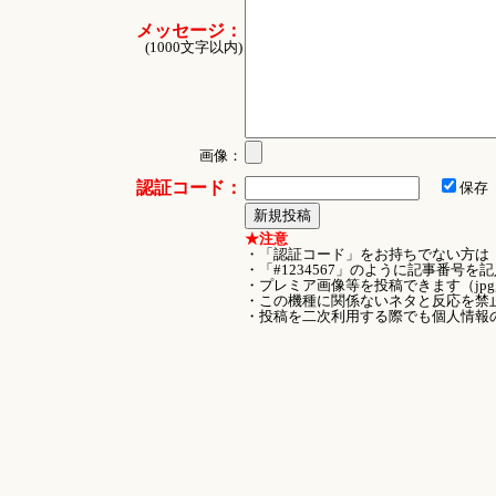
メッセージ：
(1000文字以内)
画像：
認証コード：
保存
★注意
・「認証コード」をお持ちでない方は
・「#1234567」のように記事番号
・プレミア画像等を投稿できます（jpg
・この機種に関係ないネタと反応を禁
・投稿を二次利用する際でも個人情報