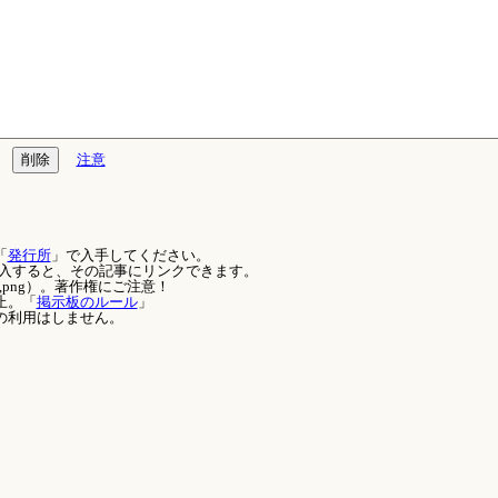
注意
「
発行所
」で入手してください。
を記入すると、その記事にリンクできます。
,png）。著作権にご注意！
止。「
掲示板のルール
」
の利用はしません。