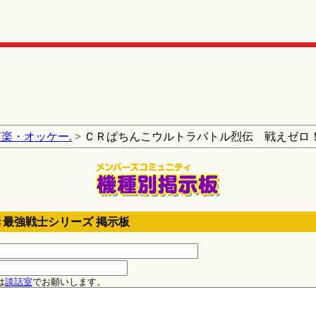
京楽・オッケー.
> ＣＲぱちんこウルトラバトル烈伝 戦えゼロ
最強戦士シリーズ 掲示板
は
談話室
でお願いします。