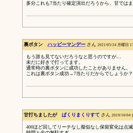
多分これも7当たり確定演出だろうから、甘では
裏ボタン
ハッピーマンデー
さん
2021/05/24 月曜日 1
もう誰も見てないだろうなと思うのですが…
未だに好きで打ってます。
通常時の裏ボタンに成功したことがありません。
これは裏ボタン成功→7当たりだからでしょうか？
甘打ちましたが
ぱくりまくりすて
さん
2019/10/04
400ほど回してリーチなし擬似なし保留変化は点滅
時間と金の無駄すぎ