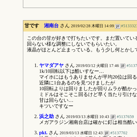
甘です
湘南台
さん
2019/02/28 木曜日 14:09
#513332
この台の甘が好きで打ちたいです。まだ置いている
回らない様な調整にしないでもらいたい。
液晶がほとんど止まっている。もう少し何とかして
ヤマダアヤ
さん
2019/03/12 火曜日 17:46
#513
1k/10回転以下は酷いすなー…
マイホにはもうありませんが平均20位は回
近隣に1台あるのを見つけましたが
10回転よりは回りましたが回りムラが酷か
ミドルはそこそこ回るけど早く当たり引けな
甘は回らない…
キツいですなー
浜之助
さん
2019/03/13 水曜日 10:43
#5137659
メガアラジン湘南台店は確かに釘は相当酷い
pkt.
さん
2019/03/13 水曜日 12:43
#5137702