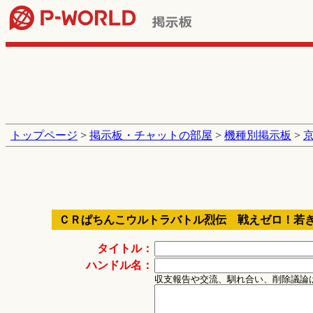
トップページ
>
掲示板・チャットの部屋
>
機種別掲示板
>
ＣＲぱちんこウルトラバトル烈伝 戦えゼロ！若き
タイトル：
ハンドル名：
収支報告や交流、馴れ合い、削除議論