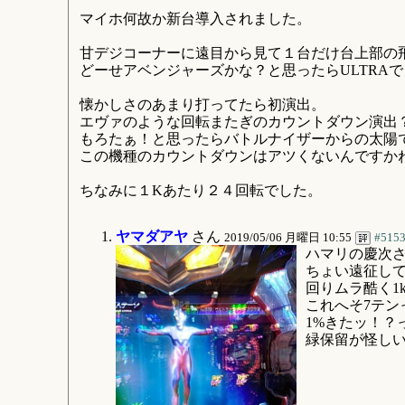
マイホ何故か新台導入されました。
甘デジコーナーに遠目から見て１台だけ台上部の飛
どーせアベンジャーズかな？と思ったらULTRA
懐かしさのあまり打ってたら初演出。
エヴァのような回転またぎのカウントダウン演出
もろたぁ！と思ったらバトルナイザーからの太陽
この機種のカウントダウンはアツくないんですか
ちなみに１Kあたり２４回転でした。
ヤマダアヤ
さん
2019/05/06 月曜日 10:55
#515
ハマリの慶次
ちょい遠征し
回りムラ酷く1k
これへそ7テン
1%きたッ！？
緑保留が怪し