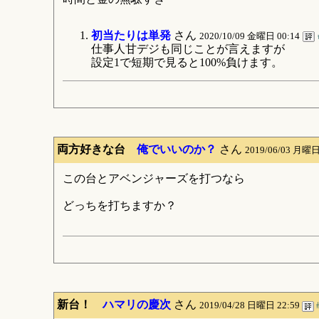
初当たりは単発
さん
2020/10/09 金曜日 00:14
仕事人甘デジも同じことが言えますが
設定1で短期で見ると100%負けます。
両方好きな台
俺でいいのか？
さん
2019/06/03 月曜日
この台とアベンジャーズを打つなら
どっちを打ちますか？
新台！
ハマリの慶次
さん
2019/04/28 日曜日 22:59