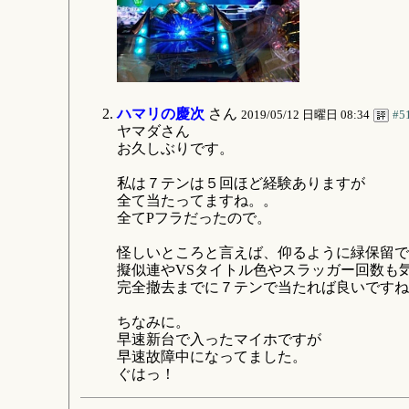
ハマリの慶次
さん
2019/05/12 日曜日 08:34
#5
ヤマダさん
お久しぶりです。
私は７テンは５回ほど経験ありますが
全て当たってますね。。
全てPフラだったので。
怪しいところと言えば、仰るように緑保留で
擬似連やVSタイトル色やスラッガー回数も
完全撤去までに７テンで当たれば良いですね
ちなみに。
早速新台で入ったマイホですが
早速故障中になってました。
ぐはっ！