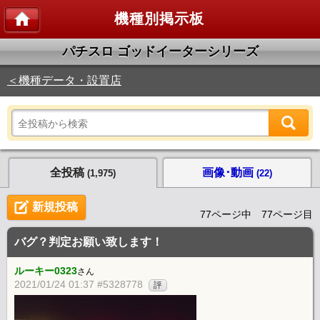
機種別掲示板
パチスロ ゴッドイーターシリーズ
＜機種データ・設置店
全投稿
画像･動画
(1,975)
(22)
新規投稿
77ページ中 77ページ目
バグ？判定お願い致します！
ルーキー0323
さん
2021/01/24 01:37 #5328778
評