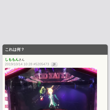
これは何？
しももん
さん
2019/10/14 10:28 #5205473
評