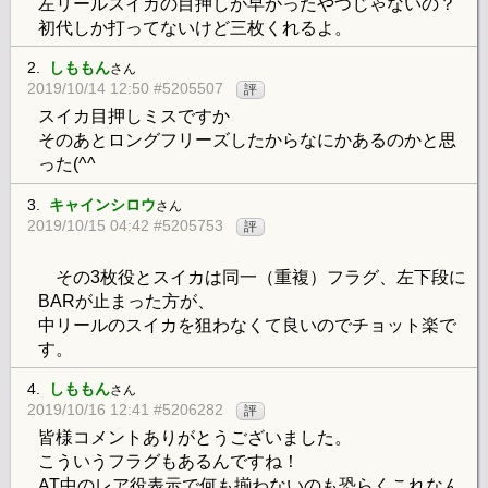
左リールスイカの目押しが早かったやつじゃないの？
初代しか打ってないけど三枚くれるよ。
2.
しももん
さん
2019/10/14 12:50 #5205507
評
スイカ目押しミスですか
そのあとロングフリーズしたからなにかあるのかと思
った(^^
3.
キャインシロウ
さん
2019/10/15 04:42 #5205753
評
その3枚役とスイカは同一（重複）フラグ、左下段に
BARが止まった方が、
中リールのスイカを狙わなくて良いのでチョット楽で
す。
4.
しももん
さん
2019/10/16 12:41 #5206282
評
皆様コメントありがとうございました。
こういうフラグもあるんですね！
AT中のレア役表示で何も揃わないのも恐らくこれなん