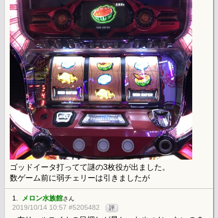
ゴッドイータ打ってて謎の3枚役が出ました。
数ゲーム前に弱チェリーは引きましたが
1.
メロン水族館
さん
2019/10/14 10:57 #5205482
評