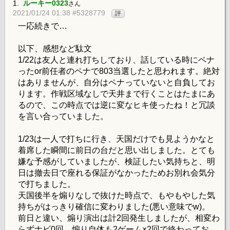
1.
ルーキー0323
さん
2021/01/24 01:38 #5328779
評
一応続きで…
以下、感想など駄文
1/22は友人と連れ打ちしており、話している時にペナ
ったor前任者のペナで803当選したと思われます。絶対
はありませんが、自分はペナっていないと自負してお
ります。作戦区域なしで天井まで行くことはたまにあ
るので、この時点では逆に変なヒキ使ったね！と冗談
を言い合っていました。
1/23は一人で打ちに行き、天国だけでも見ようかなと
着席した瞬間に前日の台だと思い出しました。とても
嫌な予感がしていましたが、検証したい気持ちと、明
日は撤去日で座れる保証がなかったためお別れ会気分
で打ちました。
天国後半を煽りなしで抜けた時点で、もやもやした気
持ちがはっきり確信に変わりました(悪い意味でw)。
前日と違い、煽り演出は計2回発生しましたが、相変わ
らずナビ0回、煽り自体も2ゲーム×2回で終わってお