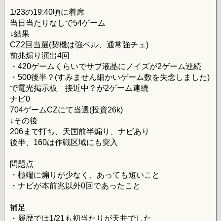
1/23の19:40頃に着席
当日当たりなしで54ゲーム
↓結果
CZ2回当選(契機は強ベル、通常強チェ)
前兆煽り演出4回
・420ゲームくらいでサブ液晶にノイズが2ゲーム連続
・500後半？(すみません細かいゲーム数を失念しました)
で電光掲示板 接近中？が2ゲーム連続
ナビ0
704ゲームCZにて当選(投資26k)
↓その後
206まで打ち、天国前半煽り、ナビあり
後半、160は作戦区域にも突入
問題点
・極端に煽りが少なく、あっても短いこと
・ナビが本前兆以外0回であったこと
補足
・履歴では1/21も初当たりが天井でした