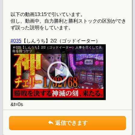
以下の動画13:15で引いています。
但し、動画中、自力勝利と勝利ストックの区別ができ
ず誤った説明をしています。
#035
【しんうち】2/2（ゴッドイーター）
＃035【しんうち】2/2（ゴッドイーター）人事を尽くして天
命を待つヤツ
&t=0s
返信できます