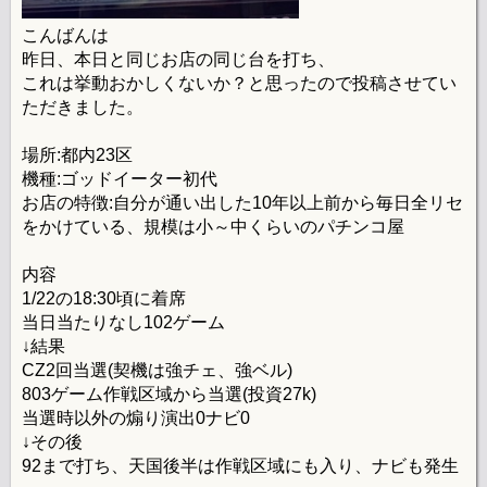
こんばんは
昨日、本日と同じお店の同じ台を打ち、
これは挙動おかしくないか？と思ったので投稿させてい
ただきました。
場所:都内23区
機種:ゴッドイーター初代
お店の特徴:自分が通い出した10年以上前から毎日全リセ
をかけている、規模は小～中くらいのパチンコ屋
内容
1/22の18:30頃に着席
当日当たりなし102ゲーム
↓結果
CZ2回当選(契機は強チェ、強ベル)
803ゲーム作戦区域から当選(投資27k)
当選時以外の煽り演出0ナビ0
↓その後
92まで打ち、天国後半は作戦区域にも入り、ナビも発生