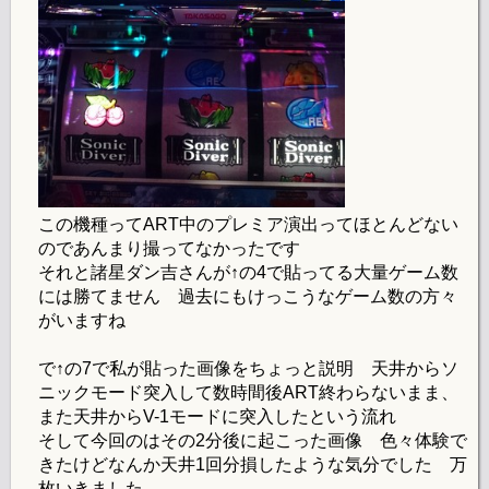
この機種ってART中のプレミア演出ってほとんどない
のであんまり撮ってなかったです
それと諸星ダン吉さんが↑の4で貼ってる大量ゲーム数
には勝てません 過去にもけっこうなゲーム数の方々
がいますね
で↑の7で私が貼った画像をちょっと説明 天井からソ
ニックモード突入して数時間後ART終わらないまま、
また天井からV-1モードに突入したという流れ
そして今回のはその2分後に起こった画像 色々体験で
きたけどなんか天井1回分損したような気分でした 万
枚いきました