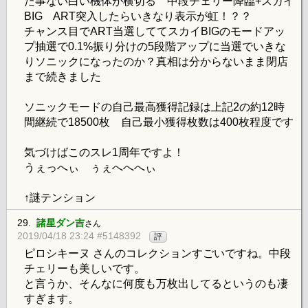
た事ない白い機体が横切る 中段チェリー降臨+スカイ
BIG ART突入したらいきなり表示が虹！？？
チャンス目でART当選しててスカイBIGのモードアッ
プ抽選で0.1%振り分けの5段階アップに当選でいきな
りソニックになったのか？真相は分からないまま閉店
まで続きました
ソニックモードの自己最高獲得記録は上記2の約12時
間継続で18500枚 自己最小獲得枚数は400枚程度です
気づけばこのスレ1周年ですよ！
うぇっへぃ ぅぇへへへぃ
↑謎テンション
29.
諸星ダン吉
さん
2019/04/18 23:24 #5148392
評
ピロシキーヌ さんのコレクションすごいですね。中段
チェリーも美しいです。
と言うか、そんなに何度も万枚出してるというのも凄
すぎます。