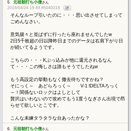
5.
元祖朝打ち小僧
さん
2018/04/24 19:49 #5040218
評
そんなループ引いたのに・・・思い出させてしまって
ごめんなさい。
意気揚々と並ばずに行ったら座れませんでしたw
2日5千枚超の日以降昨日までのデータは右肩下がり日
が続いてるようです。
こちらの・・・Kぶっ込みが他に還元されるなん
て・・・この悔しさは誰もそうでしたねw
もう高設定の挙動もなく撤去待ちですかね？
そにっく～ あどらろっく～ V-1 !DELTAろっく
～！関係ないロックはよしとして
贅沢はいわないので攻めてもう1度うなぎさん出現で昂
らせて欲しいとこです。
こんな未練タラタラな台あったかな？
6.
元祖朝打ち小僧
さん