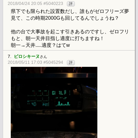
2018/04/24 20:05 #5040223
評
県下でも限られた設置数だし、誰もがゼロフリーズ夢
見て、この時期2000Gも回してるんでしょうね？
他の台で大事故を起こす引きあるのですし、ゼロフリ
もと、朝一天井目指し適度に打ちますね！
朝一→天井.....適度？はてw
7.
ピロシキーヌ
さん
2018/05/11 17:03 #5045294
評