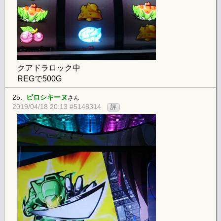
クアドラロック中
REGで500G
25.
ピロシキーヌ
さん
2019/04/18 20:13 #5148314
評