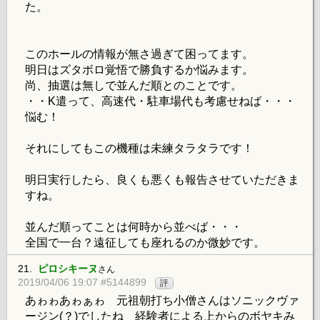
た。
このホールの情報が無さ過ぎて困ってます。
明日はズタボロ覚悟で勝負するか悩みます。
尚、抽選は無しで並んだ順とのことです。
・・K遣って、高速代・駐車場代も考慮せねば・・・
悩む！
それにしてもこの機種は未練タラタラです！
明日実行したら、良くも悪くも報告させていただきま
すね。
並んだ順ってことは何時から並べば・・・
全国で一台？遠征しても座れるのか微妙です。
21.
ピロシキーヌ
さん
2019/04/06 19:07 #5144899
評
あゎゎあゎぁゎ 元祖朝打ち小僧さんはソニックヴァ
ージン(？)でしたね 経験者による上からのボヤキみ