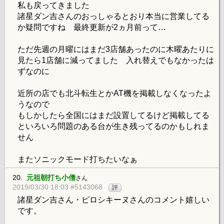
私も戻ってきました
諸星ダン吉さんのおっしゃるとおり本当に営業してる
か疑問ですね 最終更新が2ヵ月前って…
ただ先週の月曜にはまだ3店舗あったのに木曜あたりに
見たら1店舗に減ってました 入れ替えでもなかったは
ずなのに
近所の店でも北斗転生とかAT機を掲載しなくなったよ
うなので
もしかしたら全国にはまだ設置してるけど掲載してる
といろいろ問題のある台が生き残ってるのかもしれま
せん
またソニックモード打ちたいなぁ
20.
元祖朝打ち小僧
さん
2019/03/30 18:03 #5143068
評
諸星ダン吉さん・ピロシキーヌさんのコメント嬉しい
です。