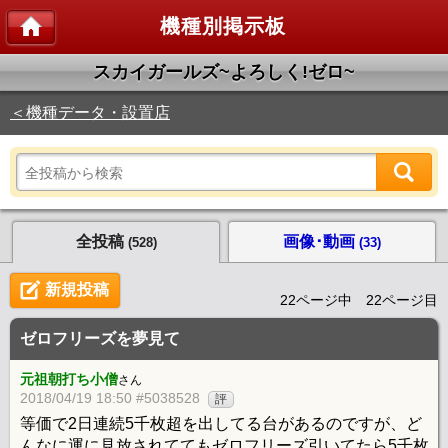
機種別掲示板
スカイガールズ~よろしく!ゼロ~
＜機種データ・設置店
全投稿
画像･動画
(528)
(33)
新規投稿
22ページ中 22ページ目
ゼロフリーズを夢見て
元祖朝打ち小僧
さん
2018/04/19 18:50 #5038528
評
等価で2日連続5千枚超を出してる台があるのですが、ど
んなに運に見放されててもゼロフリーズ引いてたら5千枚