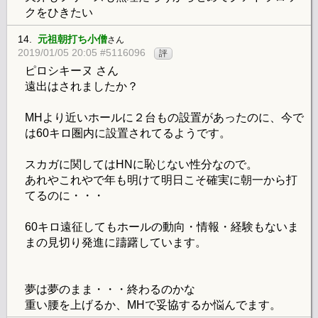
クをひきたい
14.
元祖朝打ち小僧
さん
2019/01/05 20:05 #5116096
評
ピロシキーヌ さん
遠出はされましたか？
MHより近いホールに２台もの設置があったのに、今で
は60キロ圏内に設置されてるようです。
スカガに関してはHNに恥じない性分なので。
あれやこれやで年も明けて明日こそ確実に朝一から打
てるのに・・・
60キロ遠征してもホールの動向・情報・経験もないま
まの見切り発進に躊躇しています。
夢は夢のまま・・・終わるのかな
重い腰を上げるか、MHで妥協するか悩んでます。