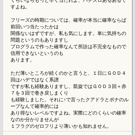
くらいならもっと早く当たれよ、パチスロあるあるで
すよね。
フリーズの時期については、確率が本当に確率ならば
前回いつ当たったかは
関係ないはずですが、私も気にします。単に気持ちの
問題というのもありますし
プログラムで作った確率なんて所詮は不完全なもので
信用できないというのも
あります。
ただ薄いところが続くのかと言うと、１日にＧＯＤ４
回はハデではなく系譜
ですが私も経験ありますし、凱旋ではＧＯＤ３回＋赤
７を３回で巻き戻しまくり
も経験しました。それに↑で言ったクアドラとボナのル
ープなんて確率的には
あり得ないレベルですよね。実際にどのくらいの確率
なのか分かりませんが
１フラグのゼロフリより薄いかも知れません。