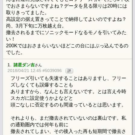
でおさまらないですよね？データを見る限りは20時には
取りきってました。
高設定の据え置きってことで納得してよいのですよね？
尚、3月下旬に万枚越え台。
撤去されるまでにソニックモードなるモノを引いてみた
い！
200Kではおさまらいないほどこの台にはぶっ込んでるの
でした。
1.
諸星ダン吉
さん
2018/04/21 12:45 #5039096
評
フリーズ引いても失速することはありますし、フリー
ズしなくても誤爆することも
ありますから、なんとも言えないです。とは言え今時
スカガに設定使うかよなどと
頭ごなしに否定するのも間違っているとは思います。
それよりも、まだ撤去されていないのは裏山です。私
の通勤圏内では何年も前に
撤去されてしまい、その後入った再も短期間で撤去さ