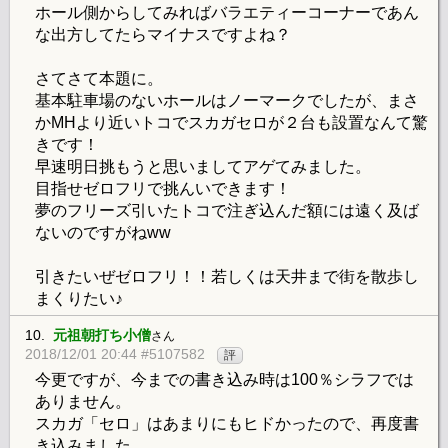
ホール側からしてみればバラエティーコーナーであん
な出方してたらマイナスですよね？
さてさて本題に。
基本駐車場のないホールはノーマークでしたが、まさ
かMHより近いトコでスカガセロが２台も設置なんて驚
きです！
早速明日挑もうと思いましてアゲてみました。
目指せゼロフリで挑んいできます！
夢のフリーズ引いたトコで注ぎ込んだ額には遠く及ば
ないのですがねww
引きたいぜゼロフリ！！若しくは天井まで街を散歩し
まくりたい♪
10.
元祖朝打ち小僧
さん
2018/12/01 20:44 #5107582
評
今更ですが、今までの書き込み時は100％シラフでは
ありません。
スカガ「セロ」はあまりにもヒドかったので、再度書
き込みました。