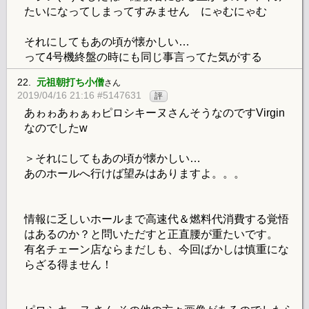
たいになってしまってすみません にゃむにゃむ
それにしてもあの頃が懐かしい…
って4号機終盤の時にも同じ事言ってた気がする
22.
元祖朝打ち小僧
さん
2019/04/16 21:16 #5147631
評
あゎゎあゎぁゎピロシキーヌさんそうなのですVirgin
なのでしたw
＞それにしてもあの頃が懐かしい…
あのホールへ行けば望みはありますよ。。。
情報に乏しいホールまで高速代＆燃料代消費する覚悟
はあるのか？と問いただすと正直腰が重たいです。
有名チェーン店ならまだしも、今回ばかしは慎重にな
らざる得ません！