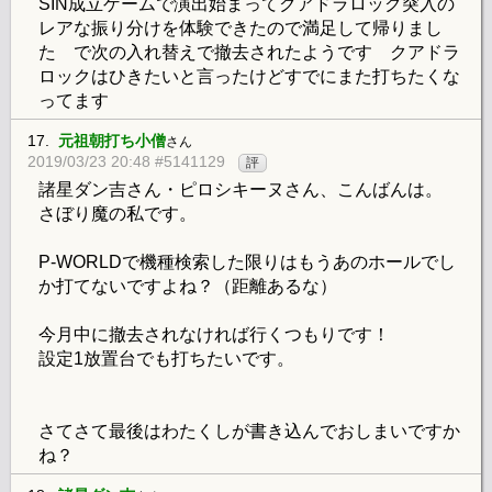
SIN成立ゲームで演出始まってクアドラロック突入の
レアな振り分けを体験できたので満足して帰りまし
た で次の入れ替えで撤去されたようです クアドラ
ロックはひきたいと言ったけどすでにまた打ちたくな
ってます
17.
元祖朝打ち小僧
さん
2019/03/23 20:48 #5141129
評
諸星ダン吉さん・ピロシキーヌさん、こんばんは。
さぼり魔の私です。
P-WORLDで機種検索した限りはもうあのホールでし
か打てないですよね？（距離あるな）
今月中に撤去されなければ行くつもりです！
設定1放置台でも打ちたいです。
さてさて最後はわたくしが書き込んでおしまいですか
ね？