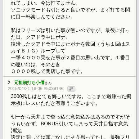
れてしまい、今は打てません。
ソニックモードも引けると良いですが、まず打てる間
に目一杯楽しんでください。
私はフリーズは引いた事が無いのですが、最後に打っ
た日、クアドラ中にボナ、
復帰したクアドラ中にまたボナを数回（うち１回はス
カイＢＩＧ）ループして
一撃４０００乗せた事が２番目の思い出です。１番目
の思い出は、そのとき
３０００残して閉店した事です。
2.
元祖朝打ち小僧
さん
2018/04/21 18:06 #5039146
評
3000残しはとても悔しいですね。ここまで過疎った掲
示板にレスいただき有難うございます。
朝一から天井まで突っ込む意気込みはあるのですがそ
うもいかず、BONUS引いてしまって天井目指す意気
消沈。
設定に関しては頭ごなしにそう思ってたし、最強フリ