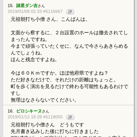
15.
諸星ダン吉
さん
2019/01/08 02:33 #5116667
評
元祖朝打ち小僧 さん、こんばんは。
文面から察するに、２台設置のホールは撤去されてし
まったんですね。
今まで頑張っていたくせに、なんで今さらあきらめる
んでしょうね。
ほんと残念ですよね。
今は６０Ｋｍですか。ほぼ他府県ですよね？
ただ好きなだけで、それだけの距離はちょっと。
町を歩く演出を見るだけで終わる可能性もあるわけで
すし
無理はなさらないでください。
16.
ピロシキーヌ
さん
2019/01/12 18:28 #5118055
評
元祖朝打ち小僧さん どうもです
先月書き込みした後に打ちに行きました