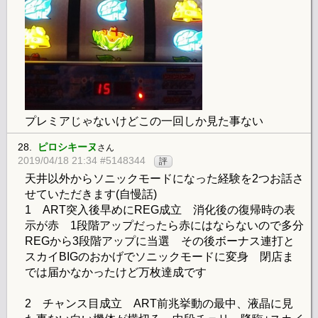
プレミアじゃないけどこの一回しか見た事ない
28.
ピロシキーヌ
さん
2019/04/18 21:34 #5148344
評
天井以外からソニックモードになった経験を2つお話さ
せていただきます(自慢話)
1 ART突入後早めにREG成立 消化後の復帰時の表
示が赤 1段階アップだったら赤にはならないので多分
REGから3段階アップに当選 その後ボーナス連打と
スカイBIGのおかげでソニックモードに変身 閉店ま
では届かなかったけど万枚達成です
2 チャンス目成立 ART前兆挙動の最中、液晶に見