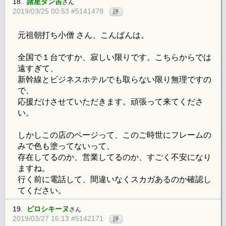
18.
諸星ダン吉
さん
2019/03/25 00:53 #5141478
評
元祖朝打ち小僧 さん、こんばんは。
全国で１台ですか、寂しい限りです。こちらからでは
遠すぎて、
新幹線とビジネスホテルでも取らない限り無理ですの
で、
応援だけさせていただきます。頑張って来てくださ
い。
しかしこの店のページって、このご時世にフレームの
みで色も塗ってないって、
存在してるのか、営業してるのか、すごく不安になり
ますね。
行く前に電話して、間違いなくスカガあるのか確認し
てください。
19.
ピロシキーヌ
さん
2019/03/27 16:13 #5142171
評