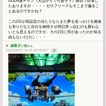
GOD4連チャン（犬ばかりで可愛そう）隣台で目撃し
たありますが・・・・ゼロフリーズもそこまで偏るこ
とあるのですかね？
この2日が高設定の当たりならまだ夢を追っかける価値
も有りだなと自分を納得させ明日突っ込むのも厭わな
いとも思えるのですが、その2日に何があったのか知る
由もないだけに・・・
4.
諸星ダン吉
さん
2018/04/22 04:55 #5039307
評