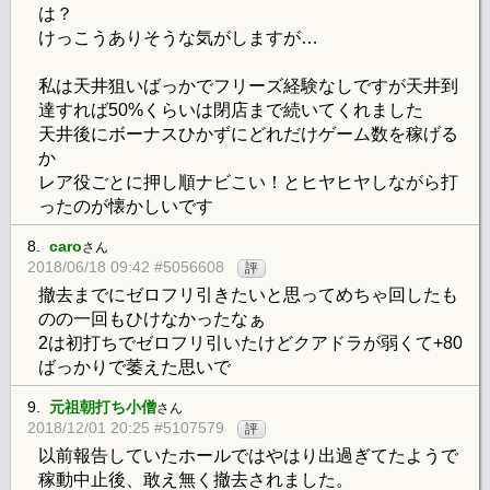
は？
けっこうありそうな気がしますが…
私は天井狙いばっかでフリーズ経験なしですが天井到
達すれば50%くらいは閉店まで続いてくれました
天井後にボーナスひかずにどれだけゲーム数を稼げる
か
レア役ごとに押し順ナビこい！とヒヤヒヤしながら打
ったのが懐かしいです
8.
caro
さん
2018/06/18 09:42 #5056608
評
撤去までにゼロフリ引きたいと思ってめちゃ回したも
のの一回もひけなかったなぁ
2は初打ちでゼロフリ引いたけどクアドラが弱くて+80
ばっかりで萎えた思いで
9.
元祖朝打ち小僧
さん
2018/12/01 20:25 #5107579
評
以前報告していたホールではやはり出過ぎてたようで
稼動中止後、敢え無く撤去されました。