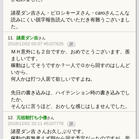
諸星ダン吉さん・ピロシキーヌさん・caroさんこんな
読みにくい脱字報告読んでいただき有難うございまし
た。
11.
諸星ダン吉
さん
2018/12/02 00:07 #5107626
評
ＭＨ意外にも２台ですか、おめでとうございます。羨
ましいです。
稼動はしてそうですか？一人で０から回すのはしんど
いから、
何人かは打つ人居て欲しいですよね。
先日の書き込みは、ハイテンション時の書き込みでし
たか。
そんなに言うほど、おかしな感じはしませんでした。
12.
元祖朝打ち小僧
さん
2018/12/02 20:11 #5107778
評
諸星ダン吉 さんお久しぶりです。
稼動の有無考えず朝から回す予定だったのですが、所