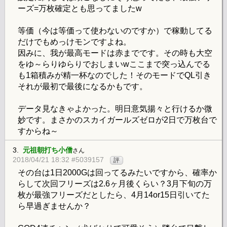
ーズ=万枚確定とも思ってましたw
等価（今は等価って使わないのですか）で稼動してる
だけでもめっけモンですよね。
因みに、我が最高モードは赤までです。その時も大空
をゆ～らりゆらりでおしまいwここまで突っ込んでる
も1箱積みが精一杯なのでした！そのモードでQL引き
それが最初で最後になるかもです。
データ見なきゃよかった。明日意気揚々と行けるか微
妙です。まさかのスカイガールズゼロが2日で万枚台で
すからね～
3.
元祖朝打ち小僧
さん
2018/04/21 18:32 #5039157
評
その台は1日2000Gは回ってるみたいですから、確率か
らして次回フリーズは2.6ヶ月後くらい？3月下旬の万
枚が最強フリーズだとしたら、4月14or15日引いてた
ら早過ぎませんか？