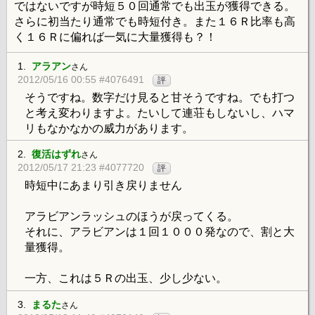
ではないですが時短５０回通常でも出玉が獲得できる。
さらに初当たり通常でも時短付き。また１６Ｒ比率も高
く１６Ｒに偏れば一気に大量獲得も？！
1.
アラアン
さん
2012/05/16 00:55 #4076491
評
そうですね。数字だけ見ると甘そうですね。でも打つ
と考え変わりますよ。たいして連荘もしないし、ハマ
リもなかなかの威力があります。
2.
復活はずれ
さん
2012/05/17 21:23 #4077720
評
時短中にあまり引き戻りません
アラビアンラッシュのほうが戻ってくる。
それに、アラビアンは１回１０００発なので、割と大
量獲得。
一方、これは５Ｒの出玉、少し少ない。
3.
まるた
さん