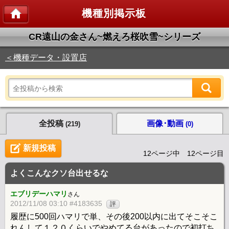
機種別掲示板
CR遠山の金さん~燃えろ桜吹雪~シリーズ
＜機種データ・設置店
全投稿
画像･動画
(219)
(0)
新規投稿
12ページ中 12ページ目
よくこんなクソ台出せるな
エブリデーハマリ
さん
2012/11/08 03:10 #4183635
評
履歴に500回ハマリで単、その後200以内に出てそこそこ
れんして１２０くらいでやめてる台があったので初打ち