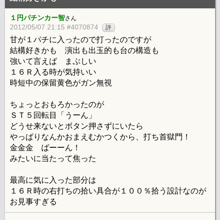
１円パチンカー智
さん
2012/05/07 21:15 #4070874
評
甘が１パチに入ったので打ったのですが
結構好きかも 演出も出玉的も台の構造も
強いて言えば まぶしい
１６Ｒ入る時が気持いい
時短中の保留黄色がガン無視
ちょっとおもろかったのが
ＳＴ５回転目「うーん」
どうせ来ないとボタン押さずにいたら
やっぱりなんかおまえむかつくから、打ち首獄門！
金金金 ばーーん！
みたいに当たって焦った
最高に気に入った部分は
１６Ｒ時の右打ちの拾い具合が１００％拾う設計なのが
お見事すぎる