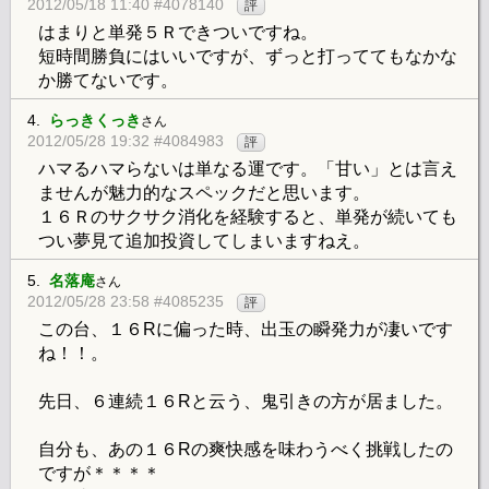
2012/05/18 11:40 #4078140
評
はまりと単発５Ｒできついですね。
短時間勝負にはいいですが、ずっと打っててもなかな
か勝てないです。
4.
らっきくっき
さん
2012/05/28 19:32 #4084983
評
ハマるハマらないは単なる運です。「甘い」とは言え
ませんが魅力的なスペックだと思います。
１６Ｒのサクサク消化を経験すると、単発が続いても
つい夢見て追加投資してしまいますねえ。
5.
名落庵
さん
2012/05/28 23:58 #4085235
評
この台、１６Rに偏った時、出玉の瞬発力が凄いです
ね！！。
先日、６連続１６Rと云う、鬼引きの方が居ました。
自分も、あの１６Rの爽快感を味わうべく挑戦したの
ですが＊＊＊＊