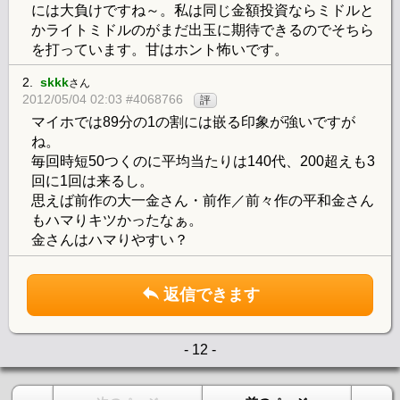
には大負けですね～。私は同じ金額投資ならミドルと
かライトミドルのがまだ出玉に期待できるのでそちら
を打っています。甘はホント怖いです。
2.
skkk
さん
2012/05/04 02:03 #4068766
評
マイホでは89分の1の割には嵌る印象が強いですが
ね。
毎回時短50つくのに平均当たりは140代、200超えも3
回に1回は来るし。
思えば前作の大一金さん・前作／前々作の平和金さん
もハマりキツかったなぁ。
金さんはハマりやすい？
返信できます
- 12 -