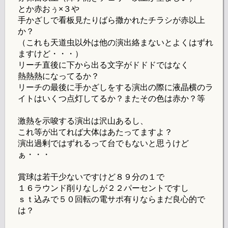
とか赤おぅ×３や
手かざしで看板見たりばら撒かれたチラシが赤以上
か？
（これも天道虫以外は他の演出絡まないとよくはずれ
ますけど・・・）
リーチ直後に下から出る文字がドドドではなく
熱熱熱になってるか？
リーチの最後に手かざしをする演出の際に液晶横のラ
イトはいくつ点灯してるか？またその色は赤か？等
激熱を示唆する演出は沢山あるし、
これ等が出てれば大体はあたってますよ？
演出過剰ではずれるって台でもないと思うけど
ぁ・・・
賞球は若干少ないですけど８９分の１で
１６ラウンド削りなしが２２パーセントですし
ｓｔ込みで５０回転の電サポ有りならまだ良心的で
は？