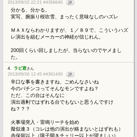
2013/09/15 22:21 #4356640
評
分かる、分かる。
実写、腕振り桜吹雪、まったく意味なしのハズレ
ＭＡＸならわかりますが、１／８９で、こういうハズ
レ演出を組むメーカーの神経が信じれん。
200回くらい回しましたが、当らないのでヤメまし
た。
4.
ラビ君
さん
2013/09/26 12:45 #4361430
評
辛口な事を書きますね、ごめんなさいね
今のパチンコってそんなモンですよね？
ただ、この台はそんなに
演出過剰ではずれる台でもないと思うんですけ
ね？？？
火事場突入・雷鳴リーチを始め
擬似連３（コレは他の演出が絡まないとはずれも）
赤保留以上（障子開きチェリー以上が望ましい）