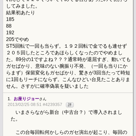
してみました。
結果初あたり
185
88
192
205でやめ
ST5回転で一回も当らず。１９２回転で金でるも連せず
２０５回したところであほらしくなったのでやめまし
た。89分の1ですよね？？？通常時が退屈すぎ、動いても
ガセばかり、意味のない腕振り不発、（一回も当りにか
らまず）保留変化もガセばかり、驚きが3回当たって時短
に1回もリーチにならず。こんなひどい台見たことありま
せん。さすがに確率偽装を疑いました
1.
お座りジョー
さん
2013/02/25 08:51 #4239357
評
いまさらながら新台（中古台？）で導入されまし
た。
この台毎回転何かしらのガセ演出が起こり、毎回の