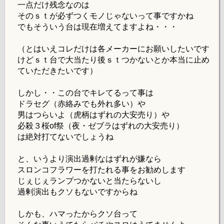
一点だけ残念なのは
そのｓｔが必ずつくモノじゃないって事ですかね
でもそういう台は現在増えてますよね・・・
（とはいえコレだけは各メーカーにお願いしたいです
けどｓｔ台で大当たり後ｓｔつかないとか本当に止め
ていただきたいです）
しかし・・この台でキレてるって事は
ドラセグ（赤絡みでも外れ多い）や
男はつらいよ（虎柄はずれの大安売り）や
必殺３桜of祭（夜・ゼブラはずれの大安売り）
は絶対打てないでしょうね
と、いうより演出過剰なはずれが嫌なら
スロンコフラワーを打たれる事をお勧めします
じぇじぇランプつかないと当たらないし
過剰演出もクソもないですからね
しかも、ハマったからクソ台って