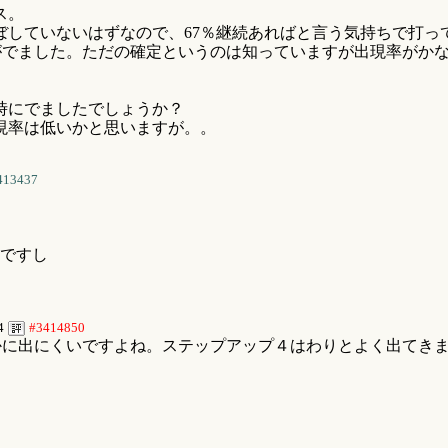
ス。
ぼしていないはずなので、67％継続あればと言う気持ちで打っ
がでました。ただの確定というのは知っていますが出現率がかなり
時にでましたでしょうか？
現率は低いかと思いますが。。
413437
ですし
4
#3414850
かに出にくいですよね。ステップアップ４はわりとよく出てき