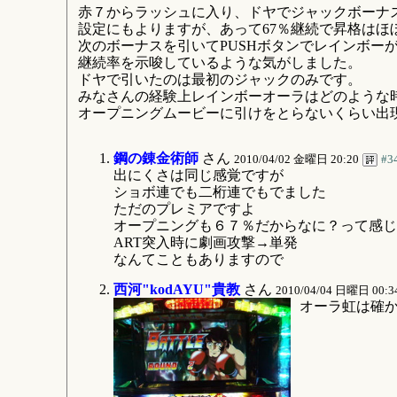
赤７からラッシュに入り、ドヤでジャックボーナ
設定にもよりますが、あって67％継続で昇格はほ
次のボーナスを引いてPUSHボタンでレインボー
継続率を示唆しているような気がしました。
ドヤで引いたのは最初のジャックのみです。
みなさんの経験上レインボーオーラはどのような
オープニングムービーに引けをとらないくらい出
鋼の錬金術師
さん
2010/04/02 金曜日 20:20
#3
出にくさは同じ感覚ですが
ショボ連でも二桁連でもでました
ただのプレミアですよ
オープニングも６７％だからなに？って感じ
ART突入時に劇画攻撃→単発
なんてこともありますので
西河"kodAYU"貴教
さん
2010/04/04 日曜日 00:3
オーラ虹は確