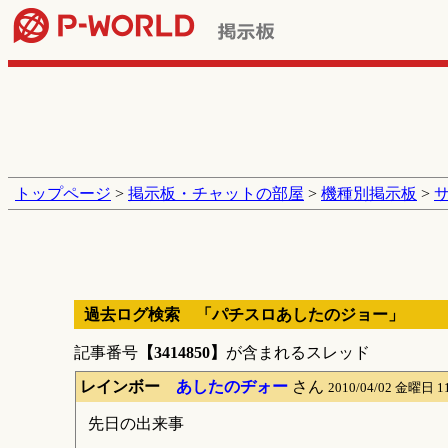
トップページ
>
掲示板・チャットの部屋
>
機種別掲示板
>
過去ログ検索 「パチスロあしたのジョー」
記事番号
【3414850】
が含まれるスレッド
レインボー
あしたのヂォー
さん
2010/04/02 金曜日 1
先日の出来事